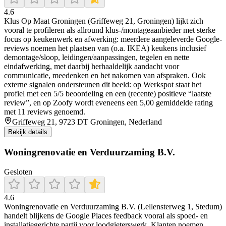
4.6
Klus Op Maat Groningen (Griffeweg 21, Groningen) lijkt zich
vooral te profileren als allround klus-/montageaanbieder met sterke
focus op keukenwerk en afwerking: meerdere aangeleverde Google-
reviews noemen het plaatsen van (o.a. IKEA) keukens inclusief
demontage/sloop, leidingen/aanpassingen, tegelen en nette
eindafwerking, met daarbij herhaaldelijk aandacht voor
communicatie, meedenken en het nakomen van afspraken. Ook
externe signalen ondersteunen dit beeld: op Werkspot staat het
profiel met een 5/5 beoordeling en een (recente) positieve “laatste
review”, en op Zoofy wordt eveneens een 5,00 gemiddelde rating
met 11 reviews genoemd.
Griffeweg 21, 9723 DT Groningen, Nederland
Bekijk details
Woningrenovatie en Verduurzaming B.V.
Gesloten
4.6
Woningrenovatie en Verduurzaming B.V. (Lellensterweg 1, Stedum)
handelt blijkens de Google Places feedback vooral als spoed- en
installatiegerichte partij voor loodgieterswerk. Klanten noemen