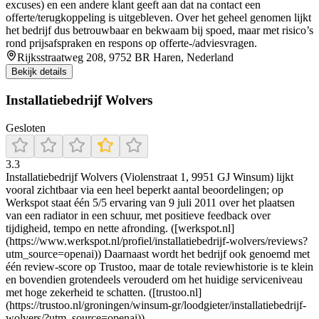
excuses) en een andere klant geeft aan dat na contact een
offerte/terugkoppeling is uitgebleven. Over het geheel genomen lijkt
het bedrijf dus betrouwbaar en bekwaam bij spoed, maar met risico’s
rond prijsafspraken en respons op offerte-/adviesvragen.
Rijksstraatweg 208, 9752 BR Haren, Nederland
Bekijk details
Installatiebedrijf Wolvers
Gesloten
3.3
Installatiebedrijf Wolvers (Violenstraat 1, 9951 GJ Winsum) lijkt
vooral zichtbaar via een heel beperkt aantal beoordelingen; op
Werkspot staat één 5/5 ervaring van 9 juli 2011 over het plaatsen
van een radiator in een schuur, met positieve feedback over
tijdigheid, tempo en nette afronding. ([werkspot.nl]
(https://www.werkspot.nl/profiel/installatiebedrijf-wolvers/reviews?
utm_source=openai)) Daarnaast wordt het bedrijf ook genoemd met
één review-score op Trustoo, maar de totale reviewhistorie is te klein
en bovendien grotendeels verouderd om het huidige serviceniveau
met hoge zekerheid te schatten. ([trustoo.nl]
(https://trustoo.nl/groningen/winsum-gr/loodgieter/installatiebedrijf-
wolvers/?utm_source=openai))