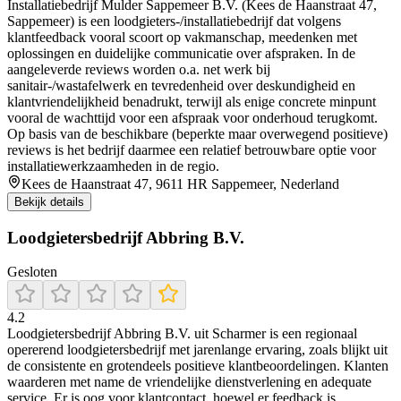
Installatiebedrijf Mulder Sappemeer B.V. (Kees de Haanstraat 47,
Sappemeer) is een loodgieters-/installatiebedrijf dat volgens
klantfeedback vooral scoort op vakmanschap, meedenken met
oplossingen en duidelijke communicatie over afspraken. In de
aangeleverde reviews worden o.a. net werk bij
sanitair-/wastafelwerk en tevredenheid over deskundigheid en
klantvriendelijkheid benadrukt, terwijl als enige concrete minpunt
vooral de wachttijd voor een afspraak voor onderhoud terugkomt.
Op basis van de beschikbare (beperkte maar overwegend positieve)
reviews is het bedrijf daarmee een relatief betrouwbare optie voor
installatiewerkzaamheden in de regio.
Kees de Haanstraat 47, 9611 HR Sappemeer, Nederland
Bekijk details
Loodgietersbedrijf Abbring B.V.
Gesloten
4.2
Loodgietersbedrijf Abbring B.V. uit Scharmer is een regionaal
opererend loodgietersbedrijf met jarenlange ervaring, zoals blijkt uit
de consistente en grotendeels positieve klantbeoordelingen. Klanten
waarderen met name de vriendelijke dienstverlening en adequate
service. Er is oog voor klantcontact, hoewel er feedback is