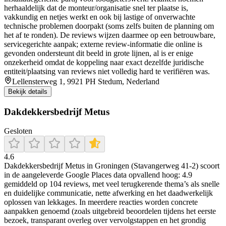
herhaaldelijk dat de monteur/organisatie snel ter plaatse is,
vakkundig en netjes werkt en ook bij lastige of onverwachte
technische problemen doorpakt (soms zelfs buiten de planning om
het af te ronden). De reviews wijzen daarmee op een betrouwbare,
servicegerichte aanpak; externe review-informatie die online is
gevonden ondersteunt dit beeld in grote lijnen, al is er enige
onzekerheid omdat de koppeling naar exact dezelfde juridische
entiteit/plaatsing van reviews niet volledig hard te verifiëren was.
Lellensterweg 1, 9921 PH Stedum, Nederland
Bekijk details
Dakdekkersbedrijf Metus
Gesloten
4.6
Dakdekkersbedrijf Metus in Groningen (Stavangerweg 41-2) scoort
in de aangeleverde Google Places data opvallend hoog: 4.9
gemiddeld op 104 reviews, met veel terugkerende thema’s als snelle
en duidelijke communicatie, nette afwerking en het daadwerkelijk
oplossen van lekkages. In meerdere reacties worden concrete
aanpakken genoemd (zoals uitgebreid beoordelen tijdens het eerste
bezoek, transparant overleg over vervolgstappen en het grondig