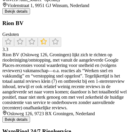
Violenstraat 1, 9951 GJ Winsum, Nederland
Bekijk details
Rion BV
Gesloten
3.3
Rion BV (Osloweg 126, Groningen) lijkt zich te richten op
rioolreiniging/ontstopping, met vanuit de aangeleverde Google
Places-recensies vooral waardering voor snelheid en (volgens
reviewers) vakmanschap—o.a. reacties als “Werken snel en
vakkundig” en “verstopping snel opgelost”. Tegelijkertijd is het
totaal aantal reviews klein (7) en ontbreekt bij een 1-sterrenreview
inhoud, terwijl er ook relatief weinig recente reviews in de
aangeleverde set naar voren komen; daardoor is het totaalbeeld wel
positief, maar niet sterk genoeg om met veel zekerheid de huidige
consistentie van service te onderbouwen zonder aanvullende
(recentere) onafhankelijke reviews.
Osloweg 126, 9723 BX Groningen, Nederland
Bekijk details
WazoRiool 24/7 Rioolservice