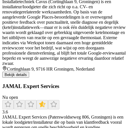
Installatietechniek Cavus (Cortinghlaan 9, Groningen) is een
installateur/loodgieter die zich richt op o.a. CV- en
renovatiegerelateerde werkzaamheden. Op basis van de
aangeleverde Google Places-beoordelingen is er overwegend
positieve feedback over punctualiteit, snelle diagnose en degelijk
(ketel)installatiewerk—maar er is ook één duidelijk negatieve review
waarin wordt geklaagd over gebrekkig uitgevoerde ketelmontage en
het uitblijven van reactie op een gevraagde thermostaat. Externe
indicaties via Werkspot tonen daarnaast een hoge gemiddelde
reviewscore voor het bedrijf, wat wijst op een doorgaans
professionele dienstverlening, al blijft het totale Google-reviewaantal
beperkt en weegt de aanwezige negatieve ervaring daardoor relatief
zwaar.
Cortinghlaan 9, 9716 HR Groningen, Nederland
Bekijk details
JAMAL Expert Services
Nu open
3.6
JAMAL Expert Services (Paterswoldseweg 806, Groningen) is een
lokale loodgieter/installateur die op basis van klantfeedback vooral
wordt geprezen om snelle beschikbaarheid en kundige