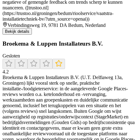
negatieve of gemengde feedback om trends scherp te kunnen
nuanceren. ([trustoo.nl]
(https://trustoo.nl/groningen/bedum/rioolservice/vaatstra-
installatietechniek-bv/?utm_source=openai))
Verbindingsweg 19, 9781 DA Bedum, Nederland
Bekijk details
Broekema & Luppen Installateurs B.V.
Gesloten
4.2
Broekema & Luppen Installateurs B.V. (U.T. Delfiaweg 13a,
Groningen) lijkt vooral sterk op snelle, praktische
installatie-/loodgieterservice: in de aangeleverde Google Places-
reviews worden o.a. ketelonderhoud en -vervanging,
werkzaamheden aan groepenkasten en duidelijke communicatie
genoemd, inclusief het terugkoppelen van een situatie en het
(volgens reviews) snel langskomen. Buiten Google om wijst
aanwezigheid op registraties/onderwijscontext (StageMarket) en
bedrijfgidsvermeldingen (Gouden Gids) op bedrijfsconsistentie qua
identiteit en contactgegevens, maar er kwam geen grote extra
onafhankelijke reviewvoorraad uit de toegestane platforms naar
voren, waardoor de beoordeling voornamelijk op je Google Places-