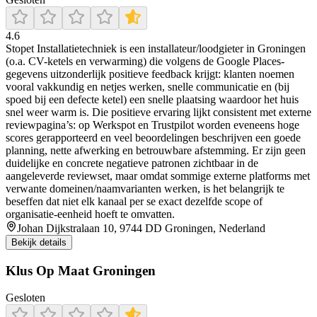
4.6
Stopet Installatietechniek is een installateur/loodgieter in Groningen
(o.a. CV-ketels en verwarming) die volgens de Google Places-
gegevens uitzonderlijk positieve feedback krijgt: klanten noemen
vooral vakkundig en netjes werken, snelle communicatie en (bij
spoed bij een defecte ketel) een snelle plaatsing waardoor het huis
snel weer warm is. Die positieve ervaring lijkt consistent met externe
reviewpagina’s: op Werkspot en Trustpilot worden eveneens hoge
scores gerapporteerd en veel beoordelingen beschrijven een goede
planning, nette afwerking en betrouwbare afstemming. Er zijn geen
duidelijke en concrete negatieve patronen zichtbaar in de
aangeleverde reviewset, maar omdat sommige externe platforms met
verwante domeinen/naamvarianten werken, is het belangrijk te
beseffen dat niet elk kanaal per se exact dezelfde scope of
organisatie-eenheid hoeft te omvatten.
Johan Dijkstralaan 10, 9744 DD Groningen, Nederland
Bekijk details
Klus Op Maat Groningen
Gesloten