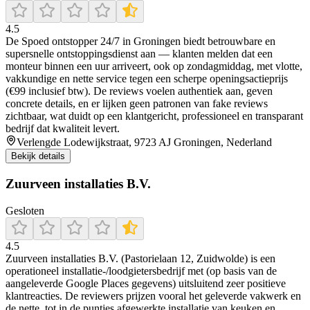
4.5
De Spoed ontstopper 24/7 in Groningen biedt betrouwbare en
supersnelle ontstoppingsdienst aan — klanten melden dat een
monteur binnen een uur arriveert, ook op zondagmiddag, met vlotte,
vakkundige en nette service tegen een scherpe openingsactieprijs
(€99 inclusief btw). De reviews voelen authentiek aan, geven
concrete details, en er lijken geen patronen van fake reviews
zichtbaar, wat duidt op een klantgericht, professioneel en transparant
bedrijf dat kwaliteit levert.
Verlengde Lodewijkstraat, 9723 AJ Groningen, Nederland
Bekijk details
Zuurveen installaties B.V.
Gesloten
4.5
Zuurveen installaties B.V. (Pastorielaan 12, Zuidwolde) is een
operationeel installatie-/loodgietersbedrijf met (op basis van de
aangeleverde Google Places gegevens) uitsluitend zeer positieve
klantreacties. De reviewers prijzen vooral het geleverde vakwerk en
de nette, tot in de puntjes afgewerkte installatie van keuken en