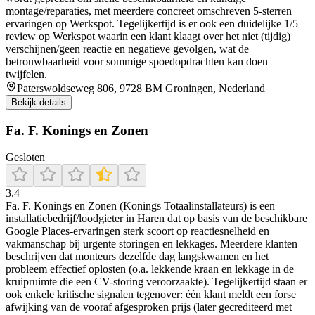
montage/reparaties, met meerdere concreet omschreven 5-sterren
ervaringen op Werkspot. Tegelijkertijd is er ook een duidelijke 1/5
review op Werkspot waarin een klant klaagt over het niet (tijdig)
verschijnen/geen reactie en negatieve gevolgen, wat de
betrouwbaarheid voor sommige spoedopdrachten kan doen
twijfelen.
Paterswoldseweg 806, 9728 BM Groningen, Nederland
Bekijk details
Fa. F. Konings en Zonen
Gesloten
3.4
Fa. F. Konings en Zonen (Konings Totaalinstallateurs) is een
installatiebedrijf/loodgieter in Haren dat op basis van de beschikbare
Google Places-ervaringen sterk scoort op reactiesnelheid en
vakmanschap bij urgente storingen en lekkages. Meerdere klanten
beschrijven dat monteurs dezelfde dag langskwamen en het
probleem effectief oplosten (o.a. lekkende kraan en lekkage in de
kruipruimte die een CV-storing veroorzaakte). Tegelijkertijd staan er
ook enkele kritische signalen tegenover: één klant meldt een forse
afwijking van de vooraf afgesproken prijs (later gecrediteerd met