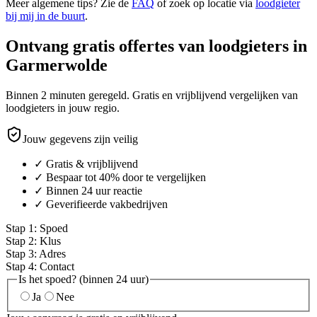
Meer algemene tips? Zie de
FAQ
of zoek op locatie via
loodgieter
bij mij in de buurt
.
Ontvang gratis offertes van loodgieters in
Garmerwolde
Binnen 2 minuten geregeld. Gratis en vrijblijvend vergelijken van
loodgieters in jouw regio.
Jouw gegevens zijn veilig
✓ Gratis & vrijblijvend
✓ Bespaar tot 40% door te vergelijken
✓ Binnen 24 uur reactie
✓ Geverifieerde vakbedrijven
Stap
1
:
Spoed
Stap
2
:
Klus
Stap
3
:
Adres
Stap
4
:
Contact
Is het spoed? (binnen 24 uur)
Ja
Nee