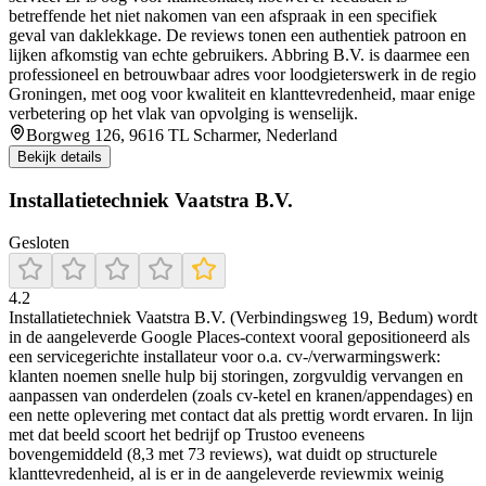
betreffende het niet nakomen van een afspraak in een specifiek
geval van daklekkage. De reviews tonen een authentiek patroon en
lijken afkomstig van echte gebruikers. Abbring B.V. is daarmee een
professioneel en betrouwbaar adres voor loodgieterswerk in de regio
Groningen, met oog voor kwaliteit en klanttevredenheid, maar enige
verbetering op het vlak van opvolging is wenselijk.
Borgweg 126, 9616 TL Scharmer, Nederland
Bekijk details
Installatietechniek Vaatstra B.V.
Gesloten
4.2
Installatietechniek Vaatstra B.V. (Verbindingsweg 19, Bedum) wordt
in de aangeleverde Google Places-context vooral gepositioneerd als
een servicegerichte installateur voor o.a. cv-/verwarmingswerk:
klanten noemen snelle hulp bij storingen, zorgvuldig vervangen en
aanpassen van onderdelen (zoals cv-ketel en kranen/appendages) en
een nette oplevering met contact dat als prettig wordt ervaren. In lijn
met dat beeld scoort het bedrijf op Trustoo eveneens
bovengemiddeld (8,3 met 73 reviews), wat duidt op structurele
klanttevredenheid, al is er in de aangeleverde reviewmix weinig