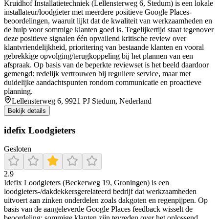
Kruidhof Installatietechniek (Lellensterweg 6, Stedum) is een lokale
installateur/loodgieter met meerdere positieve Google Places-
beoordelingen, waaruit lijkt dat de kwaliteit van werkzaamheden en
de hulp voor sommige klanten goed is. Tegelijkertijd staat tegenover
deze positieve signalen één opvallend kritische review over
klantvriendelijkheid, prioritering van bestaande klanten en vooral
gebrekkige opvolging/terugkoppeling bij het plannen van een
afspraak. Op basis van de beperkte reviewset is het beeld daardoor
gemengd: redelijk vertrouwen bij reguliere service, maar met
duidelijke aandachtspunten rondom communicatie en proactieve
planning.
Lellensterweg 6, 9921 PJ Stedum, Nederland
Bekijk details
idefix Loodgieters
Gesloten
2.9
Idefix Loodgieters (Beckerweg 19, Groningen) is een
loodgieters-/dakdekkersgerelateerd bedrijf dat werkzaamheden
uitvoert aan zinken onderdelen zoals dakgoten en regenpijpen. Op
basis van de aangeleverde Google Places feedback wisselt de
beoordeling: sommige klanten zijn tevreden over het oplossend