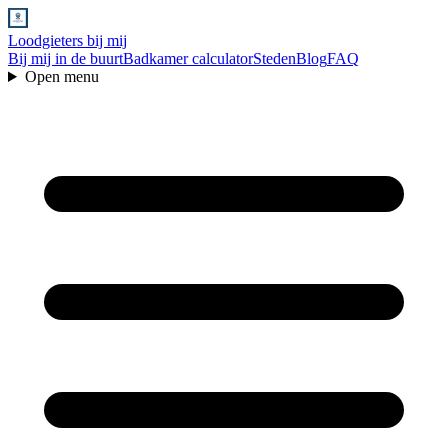
Loodgieters bij mij
Bij mij in de buurt
Badkamer calculator
Steden
Blog
FAQ
Open menu