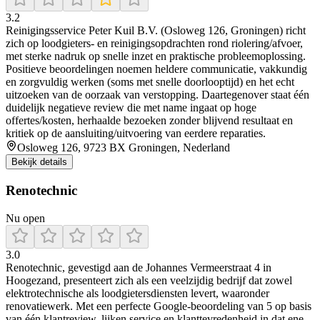
3.2
Reinigingsservice Peter Kuil B.V. (Osloweg 126, Groningen) richt
zich op loodgieters- en reinigingsopdrachten rond riolering/afvoer,
met sterke nadruk op snelle inzet en praktische probleemoplossing.
Positieve beoordelingen noemen heldere communicatie, vakkundig
en zorgvuldig werken (soms met snelle doorlooptijd) en het echt
uitzoeken van de oorzaak van verstopping. Daartegenover staat één
duidelijk negatieve review die met name ingaat op hoge
offertes/kosten, herhaalde bezoeken zonder blijvend resultaat en
kritiek op de aansluiting/uitvoering van eerdere reparaties.
Osloweg 126, 9723 BX Groningen, Nederland
Bekijk details
Renotechnic
Nu open
3.0
Renotechnic, gevestigd aan de Johannes Vermeerstraat 4 in
Hoogezand, presenteert zich als een veelzijdig bedrijf dat zowel
elektrotechnische als loodgietersdiensten levert, waaronder
renovatiewerk. Met een perfecte Google-beoordeling van 5 op basis
van één klantreview, lijken service en klanttevredenheid in dat ene