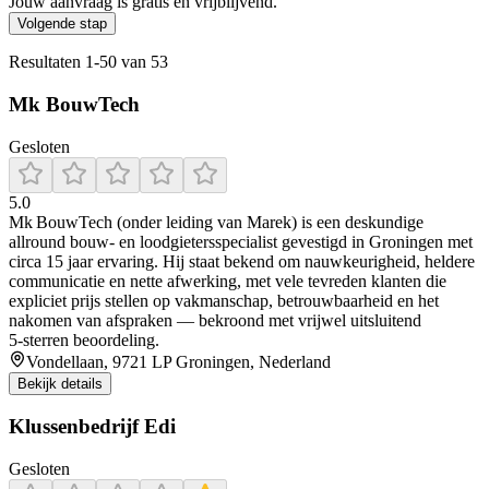
Jouw aanvraag is gratis en vrijblijvend.
Volgende stap
Resultaten
1
-
50
van
53
Mk BouwTech
Gesloten
5.0
Mk BouwTech (onder leiding van Marek) is een deskundige
allround bouw‑ en loodgietersspecialist gevestigd in Groningen met
circa 15 jaar ervaring. Hij staat bekend om nauwkeurigheid, heldere
communicatie en nette afwerking, met vele tevreden klanten die
expliciet prijs stellen op vakmanschap, betrouwbaarheid en het
nakomen van afspraken — bekroond met vrijwel uitsluitend
5‑sterren beoordeling.
Vondellaan, 9721 LP Groningen, Nederland
Bekijk details
Klussenbedrijf Edi
Gesloten