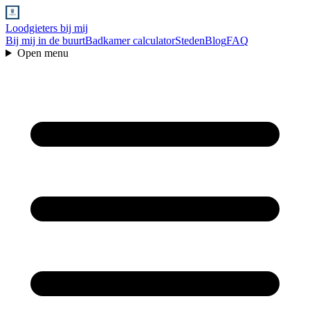
Loodgieters bij mij
Bij mij in de buurt
Badkamer calculator
Steden
Blog
FAQ
Open menu