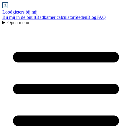
Loodgieters bij mij
Bij mij in de buurt
Badkamer calculator
Steden
Blog
FAQ
Open menu