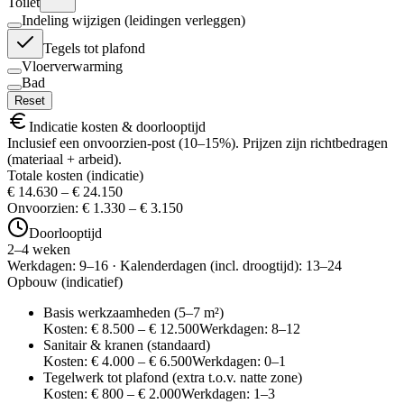
Toilet
Indeling wijzigen (leidingen verleggen)
Tegels tot plafond
Vloerverwarming
Bad
Reset
Indicatie kosten & doorlooptijd
Inclusief een onvoorzien-post (10–15%). Prijzen zijn richtbedragen
(materiaal + arbeid).
Totale kosten (indicatie)
€ 14.630 – € 24.150
Onvoorzien:
€ 1.330 – € 3.150
Doorlooptijd
2
–
4
weken
Werkdagen:
9
–
16
· Kalenderdagen (incl. droogtijd):
13
–
24
Opbouw (indicatief)
Basis werkzaamheden (5–7 m²)
Kosten:
€ 8.500 – € 12.500
Werkdagen:
8
–
12
Sanitair & kranen (standaard)
Kosten:
€ 4.000 – € 6.500
Werkdagen:
0
–
1
Tegelwerk tot plafond (extra t.o.v. natte zone)
Kosten:
€ 800 – € 2.000
Werkdagen:
1
–
3