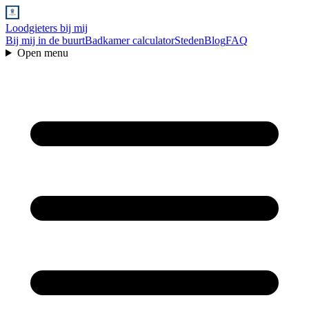
Loodgieters bij mij
Bij mij in de buurt
Badkamer calculator
Steden
Blog
FAQ
Open menu