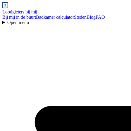
Loodgieters bij mij
Bij mij in de buurt
Badkamer calculator
Steden
Blog
FAQ
Open menu