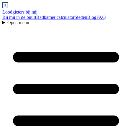
Loodgieters bij mij
Bij mij in de buurt
Badkamer calculator
Steden
Blog
FAQ
Open menu