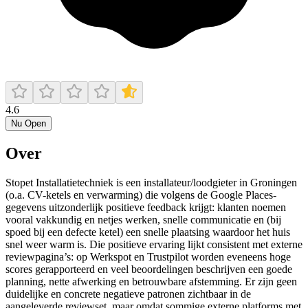
4.6
Nu Open
Over
Stopet Installatietechniek is een installateur/loodgieter in Groningen
(o.a. CV-ketels en verwarming) die volgens de Google Places-
gegevens uitzonderlijk positieve feedback krijgt: klanten noemen
vooral vakkundig en netjes werken, snelle communicatie en (bij
spoed bij een defecte ketel) een snelle plaatsing waardoor het huis
snel weer warm is. Die positieve ervaring lijkt consistent met externe
reviewpagina’s: op Werkspot en Trustpilot worden eveneens hoge
scores gerapporteerd en veel beoordelingen beschrijven een goede
planning, nette afwerking en betrouwbare afstemming. Er zijn geen
duidelijke en concrete negatieve patronen zichtbaar in de
aangeleverde reviewset, maar omdat sommige externe platforms met