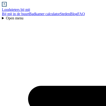
Loodgieters bij mij
Bij mij in de buurt
Badkamer calculator
Steden
Blog
FAQ
Open menu