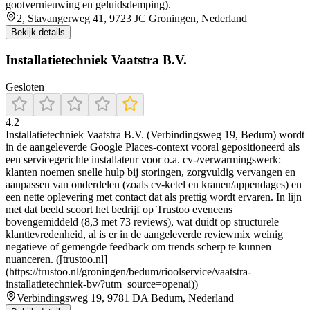
gootvernieuwing en geluidsdemping).
2, Stavangerweg 41, 9723 JC Groningen, Nederland
Bekijk details
Installatietechniek Vaatstra B.V.
Gesloten
4.2
Installatietechniek Vaatstra B.V. (Verbindingsweg 19, Bedum) wordt
in de aangeleverde Google Places-context vooral gepositioneerd als
een servicegerichte installateur voor o.a. cv-/verwarmingswerk:
klanten noemen snelle hulp bij storingen, zorgvuldig vervangen en
aanpassen van onderdelen (zoals cv-ketel en kranen/appendages) en
een nette oplevering met contact dat als prettig wordt ervaren. In lijn
met dat beeld scoort het bedrijf op Trustoo eveneens
bovengemiddeld (8,3 met 73 reviews), wat duidt op structurele
klanttevredenheid, al is er in de aangeleverde reviewmix weinig
negatieve of gemengde feedback om trends scherp te kunnen
nuanceren. ([trustoo.nl]
(https://trustoo.nl/groningen/bedum/rioolservice/vaatstra-
installatietechniek-bv/?utm_source=openai))
Verbindingsweg 19, 9781 DA Bedum, Nederland