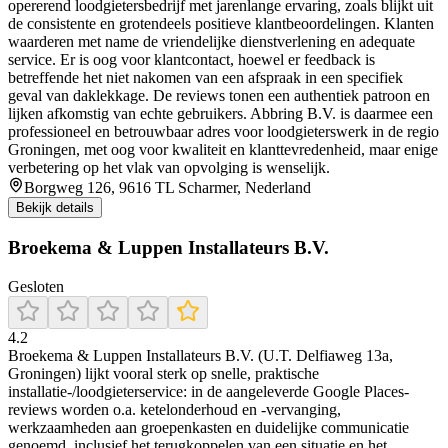
opererend loodgietersbedrijf met jarenlange ervaring, zoals blijkt uit
de consistente en grotendeels positieve klantbeoordelingen. Klanten
waarderen met name de vriendelijke dienstverlening en adequate
service. Er is oog voor klantcontact, hoewel er feedback is
betreffende het niet nakomen van een afspraak in een specifiek
geval van daklekkage. De reviews tonen een authentiek patroon en
lijken afkomstig van echte gebruikers. Abbring B.V. is daarmee een
professioneel en betrouwbaar adres voor loodgieterswerk in de regio
Groningen, met oog voor kwaliteit en klanttevredenheid, maar enige
verbetering op het vlak van opvolging is wenselijk.
Borgweg 126, 9616 TL Scharmer, Nederland
Bekijk details
Broekema & Luppen Installateurs B.V.
Gesloten
4.2
Broekema & Luppen Installateurs B.V. (U.T. Delfiaweg 13a,
Groningen) lijkt vooral sterk op snelle, praktische
installatie-/loodgieterservice: in de aangeleverde Google Places-
reviews worden o.a. ketelonderhoud en -vervanging,
werkzaamheden aan groepenkasten en duidelijke communicatie
genoemd, inclusief het terugkoppelen van een situatie en het