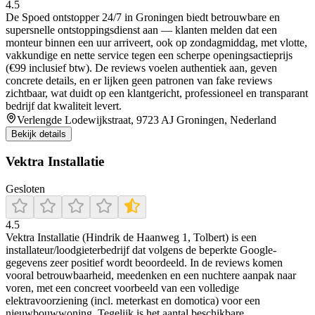
4.5
De Spoed ontstopper 24/7 in Groningen biedt betrouwbare en
supersnelle ontstoppingsdienst aan — klanten melden dat een
monteur binnen een uur arriveert, ook op zondagmiddag, met vlotte,
vakkundige en nette service tegen een scherpe openingsactieprijs
(€99 inclusief btw). De reviews voelen authentiek aan, geven
concrete details, en er lijken geen patronen van fake reviews
zichtbaar, wat duidt op een klantgericht, professioneel en transparant
bedrijf dat kwaliteit levert.
Verlengde Lodewijkstraat, 9723 AJ Groningen, Nederland
Bekijk details
Vektra Installatie
Gesloten
4.5
Vektra Installatie (Hindrik de Haanweg 1, Tolbert) is een
installateur/loodgieterbedrijf dat volgens de beperkte Google-
gegevens zeer positief wordt beoordeeld. In de reviews komen
vooral betrouwbaarheid, meedenken en een nuchtere aanpak naar
voren, met een concreet voorbeeld van een volledige
elektravoorziening (incl. meterkast en domotica) voor een
nieuwbouwwoning. Tegelijk is het aantal beschikbare