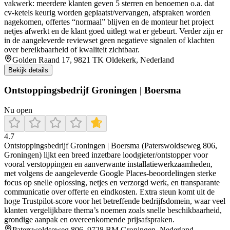
vakwerk: meerdere klanten geven 5 sterren en benoemen o.a. dat
cv-ketels keurig worden geplaatst/vervangen, afspraken worden
nagekomen, offertes “normaal” blijven en de monteur het project
netjes afwerkt en de klant goed uitlegt wat er gebeurt. Verder zijn er
in de aangeleverde reviewset geen negatieve signalen of klachten
over bereikbaarheid of kwaliteit zichtbaar.
Golden Raand 17, 9821 TK Oldekerk, Nederland
Bekijk details
Ontstoppingsbedrijf Groningen | Boersma
Nu open
4.7
Ontstoppingsbedrijf Groningen | Boersma (Paterswoldseweg 806,
Groningen) lijkt een breed inzetbare loodgieter/ontstopper voor
vooral verstoppingen en aanverwante installatiewerkzaamheden,
met volgens de aangeleverde Google Places-beoordelingen sterke
focus op snelle oplossing, netjes en verzorgd werk, en transparante
communicatie over offerte en eindkosten. Extra steun komt uit de
hoge Trustpilot-score voor het betreffende bedrijfsdomein, waar veel
klanten vergelijkbare thema’s noemen zoals snelle beschikbaarheid,
grondige aanpak en overeenkomende prijsafspraken.
Paterswoldseweg 806, 9728 BM Groningen, Nederland