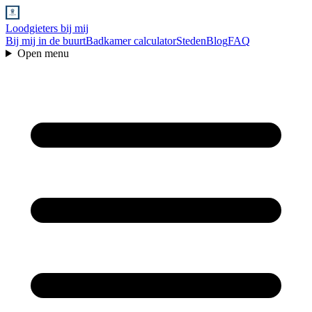
Loodgieters bij mij
Bij mij in de buurt
Badkamer calculator
Steden
Blog
FAQ
Open menu