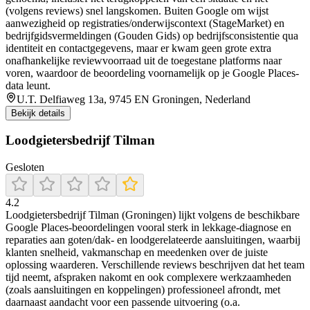
(volgens reviews) snel langskomen. Buiten Google om wijst
aanwezigheid op registraties/onderwijscontext (StageMarket) en
bedrijfgidsvermeldingen (Gouden Gids) op bedrijfsconsistentie qua
identiteit en contactgegevens, maar er kwam geen grote extra
onafhankelijke reviewvoorraad uit de toegestane platforms naar
voren, waardoor de beoordeling voornamelijk op je Google Places-
data leunt.
U.T. Delfiaweg 13a, 9745 EN Groningen, Nederland
Bekijk details
Loodgietersbedrijf Tilman
Gesloten
4.2
Loodgietersbedrijf Tilman (Groningen) lijkt volgens de beschikbare
Google Places-beoordelingen vooral sterk in lekkage-diagnose en
reparaties aan goten/dak- en loodgerelateerde aansluitingen, waarbij
klanten snelheid, vakmanschap en meedenken over de juiste
oplossing waarderen. Verschillende reviews beschrijven dat het team
tijd neemt, afspraken nakomt en ook complexere werkzaamheden
(zoals aansluitingen en koppelingen) professioneel afrondt, met
daarnaast aandacht voor een passende uitvoering (o.a.