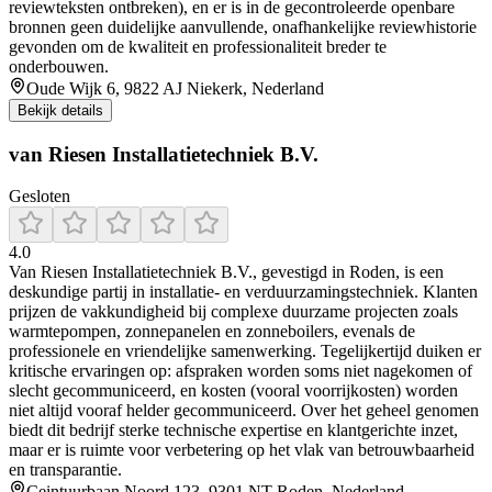
reviewteksten ontbreken), en er is in de gecontroleerde openbare
bronnen geen duidelijke aanvullende, onafhankelijke reviewhistorie
gevonden om de kwaliteit en professionaliteit breder te
onderbouwen.
Oude Wijk 6, 9822 AJ Niekerk, Nederland
Bekijk details
van Riesen Installatietechniek B.V.
Gesloten
4.0
Van Riesen Installatietechniek B.V., gevestigd in Roden, is een
deskundige partij in installatie- en verduurzamingstechniek. Klanten
prijzen de vakkundigheid bij complexe duurzame projecten zoals
warmtepompen, zonnepanelen en zonneboilers, evenals de
professionele en vriendelijke samenwerking. Tegelijkertijd duiken er
kritische ervaringen op: afspraken worden soms niet nagekomen of
slecht gecommuniceerd, en kosten (vooral voorrijkosten) worden
niet altijd vooraf helder gecommuniceerd. Over het geheel genomen
biedt dit bedrijf sterke technische expertise en klantgerichte inzet,
maar er is ruimte voor verbetering op het vlak van betrouwbaarheid
en transparantie.
Ceintuurbaan Noord 123, 9301 NT Roden, Nederland