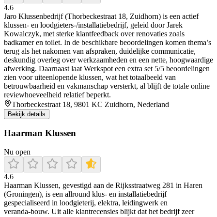
4.6
Jaro Klussenbedrijf (Thorbeckestraat 18, Zuidhorn) is een actief
klussen- en loodgieters-/installatiebedrijf, geleid door Jarek
Kowalczyk, met sterke klantfeedback over renovaties zoals
badkamer en toilet. In de beschikbare beoordelingen komen thema’s
terug als het nakomen van afspraken, duidelijke communicatie,
deskundig overleg over werkzaamheden en een nette, hoogwaardige
afwerking. Daarnaast laat Werkspot een extra set 5/5 beoordelingen
zien voor uiteenlopende klussen, wat het totaalbeeld van
betrouwbaarheid en vakmanschap versterkt, al blijft de totale online
reviewhoeveelheid relatief beperkt.
Thorbeckestraat 18, 9801 KC Zuidhorn, Nederland
Bekijk details
Haarman Klussen
Nu open
4.6
Haarman Klussen, gevestigd aan de Rijksstraatweg 281 in Haren
(Groningen), is een allround klus- en installatiebedrijf
gespecialiseerd in loodgieterij, elektra, leidingwerk en
veranda‑bouw. Uit alle klantrecensies blijkt dat het bedrijf zeer