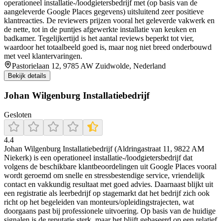
operationeel installatie-/loodgietersbedrijf met (op basis van de
aangeleverde Google Places gegevens) uitsluitend zeer positieve
klantreacties. De reviewers prijzen vooral het geleverde vakwerk en
de nette, tot in de puntjes afgewerkte installatie van keuken en
badkamer. Tegelijkertijd is het aantal reviews beperkt tot vier,
waardoor het totaalbeeld goed is, maar nog niet breed onderbouwd
met veel klantervaringen.
Pastorielaan 12, 9785 AW Zuidwolde, Nederland
Bekijk details
Johan Wilgenburg Installatiebedrijf
Gesloten
4.4
Johan Wilgenburg Installatiebedrijf (Aldringastraat 11, 9822 AM
Niekerk) is een operationeel installatie-/loodgietersbedrijf dat
volgens de beschikbare klantbeoordelingen uit Google Places vooral
wordt geroemd om snelle en stressbestendige service, vriendelijk
contact en vakkundig resultaat met goed advies. Daarnaast blijkt uit
een registratie als leerbedrijf op stagemarkt dat het bedrijf zich ook
richt op het begeleiden van monteurs/opleidingstrajecten, wat
doorgaans past bij professionele uitvoering. Op basis van de huidige
signalen is de reputatie sterk, maar het blijft gebaseerd op een relatief