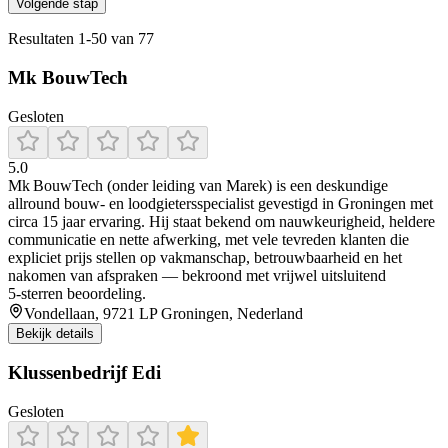
Volgende stap
Resultaten
1
-
50
van
77
Mk BouwTech
Gesloten
5.0
Mk BouwTech (onder leiding van Marek) is een deskundige
allround bouw‑ en loodgietersspecialist gevestigd in Groningen met
circa 15 jaar ervaring. Hij staat bekend om nauwkeurigheid, heldere
communicatie en nette afwerking, met vele tevreden klanten die
expliciet prijs stellen op vakmanschap, betrouwbaarheid en het
nakomen van afspraken — bekroond met vrijwel uitsluitend
5‑sterren beoordeling.
Vondellaan, 9721 LP Groningen, Nederland
Bekijk details
Klussenbedrijf Edi
Gesloten