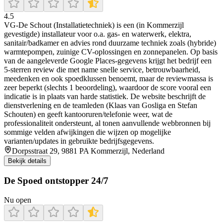
4.5
VG-De Schout (Installatietechniek) is een (in Kommerzijl
gevestigde) installateur voor o.a. gas- en waterwerk, elektra,
sanitair/badkamer en advies rond duurzame techniek zoals (hybride)
warmtepompen, zuinige CV-oplossingen en zonnepanelen. Op basis
van de aangeleverde Google Places-gegevens krijgt het bedrijf een
5-sterren review die met name snelle service, betrouwbaarheid,
meedenken en ook spoedklussen benoemt, maar de reviewmassa is
zeer beperkt (slechts 1 beoordeling), waardoor de score vooral een
indicatie is in plaats van harde statistiek. De website beschrijft de
dienstverlening en de teamleden (Klaas van Gosliga en Stefan
Schouten) en geeft kantooruren/telefonie weer, wat de
professionaliteit ondersteunt, al tonen aanvullende webbronnen bij
sommige velden afwijkingen die wijzen op mogelijke
varianten/updates in gebruikte bedrijfsgegevens.
Dorpsstraat 29, 9881 PA Kommerzijl, Nederland
Bekijk details
De Spoed ontstopper 24/7
Nu open