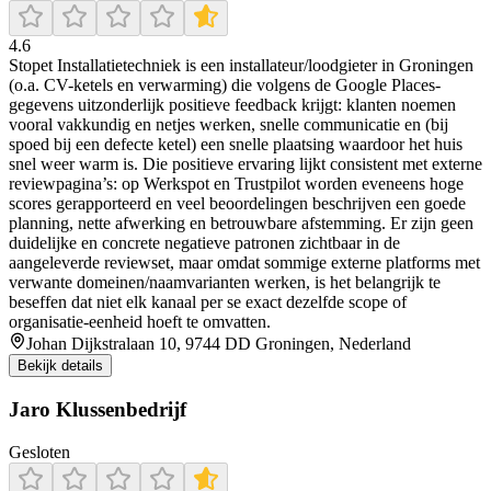
4.6
Stopet Installatietechniek is een installateur/loodgieter in Groningen
(o.a. CV-ketels en verwarming) die volgens de Google Places-
gegevens uitzonderlijk positieve feedback krijgt: klanten noemen
vooral vakkundig en netjes werken, snelle communicatie en (bij
spoed bij een defecte ketel) een snelle plaatsing waardoor het huis
snel weer warm is. Die positieve ervaring lijkt consistent met externe
reviewpagina’s: op Werkspot en Trustpilot worden eveneens hoge
scores gerapporteerd en veel beoordelingen beschrijven een goede
planning, nette afwerking en betrouwbare afstemming. Er zijn geen
duidelijke en concrete negatieve patronen zichtbaar in de
aangeleverde reviewset, maar omdat sommige externe platforms met
verwante domeinen/naamvarianten werken, is het belangrijk te
beseffen dat niet elk kanaal per se exact dezelfde scope of
organisatie-eenheid hoeft te omvatten.
Johan Dijkstralaan 10, 9744 DD Groningen, Nederland
Bekijk details
Jaro Klussenbedrijf
Gesloten