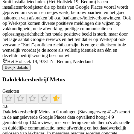
Smit installatietechniek (Het Holtstek 19, Bedum) is een
installateur/loodgieter die op basis van Google Places vooral wordt
geprezen om secuur en netjes werk, betrouwbaarheid en het goed
nakomen van afspraken bij o.a. badkamer-/toiletverbouwingen. Ook
op Werkspot komen diverse positieve meldingen die wijzen op
vakkundigheid, nette afwerking, prettige communicatie en
oplossingsgerichtheid; het totale positieve beeld is sterk, maar door
het lage aantal Google-reviews en het feit dat er op Werkspot ook
verwante “Smit”-profielen zichtbaar zijn, is enige entiteitscontrole
wenselijk voordat je de score als volledig identiek aan één en
dezelfde bedrijfsvoering beschouwt.
Het Holtstek 19, 9781 NJ Bedum, Nederland
Bekijk details
Dakdekkersbedrijf Metus
Gesloten
4.6
Dakdekkersbedrijf Metus in Groningen (Stavangerweg 41-2) scoort
in de aangeleverde Google Places data opvallend hoog: 4.9
gemiddeld op 104 reviews, met veel terugkerende thema’s als snelle
en duidelijke communicatie, nette afwerking en het daadwerkelijk
oplossen van lekkages. In meerdere reacties worden concrete