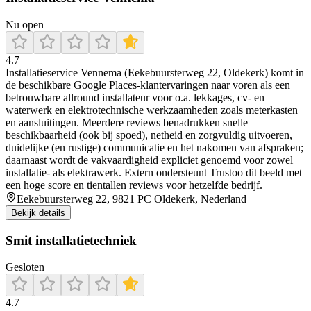
Nu open
4.7
Installatieservice Vennema (Eekebuursterweg 22, Oldekerk) komt in
de beschikbare Google Places-klantervaringen naar voren als een
betrouwbare allround installateur voor o.a. lekkages, cv- en
waterwerk en elektrotechnische werkzaamheden zoals meterkasten
en aansluitingen. Meerdere reviews benadrukken snelle
beschikbaarheid (ook bij spoed), netheid en zorgvuldig uitvoeren,
duidelijke (en rustige) communicatie en het nakomen van afspraken;
daarnaast wordt de vakvaardigheid expliciet genoemd voor zowel
installatie- als elektrawerk. Extern ondersteunt Trustoo dit beeld met
een hoge score en tientallen reviews voor hetzelfde bedrijf.
Eekebuursterweg 22, 9821 PC Oldekerk, Nederland
Bekijk details
Smit installatietechniek
Gesloten
4.7