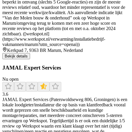
beperkt in omvang (slechts 5 Google-reacties) en zijn de meeste
reviews relatief oud, waardoor het minder representatief is voor de
meest recente werkwijze/kwaliteit. Als aanvullende indicatie lijkt
“Van der Molen bouw & onderhoud” ook op Werkspot in
Marum/omgeving terug te komen met een zeer hoge score en
recente reviews op het platform (tot en met o.a. oktober 2024
zichtbaar). ([werkspot.nl]
(https://www.werkspot.nl/verwarming/installatiebedrijf-
vakmannen/marum?utm_source=openai))
Kerkpad 7, 9363 BR Marum, Nederland
Bekijk details
JAMAL Expert Services
Nu open
3.6
JAMAL Expert Services (Paterswoldseweg 806, Groningen) is een
lokale loodgieter/installateur die op basis van klantfeedback vooral
wordt geprezen om snelle beschikbaarheid en kundige
montage/reparaties, met meerdere concreet omschreven 5-sterren
ervaringen op Werkspot. Tegelijkertijd is er ook een duidelijke 1/5
review op Werkspot waarin een klant klaagt over het niet (tijdig)
verschijnen/geen reactie en negatieve gevolgen, wat de