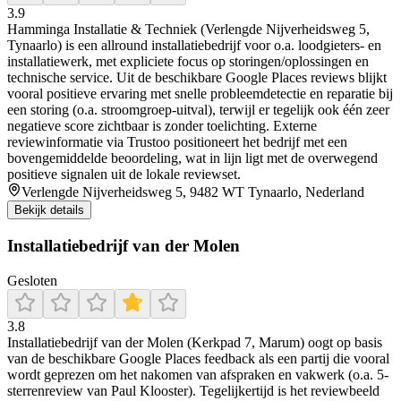
3.9
Hamminga Installatie & Techniek (Verlengde Nijverheidsweg 5,
Tynaarlo) is een allround installatiebedrijf voor o.a. loodgieters- en
installatiewerk, met expliciete focus op storingen/oplossingen en
technische service. Uit de beschikbare Google Places reviews blijkt
vooral positieve ervaring met snelle probleemdetectie en reparatie bij
een storing (o.a. stroomgroep-uitval), terwijl er tegelijk ook één zeer
negatieve score zichtbaar is zonder toelichting. Externe
reviewinformatie via Trustoo positioneert het bedrijf met een
bovengemiddelde beoordeling, wat in lijn ligt met de overwegend
positieve signalen uit de lokale reviewset.
Verlengde Nijverheidsweg 5, 9482 WT Tynaarlo, Nederland
Bekijk details
Installatiebedrijf van der Molen
Gesloten
3.8
Installatiebedrijf van der Molen (Kerkpad 7, Marum) oogt op basis
van de beschikbare Google Places feedback als een partij die vooral
wordt geprezen om het nakomen van afspraken en vakwerk (o.a. 5-
sterrenreview van Paul Klooster). Tegelijkertijd is het reviewbeeld