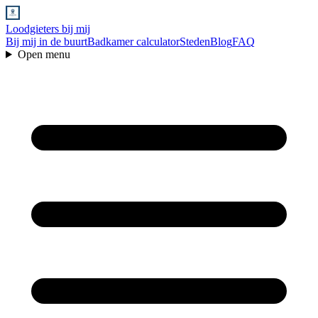
Loodgieters bij mij
Bij mij in de buurt
Badkamer calculator
Steden
Blog
FAQ
Open menu