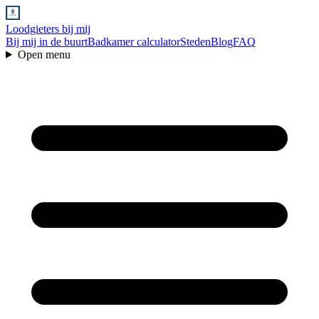
Loodgieters bij mij
Bij mij in de buurt
Badkamer calculator
Steden
Blog
FAQ
Open menu