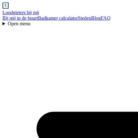
Loodgieters bij mij
Bij mij in de buurt
Badkamer calculator
Steden
Blog
FAQ
Open menu