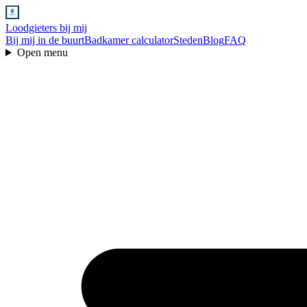
Loodgieters bij mij
Bij mij in de buurt
Badkamer calculator
Steden
Blog
FAQ
Open menu