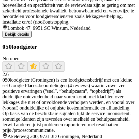
hoeveelheid en specificiteit van de reviewdata zijn te gering om met
zekerheid professionele kwaliteit, betrouwbaarheid en werkwijze te
beoordelen voor loodgietersdiensten zoals lekkageverhelping,
installatie en/of (riool)ontstopping.
Lombok 47, 9951 SC Winsum, Nederland
Bekijk details
050loodgieter
Nu open
2.6
050loodgieter (Groningen) is een loodgietersbedrijf met een kleine
set Google Places-beoordelingen (4 reviews) waarin zowel zeer
positieve ervaringen (“snel”, “behulpzaam”, “topbedrijf”) als
duidelijke ontevredenheid naar voren komt, met klachten over
lekkages die niet of onvoldoende verholpen werden, en vooral over
(vooraf) onduidelijke of onjuiste kosteninformatie en afhandeling.
Op basis van de beschikbare signalen lijkt de service inconsistent:
sommige klanten zijn tevreden over snelheid en behulpzaamheid,
terwijl anderen juist problemen rapporteren met resultaat en
prijs-/procescommunicatie.
Akeleiweg 200, 9731 JD Groningen, Nederland