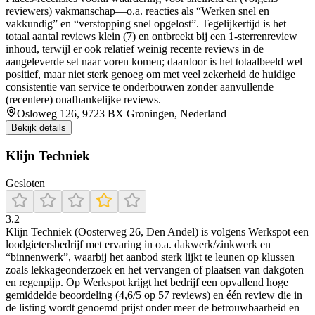
reviewers) vakmanschap—o.a. reacties als “Werken snel en
vakkundig” en “verstopping snel opgelost”. Tegelijkertijd is het
totaal aantal reviews klein (7) en ontbreekt bij een 1-sterrenreview
inhoud, terwijl er ook relatief weinig recente reviews in de
aangeleverde set naar voren komen; daardoor is het totaalbeeld wel
positief, maar niet sterk genoeg om met veel zekerheid de huidige
consistentie van service te onderbouwen zonder aanvullende
(recentere) onafhankelijke reviews.
Osloweg 126, 9723 BX Groningen, Nederland
Bekijk details
Klijn Techniek
Gesloten
3.2
Klijn Techniek (Oosterweg 26, Den Andel) is volgens Werkspot een
loodgietersbedrijf met ervaring in o.a. dakwerk/zinkwerk en
“binnenwerk”, waarbij het aanbod sterk lijkt te leunen op klussen
zoals lekkageonderzoek en het vervangen of plaatsen van dakgoten
en regenpijp. Op Werkspot krijgt het bedrijf een opvallend hoge
gemiddelde beoordeling (4,6/5 op 57 reviews) en één review die in
de listing wordt genoemd prijst onder meer de betrouwbaarheid en