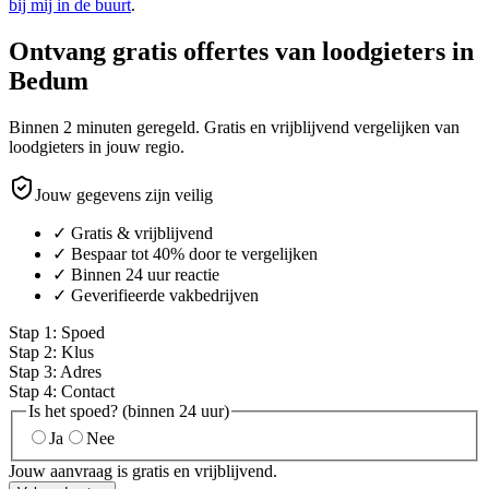
bij mij in de buurt
.
Ontvang gratis offertes van loodgieters in
Bedum
Binnen 2 minuten geregeld. Gratis en vrijblijvend vergelijken van
loodgieters in jouw regio.
Jouw gegevens zijn veilig
✓ Gratis & vrijblijvend
✓ Bespaar tot 40% door te vergelijken
✓ Binnen 24 uur reactie
✓ Geverifieerde vakbedrijven
Stap
1
:
Spoed
Stap
2
:
Klus
Stap
3
:
Adres
Stap
4
:
Contact
Is het spoed? (binnen 24 uur)
Ja
Nee
Jouw aanvraag is gratis en vrijblijvend.