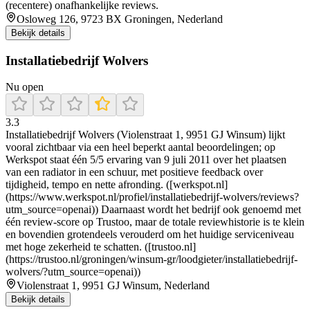
(recentere) onafhankelijke reviews.
Osloweg 126, 9723 BX Groningen, Nederland
Bekijk details
Installatiebedrijf Wolvers
Nu open
3.3
Installatiebedrijf Wolvers (Violenstraat 1, 9951 GJ Winsum) lijkt
vooral zichtbaar via een heel beperkt aantal beoordelingen; op
Werkspot staat één 5/5 ervaring van 9 juli 2011 over het plaatsen
van een radiator in een schuur, met positieve feedback over
tijdigheid, tempo en nette afronding. ([werkspot.nl]
(https://www.werkspot.nl/profiel/installatiebedrijf-wolvers/reviews?
utm_source=openai)) Daarnaast wordt het bedrijf ook genoemd met
één review-score op Trustoo, maar de totale reviewhistorie is te klein
en bovendien grotendeels verouderd om het huidige serviceniveau
met hoge zekerheid te schatten. ([trustoo.nl]
(https://trustoo.nl/groningen/winsum-gr/loodgieter/installatiebedrijf-
wolvers/?utm_source=openai))
Violenstraat 1, 9951 GJ Winsum, Nederland
Bekijk details