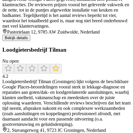
klantreacties. De reviewers prijzen vooral het geleverde vakwerk en
de nette, tot in de puntjes afgewerkte installatie van keuken en
badkamer. Tegelijkertijd is het aantal reviews beperkt tot vier,
waardoor het totaalbeeld goed is, maar nog niet breed onderbouwd
met veel klantervaringen.
Pastorielaan 12, 9785 AW Zuidwolde, Nederland
Bekijk details
Loodgietersbedrijf Tilman
Nu open
4.2
Loodgietersbedrijf Tilman (Groningen) lijkt volgens de beschikbare
Google Places-beoordelingen vooral sterk in lekkage-diagnose en
reparaties aan goten/dak- en loodgerelateerde aansluitingen, waarbij
klanten snelheid, vakmanschap en meedenken over de juiste
oplossing waarderen. Verschillende reviews beschrijven dat het team
tijd neemt, afspraken nakomt en ook complexere werkzaamheden
(zoals aansluitingen en koppelingen) professioneel afrondt, met
daarnaast aandacht voor een passende uitvoering (o.a.
gootvernieuwing en geluidsdemping).
2, Stavangerweg 41, 9723 JC Groningen, Nederland