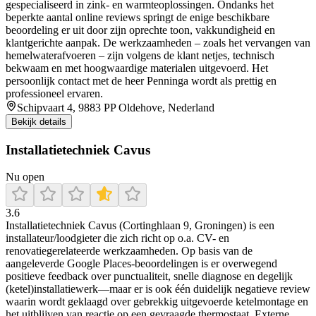
gespecialiseerd in zink- en warmteoplossingen. Ondanks het
beperkte aantal online reviews springt de enige beschikbare
beoordeling er uit door zijn oprechte toon, vakkundigheid en
klantgerichte aanpak. De werkzaamheden – zoals het vervangen van
hemelwaterafvoeren – zijn volgens de klant netjes, technisch
bekwaam en met hoogwaardige materialen uitgevoerd. Het
persoonlijk contact met de heer Penninga wordt als prettig en
professioneel ervaren.
Schipvaart 4, 9883 PP Oldehove, Nederland
Bekijk details
Installatietechniek Cavus
Nu open
3.6
Installatietechniek Cavus (Cortinghlaan 9, Groningen) is een
installateur/loodgieter die zich richt op o.a. CV- en
renovatiegerelateerde werkzaamheden. Op basis van de
aangeleverde Google Places-beoordelingen is er overwegend
positieve feedback over punctualiteit, snelle diagnose en degelijk
(ketel)installatiewerk—maar er is ook één duidelijk negatieve review
waarin wordt geklaagd over gebrekkig uitgevoerde ketelmontage en
het uitblijven van reactie op een gevraagde thermostaat. Externe