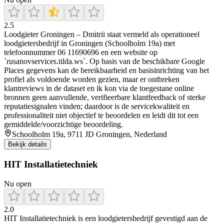
2.5
Loodgieter Groningen – Dmitrii staat vermeld als operationeel
loodgietersbedrijf in Groningen (Schoolholm 19a) met
telefoonnummer 06 11690696 en een website op
`rusanovservices.tilda.ws`. Op basis van de beschikbare Google
Places gegevens kan de bereikbaarheid en basisinrichting van het
profiel als voldoende worden gezien, maar er ontbreken
klantreviews in de dataset en ik kon via de toegestane online
bronnen geen aanvullende, verifieerbare klantfeedback of sterke
reputatiesignalen vinden; daardoor is de servicekwaliteit en
professionaliteit niet objectief te beoordelen en leidt dit tot een
gemiddelde/voorzichtige beoordeling.
Schoolholm 19a, 9711 JD Groningen, Nederland
Bekijk details
HIT Installatietechniek
Nu open
2.0
HIT Installatietechniek is een loodgietersbedrijf gevestigd aan de