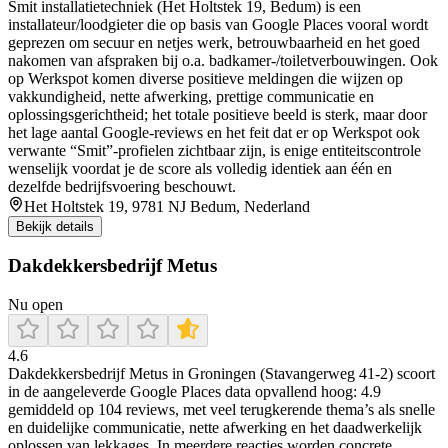
Smit installatietechniek (Het Holtstek 19, Bedum) is een
installateur/loodgieter die op basis van Google Places vooral wordt
geprezen om secuur en netjes werk, betrouwbaarheid en het goed
nakomen van afspraken bij o.a. badkamer-/toiletverbouwingen. Ook
op Werkspot komen diverse positieve meldingen die wijzen op
vakkundigheid, nette afwerking, prettige communicatie en
oplossingsgerichtheid; het totale positieve beeld is sterk, maar door
het lage aantal Google-reviews en het feit dat er op Werkspot ook
verwante “Smit”-profielen zichtbaar zijn, is enige entiteitscontrole
wenselijk voordat je de score als volledig identiek aan één en
dezelfde bedrijfsvoering beschouwt.
Het Holtstek 19, 9781 NJ Bedum, Nederland
Bekijk details
Dakdekkersbedrijf Metus
Nu open
4.6
Dakdekkersbedrijf Metus in Groningen (Stavangerweg 41-2) scoort
in de aangeleverde Google Places data opvallend hoog: 4.9
gemiddeld op 104 reviews, met veel terugkerende thema’s als snelle
en duidelijke communicatie, nette afwerking en het daadwerkelijk
oplossen van lekkages. In meerdere reacties worden concrete