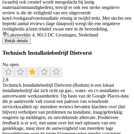
(waarbij ook creatief wordt meegedacht bij lastig
materiaal/omstandigheden), terwijl er ook een sterke negatieve
review is die de veiligheid van een uitgevoerde
ketel-/rookgasafvoerinstallatie ernstig in twijfel trekt. Met slechts een
beperkt aantal reviews (lage datapool) weegt die ene negatieve
(veiligheids-)claim relatief zwaar mee in de beoordeling.
Lakenvelder 4, 9613 DC Groningen, Nederland
Bekijk details
Technisch Installatiebedrijf Dietvorst
Nu open
2.8
Technisch Installatiebedrijf Dietvorst (Bedum) is een lokaal
installatiebedrijf dat zich richt op gas-, water- en cv-installaties en
aanverwante werkzaamheden. Op basis van de Google Places-data
die je aanleverde valt vooral een patroon van wisselende
servicekwaliteit op: meerdere reviews bevatten klachten over (het
blijven) verholpen van problemen na installatie, traag/gebrekkig
reageren op meldingen, en onvoldoende aftercare. Positievere
feedback is er wel, met name over het snel oplossen van een
gaslekkage, maar door de aanwezigheid van meerdere lage
beoordelingen oogt de totale klantenervaring minder consistent.