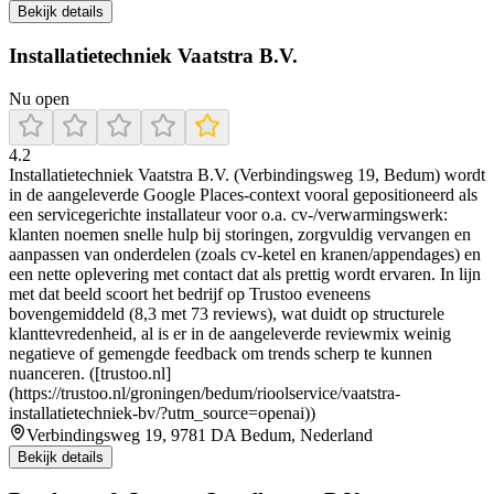
Bekijk details
Installatietechniek Vaatstra B.V.
Nu open
4.2
Installatietechniek Vaatstra B.V. (Verbindingsweg 19, Bedum) wordt
in de aangeleverde Google Places-context vooral gepositioneerd als
een servicegerichte installateur voor o.a. cv-/verwarmingswerk:
klanten noemen snelle hulp bij storingen, zorgvuldig vervangen en
aanpassen van onderdelen (zoals cv-ketel en kranen/appendages) en
een nette oplevering met contact dat als prettig wordt ervaren. In lijn
met dat beeld scoort het bedrijf op Trustoo eveneens
bovengemiddeld (8,3 met 73 reviews), wat duidt op structurele
klanttevredenheid, al is er in de aangeleverde reviewmix weinig
negatieve of gemengde feedback om trends scherp te kunnen
nuanceren. ([trustoo.nl]
(https://trustoo.nl/groningen/bedum/rioolservice/vaatstra-
installatietechniek-bv/?utm_source=openai))
Verbindingsweg 19, 9781 DA Bedum, Nederland
Bekijk details