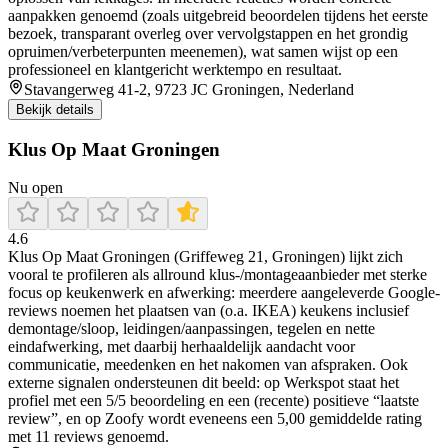
aanpakken genoemd (zoals uitgebreid beoordelen tijdens het eerste
bezoek, transparant overleg over vervolgstappen en het grondig
opruimen/verbeterpunten meenemen), wat samen wijst op een
professioneel en klantgericht werktempo en resultaat.
Stavangerweg 41-2, 9723 JC Groningen, Nederland
Bekijk details
Klus Op Maat Groningen
Nu open
4.6
Klus Op Maat Groningen (Griffeweg 21, Groningen) lijkt zich
vooral te profileren als allround klus-/montageaanbieder met sterke
focus op keukenwerk en afwerking: meerdere aangeleverde Google-
reviews noemen het plaatsen van (o.a. IKEA) keukens inclusief
demontage/sloop, leidingen/aanpassingen, tegelen en nette
eindafwerking, met daarbij herhaaldelijk aandacht voor
communicatie, meedenken en het nakomen van afspraken. Ook
externe signalen ondersteunen dit beeld: op Werkspot staat het
profiel met een 5/5 beoordeling en een (recente) positieve “laatste
review”, en op Zoofy wordt eveneens een 5,00 gemiddelde rating
met 11 reviews genoemd.