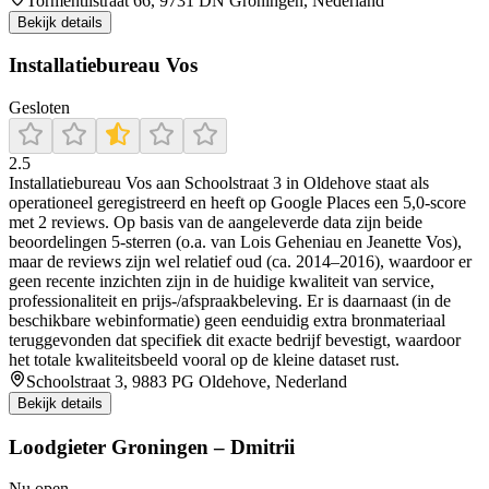
Tormentilstraat 66, 9731 DN Groningen, Nederland
Bekijk details
Installatiebureau Vos
Gesloten
2.5
Installatiebureau Vos aan Schoolstraat 3 in Oldehove staat als
operationeel geregistreerd en heeft op Google Places een 5,0-score
met 2 reviews. Op basis van de aangeleverde data zijn beide
beoordelingen 5-sterren (o.a. van Lois Geheniau en Jeanette Vos),
maar de reviews zijn wel relatief oud (ca. 2014–2016), waardoor er
geen recente inzichten zijn in de huidige kwaliteit van service,
professionaliteit en prijs-/afspraakbeleving. Er is daarnaast (in de
beschikbare webinformatie) geen eenduidig extra bronmateriaal
teruggevonden dat specifiek dit exacte bedrijf bevestigt, waardoor
het totale kwaliteitsbeeld vooral op de kleine dataset rust.
Schoolstraat 3, 9883 PG Oldehove, Nederland
Bekijk details
Loodgieter Groningen – Dmitrii
Nu open