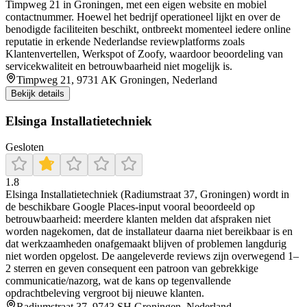
Timpweg 21 in Groningen, met een eigen website en mobiel
contactnummer. Hoewel het bedrijf operationeel lijkt en over de
benodigde faciliteiten beschikt, ontbreekt momenteel iedere online
reputatie in erkende Nederlandse reviewplatforms zoals
Klantenvertellen, Werkspot of Zoofy, waardoor beoordeling van
servicekwaliteit en betrouwbaarheid niet mogelijk is.
Timpweg 21, 9731 AK Groningen, Nederland
Bekijk details
Elsinga Installatietechniek
Gesloten
1.8
Elsinga Installatietechniek (Radiumstraat 37, Groningen) wordt in
de beschikbare Google Places-input vooral beoordeeld op
betrouwbaarheid: meerdere klanten melden dat afspraken niet
worden nagekomen, dat de installateur daarna niet bereikbaar is en
dat werkzaamheden onafgemaakt blijven of problemen langdurig
niet worden opgelost. De aangeleverde reviews zijn overwegend 1–
2 sterren en geven consequent een patroon van gebrekkige
communicatie/nazorg, wat de kans op tegenvallende
opdrachtbeleving vergroot bij nieuwe klanten.
Radiumstraat 37, 9743 SH Groningen, Nederland