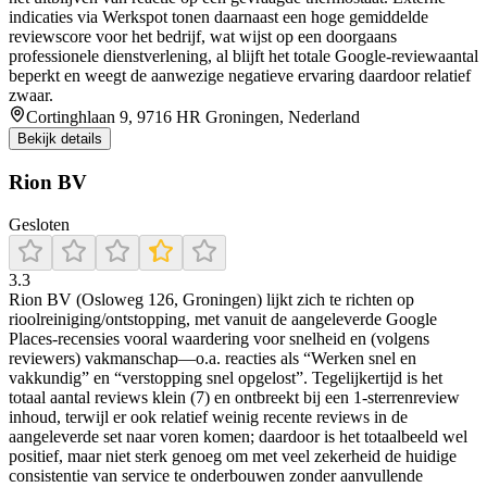
indicaties via Werkspot tonen daarnaast een hoge gemiddelde
reviewscore voor het bedrijf, wat wijst op een doorgaans
professionele dienstverlening, al blijft het totale Google-reviewaantal
beperkt en weegt de aanwezige negatieve ervaring daardoor relatief
zwaar.
Cortinghlaan 9, 9716 HR Groningen, Nederland
Bekijk details
Rion BV
Gesloten
3.3
Rion BV (Osloweg 126, Groningen) lijkt zich te richten op
rioolreiniging/ontstopping, met vanuit de aangeleverde Google
Places-recensies vooral waardering voor snelheid en (volgens
reviewers) vakmanschap—o.a. reacties als “Werken snel en
vakkundig” en “verstopping snel opgelost”. Tegelijkertijd is het
totaal aantal reviews klein (7) en ontbreekt bij een 1-sterrenreview
inhoud, terwijl er ook relatief weinig recente reviews in de
aangeleverde set naar voren komen; daardoor is het totaalbeeld wel
positief, maar niet sterk genoeg om met veel zekerheid de huidige
consistentie van service te onderbouwen zonder aanvullende