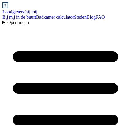
Loodgieters bij mij
Bij mij in de buurt
Badkamer calculator
Steden
Blog
FAQ
Open menu