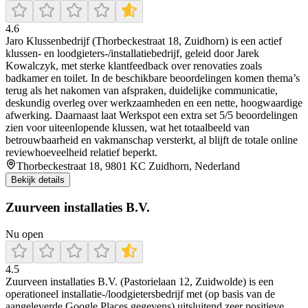
4.6
Jaro Klussenbedrijf (Thorbeckestraat 18, Zuidhorn) is een actief
klussen- en loodgieters-/installatiebedrijf, geleid door Jarek
Kowalczyk, met sterke klantfeedback over renovaties zoals
badkamer en toilet. In de beschikbare beoordelingen komen thema’s
terug als het nakomen van afspraken, duidelijke communicatie,
deskundig overleg over werkzaamheden en een nette, hoogwaardige
afwerking. Daarnaast laat Werkspot een extra set 5/5 beoordelingen
zien voor uiteenlopende klussen, wat het totaalbeeld van
betrouwbaarheid en vakmanschap versterkt, al blijft de totale online
reviewhoeveelheid relatief beperkt.
Thorbeckestraat 18, 9801 KC Zuidhorn, Nederland
Bekijk details
Zuurveen installaties B.V.
Nu open
4.5
Zuurveen installaties B.V. (Pastorielaan 12, Zuidwolde) is een
operationeel installatie-/loodgietersbedrijf met (op basis van de
aangeleverde Google Places gegevens) uitsluitend zeer positieve