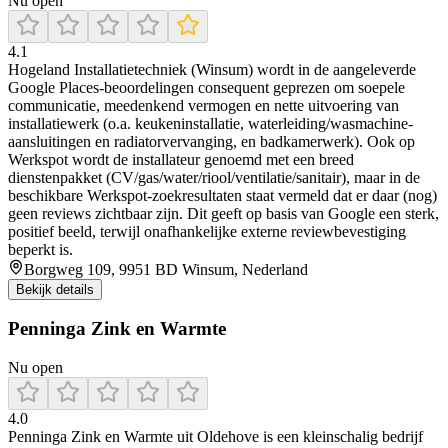
Nu open
4.1
Hogeland Installatietechniek (Winsum) wordt in de aangeleverde
Google Places-beoordelingen consequent geprezen om soepele
communicatie, meedenkend vermogen en nette uitvoering van
installatiewerk (o.a. keukeninstallatie, waterleiding/wasmachine-
aansluitingen en radiatorvervanging, en badkamerwerk). Ook op
Werkspot wordt de installateur genoemd met een breed
dienstenpakket (CV/gas/water/riool/ventilatie/sanitair), maar in de
beschikbare Werkspot-zoekresultaten staat vermeld dat er daar (nog)
geen reviews zichtbaar zijn. Dit geeft op basis van Google een sterk,
positief beeld, terwijl onafhankelijke externe reviewbevestiging
beperkt is.
Borgweg 109, 9951 BD Winsum, Nederland
Bekijk details
Penninga Zink en Warmte
Nu open
4.0
Penninga Zink en Warmte uit Oldehove is een kleinschalig bedrijf