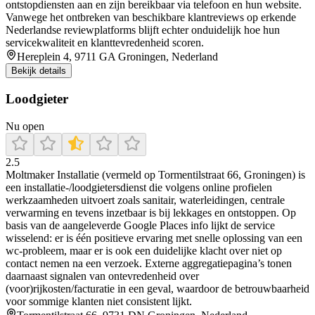
ontstopdiensten aan en zijn bereikbaar via telefoon en hun website.
Vanwege het ontbreken van beschikbare klantreviews op erkende
Nederlandse reviewplatforms blijft echter onduidelijk hoe hun
servicekwaliteit en klanttevredenheid scoren.
Hereplein 4, 9711 GA Groningen, Nederland
Bekijk details
Loodgieter
Nu open
2.5
Moltmaker Installatie (vermeld op Tormentilstraat 66, Groningen) is
een installatie-/loodgietersdienst die volgens online profielen
werkzaamheden uitvoert zoals sanitair, waterleidingen, centrale
verwarming en tevens inzetbaar is bij lekkages en ontstoppen. Op
basis van de aangeleverde Google Places info lijkt de service
wisselend: er is één positieve ervaring met snelle oplossing van een
wc-probleem, maar er is ook een duidelijke klacht over niet op
contact nemen na een verzoek. Externe aggregatiepagina’s tonen
daarnaast signalen van ontevredenheid over
(voor)rijkosten/facturatie in een geval, waardoor de betrouwbaarheid
voor sommige klanten niet consistent lijkt.