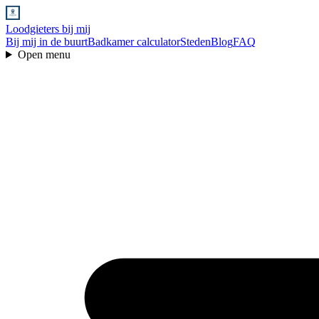
Loodgieters bij mij
Bij mij in de buurt
Badkamer calculator
Steden
Blog
FAQ
Open menu