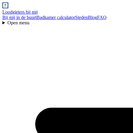
Loodgieters bij mij
Bij mij in de buurt
Badkamer calculator
Steden
Blog
FAQ
Open menu