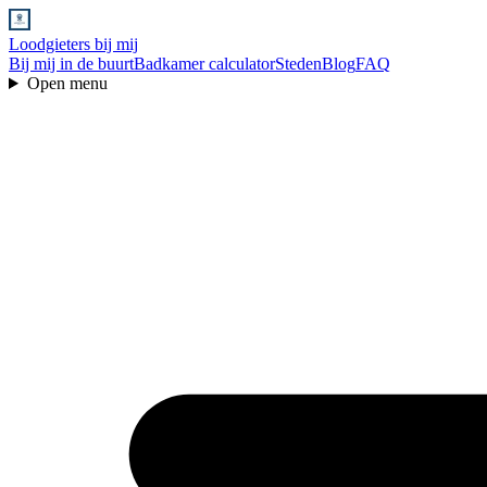
Loodgieters bij mij
Bij mij in de buurt
Badkamer calculator
Steden
Blog
FAQ
Open menu