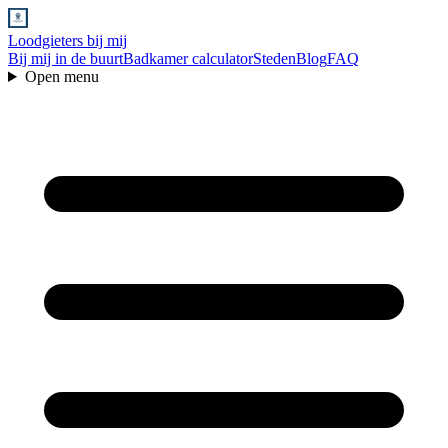
Loodgieters bij mij
Bij mij in de buurt
Badkamer calculator
Steden
Blog
FAQ
Open menu