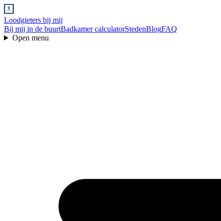
Loodgieters bij mij
Bij mij in de buurt
Badkamer calculator
Steden
Blog
FAQ
Open menu