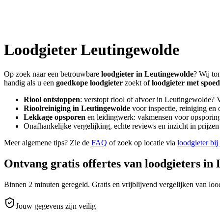
Loodgieter
Leutingewolde
Op zoek naar een betrouwbare
loodgieter in
Leutingewolde
? Wij to
handig als u een
goedkope loodgieter
zoekt of
loodgieter met spoed
Riool ontstoppen
: verstopt riool of afvoer in
Leutingewolde
? 
Rioolreiniging in
Leutingewolde
voor inspectie, reiniging en 
Lekkage opsporen
en leidingwerk: vakmensen voor opsporing 
Onafhankelijke vergelijking, echte reviews en inzicht in prijz
Meer algemene tips? Zie de
FAQ
of zoek op locatie via
loodgieter bij
Ontvang gratis offertes van loodgieters in
Binnen 2 minuten geregeld. Gratis en vrijblijvend vergelijken van lood
Jouw gegevens zijn veilig