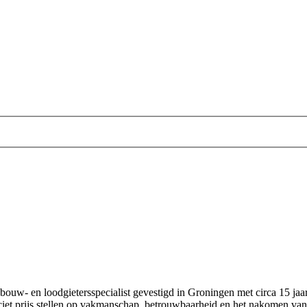
uw‑ en loodgietersspecialist gevestigd in Groningen met circa 15 jaar
ciet prijs stellen op vakmanschap, betrouwbaarheid en het nakomen van