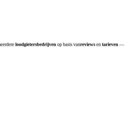
meerdere
loodgietersbedrijven
op basis van
reviews
en
tarieven
—