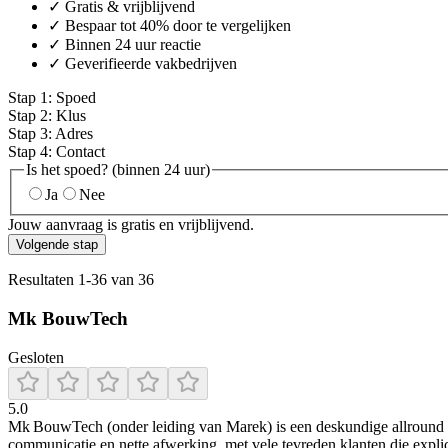
✓ Gratis & vrijblijvend
✓ Bespaar tot 40% door te vergelijken
✓ Binnen 24 uur reactie
✓ Geverifieerde vakbedrijven
Stap
1
:
Spoed
Stap
2
:
Klus
Stap
3
:
Adres
Stap
4
:
Contact
Is het spoed? (binnen 24 uur)
Ja
Nee
Jouw aanvraag is gratis en vrijblijvend.
Volgende stap
Resultaten
1
-
36
van
36
Mk BouwTech
Gesloten
5.0
Mk BouwTech (onder leiding van Marek) is een deskundige allround bo
communicatie en nette afwerking, met vele tevreden klanten die expli