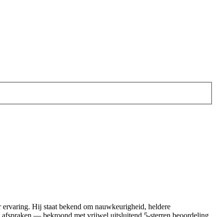
 ervaring. Hij staat bekend om nauwkeurigheid, heldere
 afspraken — bekroond met vrijwel uitsluitend 5‑sterren beoordeling.