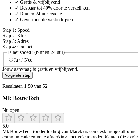
✓ Gratis & vrijblijvend
✓ Bespaar tot 40% door te vergelijken
✓ Binnen 24 uur reactie
✓ Geverifieerde vakbedrijven
Stap
1
:
Spoed
Stap
2
:
Klus
Stap
3
:
Adres
Stap
4
:
Contact
Is het spoed? (binnen 24 uur)
Ja
Nee
Jouw aanvraag is gratis en vrijblijvend.
Volgende stap
Resultaten
1
-
50
van
52
Mk BouwTech
Nu open
5.0
Mk BouwTech (onder leiding van Marek) is een deskundige allround bo
communicatie en nette afwerking, met vele tevreden klanten die expli