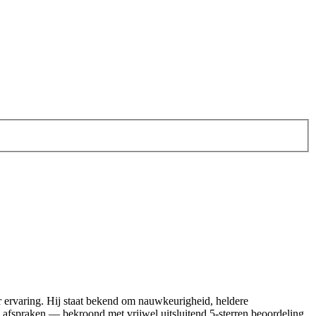
 ervaring. Hij staat bekend om nauwkeurigheid, heldere
 afspraken — bekroond met vrijwel uitsluitend 5‑sterren beoordeling.