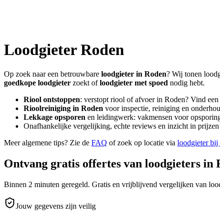
Loodgieter
Roden
Op zoek naar een betrouwbare
loodgieter in
Roden
? Wij tonen loodg
goedkope loodgieter
zoekt of
loodgieter met spoed
nodig hebt.
Riool ontstoppen
: verstopt riool of afvoer in
Roden
? Vind een
Rioolreiniging in
Roden
voor inspectie, reiniging en onderhou
Lekkage opsporen
en leidingwerk: vakmensen voor opsporing 
Onafhankelijke vergelijking, echte reviews en inzicht in prijz
Meer algemene tips? Zie de
FAQ
of zoek op locatie via
loodgieter bij
Ontvang gratis offertes van loodgieters in
Binnen 2 minuten geregeld. Gratis en vrijblijvend vergelijken van lood
Jouw gegevens zijn veilig