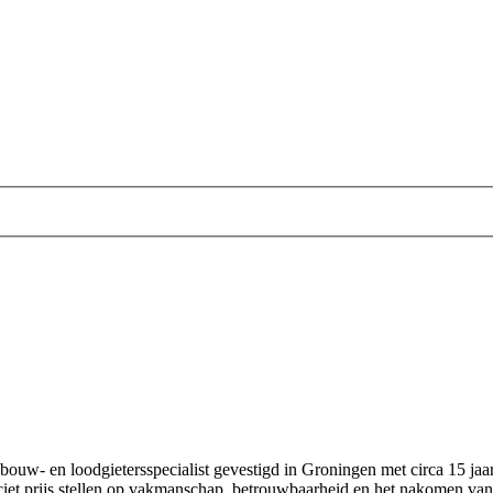
uw‑ en loodgietersspecialist gevestigd in Groningen met circa 15 jaar
ciet prijs stellen op vakmanschap, betrouwbaarheid en het nakomen van