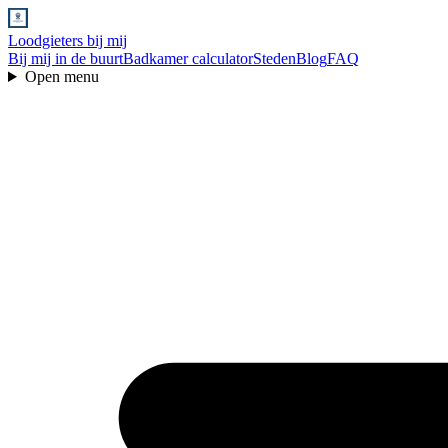
Loodgieters bij mij
Bij mij in de buurt
Badkamer calculator
Steden
Blog
FAQ
Open menu