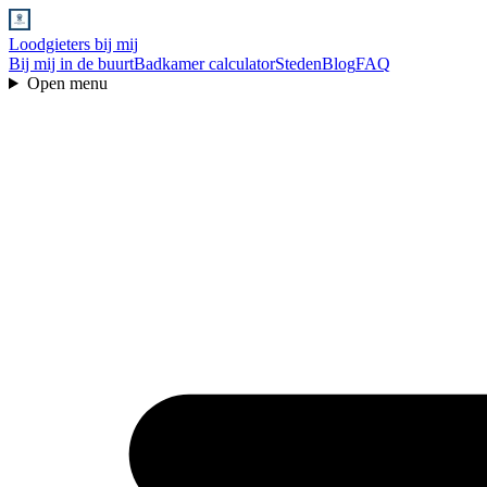
Loodgieters bij mij
Bij mij in de buurt
Badkamer calculator
Steden
Blog
FAQ
Open menu