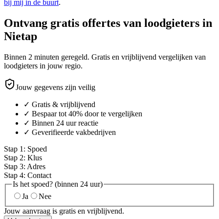
bij mij in de buurt
.
Ontvang gratis offertes van loodgieters in
Nietap
Binnen 2 minuten geregeld. Gratis en vrijblijvend vergelijken van
loodgieters in jouw regio.
Jouw gegevens zijn veilig
✓ Gratis & vrijblijvend
✓ Bespaar tot 40% door te vergelijken
✓ Binnen 24 uur reactie
✓ Geverifieerde vakbedrijven
Stap
1
:
Spoed
Stap
2
:
Klus
Stap
3
:
Adres
Stap
4
:
Contact
Is het spoed? (binnen 24 uur)
Ja
Nee
Jouw aanvraag is gratis en vrijblijvend.