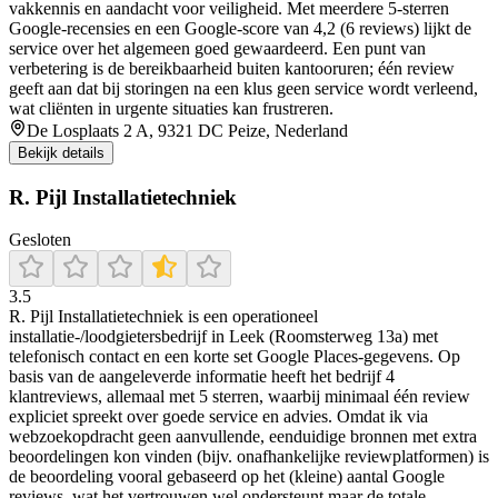
vakkennis en aandacht voor veiligheid. Met meerdere 5‑sterren
Google‑recensies en een Google‑score van 4,2 (6 reviews) lijkt de
service over het algemeen goed gewaardeerd. Een punt van
verbetering is de bereikbaarheid buiten kantooruren; één review
geeft aan dat bij storingen na een klus geen service wordt verleend,
wat cliënten in urgente situaties kan frustreren.
De Losplaats 2 A, 9321 DC Peize, Nederland
Bekijk details
R. Pijl Installatietechniek
Gesloten
3.5
R. Pijl Installatietechniek is een operationeel
installatie-/loodgietersbedrijf in Leek (Roomsterweg 13a) met
telefonisch contact en een korte set Google Places-gegevens. Op
basis van de aangeleverde informatie heeft het bedrijf 4
klantreviews, allemaal met 5 sterren, waarbij minimaal één review
expliciet spreekt over goede service en advies. Omdat ik via
webzoekopdracht geen aanvullende, eenduidige bronnen met extra
beoordelingen kon vinden (bijv. onafhankelijke reviewplatformen) is
de beoordeling vooral gebaseerd op het (kleine) aantal Google
reviews, wat het vertrouwen wel ondersteunt maar de totale