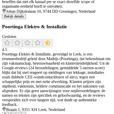
beseffen dat niet elk kanaal per se exact dezelfde scope of
organisatie-eenheid hoeft te omvatten.
Johan Dijkstralaan 10, 9744 DD Groningen, Nederland
Bekijk details
Poortinga Elektro & Installatie
Gesloten
4.5
Poortinga Elektro & Installatie, gevestigd in Leek, is een
eenmansbedrijf geleid door Mathijs (Poortinga), dat bekendstaat om
zijn vakmanschap, betrouwbaarheid en klantvriendelijkheid. Uit de
Google-reviews (24 beoordelingen, gemiddelde 5-sterren-score)
blijkt dat hij snel reageert op meldingen van lekkage, installaties
zoals dubbele CEE-wandcontactdozen of airco, tegen een
schappelijke prijs en met nette afwerking. Klanten prijzen zijn
stiptheid, vakkennis, heldere communicatie en het nakomen van
afspraken. Er zijn geen aanwijzingen voor nepbeoordelingen; de
namen en teksten zijn specifiek en geloofwaardig, en de reviews
verspreiden zich over langere tijd, wat duidt op authentieke
feedback.
Braam 1, 9351 XH Leek, Nederland