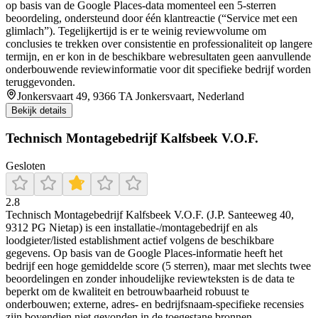
op basis van de Google Places-data momenteel een 5-sterren
beoordeling, ondersteund door één klantreactie (“Service met een
glimlach”). Tegelijkertijd is er te weinig reviewvolume om
conclusies te trekken over consistentie en professionaliteit op langere
termijn, en er kon in de beschikbare webresultaten geen aanvullende
onderbouwende reviewinformatie voor dit specifieke bedrijf worden
teruggevonden.
Jonkersvaart 49, 9366 TA Jonkersvaart, Nederland
Bekijk details
Technisch Montagebedrijf Kalfsbeek V.O.F.
Gesloten
2.8
Technisch Montagebedrijf Kalfsbeek V.O.F. (J.P. Santeeweg 40,
9312 PG Nietap) is een installatie-/montagebedrijf en als
loodgieter/listed establishment actief volgens de beschikbare
gegevens. Op basis van de Google Places-informatie heeft het
bedrijf een hoge gemiddelde score (5 sterren), maar met slechts twee
beoordelingen en zonder inhoudelijke reviewteksten is de data te
beperkt om de kwaliteit en betrouwbaarheid robuust te
onderbouwen; externe, adres- en bedrijfsnaam-specifieke recensies
zijn bovendien niet gevonden in de toegestane bronnen.