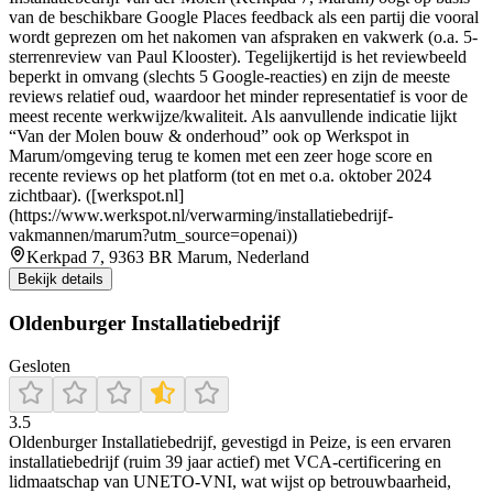
van de beschikbare Google Places feedback als een partij die vooral
wordt geprezen om het nakomen van afspraken en vakwerk (o.a. 5-
sterrenreview van Paul Klooster). Tegelijkertijd is het reviewbeeld
beperkt in omvang (slechts 5 Google-reacties) en zijn de meeste
reviews relatief oud, waardoor het minder representatief is voor de
meest recente werkwijze/kwaliteit. Als aanvullende indicatie lijkt
“Van der Molen bouw & onderhoud” ook op Werkspot in
Marum/omgeving terug te komen met een zeer hoge score en
recente reviews op het platform (tot en met o.a. oktober 2024
zichtbaar). ([werkspot.nl]
(https://www.werkspot.nl/verwarming/installatiebedrijf-
vakmannen/marum?utm_source=openai))
Kerkpad 7, 9363 BR Marum, Nederland
Bekijk details
Oldenburger Installatiebedrijf
Gesloten
3.5
Oldenburger Installatiebedrijf, gevestigd in Peize, is een ervaren
installatiebedrijf (ruim 39 jaar actief) met VCA-certificering en
lidmaatschap van UNETO‑VNI, wat wijst op betrouwbaarheid,