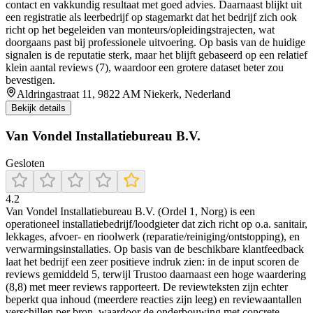
contact en vakkundig resultaat met goed advies. Daarnaast blijkt uit
een registratie als leerbedrijf op stagemarkt dat het bedrijf zich ook
richt op het begeleiden van monteurs/opleidingstrajecten, wat
doorgaans past bij professionele uitvoering. Op basis van de huidige
signalen is de reputatie sterk, maar het blijft gebaseerd op een relatief
klein aantal reviews (7), waardoor een grotere dataset beter zou
bevestigen.
Aldringastraat 11, 9822 AM Niekerk, Nederland
Bekijk details
Van Vondel Installatiebureau B.V.
Gesloten
4.2
Van Vondel Installatiebureau B.V. (Ordel 1, Norg) is een
operationeel installatiebedrijf/loodgieter dat zich richt op o.a. sanitair,
lekkages, afvoer- en rioolwerk (reparatie/reiniging/ontstopping), en
verwarmingsinstallaties. Op basis van de beschikbare klantfeedback
laat het bedrijf een zeer positieve indruk zien: in de input scoren de
reviews gemiddeld 5, terwijl Trustoo daarnaast een hoge waardering
(8,8) met meer reviews rapporteert. De reviewteksten zijn echter
beperkt qua inhoud (meerdere reacties zijn leeg) en reviewaantallen
verschillen per bron, waardoor de onderbouwing met concrete