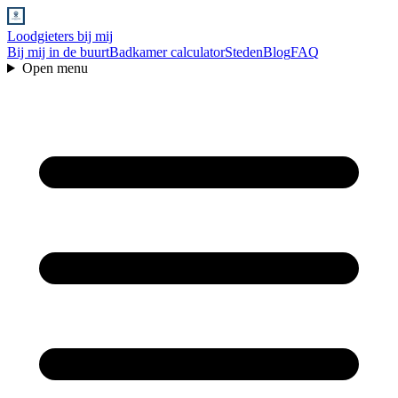
Loodgieters bij mij
Bij mij in de buurt
Badkamer calculator
Steden
Blog
FAQ
Open menu