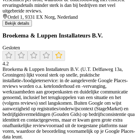
ervaringsdetails minder sterk is dan bij bedrijven met veel
uitgebreide reviews.
Ordel 1, 9331 EX Norg, Nederland
Bekijk details
Broekema & Luppen Installateurs B.V.
Gesloten
4.2
Broekema & Luppen Installateurs B.V. (U.T. Delfiaweg 13a,
Groningen) lijkt vooral sterk op snelle, praktische
installatie-/loodgieterservice: in de aangeleverde Google Places-
reviews worden o.a. ketelonderhoud en -vervanging,
werkzaamheden aan groepenkasten en duidelijke communicatie
genoemd, inclusief het terugkoppelen van een situatie en het
(volgens reviews) snel langskomen. Buiten Google om wijst
aanwezigheid op registraties/onderwijscontext (StageMarket) en
bedrijfgidsvermeldingen (Gouden Gids) op bedrijfsconsistentie qua
identiteit en contactgegevens, maar er kwam geen grote extra
onafhankelijke reviewvoorraad uit de toegestane platforms naar
voren, waardoor de beoordeling voornamelijk op je Google Places-
data leunt.