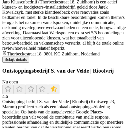
Jaro Klussenbedrijf (Thorbeckestraat 18, Zuidhorn) is een actief
klussen- en loodgieters-/installatiebedrijf, geleid door Jarek
Kowalczyk, met sterke klantfeedback over renovaties zoals
badkamer en toilet. In de beschikbare beoordelingen komen thema’s
terug als het nakomen van afspraken, duidelijke communicatie,
deskundig overleg over werkzaamheden en een nette, hoogwaardige
afwerking. Daarnaast laat Werkspot een extra set 5/5 beoordelingen
zien voor uiteenlopende klussen, wat het totaalbeeld van
betrouwbaarheid en vakmanschap versterkt, al blijft de totale online
reviewhoeveelheid relatief beperkt.
Thorbeckestraat 18, 9801 KC Zuidhorn, Nederland
Bekijk details
Ontstoppingsbedrijf S. van der Velde | Rioolvrij
Nu open
4.6
Ontstoppingsbedrijf S. van der Velde | Rioolvrij (Kruisweg 23,
Marum) profileert zich als een lokaal ontstoppings-/riolering
specialist. Op basis van de aangeleverde Google Places-
beoordelingen valt vooral de combinatie van snelle respons,
professionele afhandeling en duidelijke communicatie op: meerdere
klanten beschrijven dat de verstopping snel werd verholpen (soms