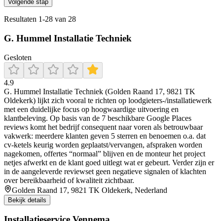
Volgende stap
Resultaten
1
-
28
van
28
G. Hummel Installatie Techniek
Gesloten
4.9
G. Hummel Installatie Techniek (Golden Raand 17, 9821 TK
Oldekerk) lijkt zich vooral te richten op loodgieters-/installatiewerk
met een duidelijke focus op hoogwaardige uitvoering en
klantbeleving. Op basis van de 7 beschikbare Google Places
reviews komt het bedrijf consequent naar voren als betrouwbaar
vakwerk: meerdere klanten geven 5 sterren en benoemen o.a. dat
cv-ketels keurig worden geplaatst/vervangen, afspraken worden
nagekomen, offertes “normaal” blijven en de monteur het project
netjes afwerkt en de klant goed uitlegt wat er gebeurt. Verder zijn er
in de aangeleverde reviewset geen negatieve signalen of klachten
over bereikbaarheid of kwaliteit zichtbaar.
Golden Raand 17, 9821 TK Oldekerk, Nederland
Bekijk details
Installatieservice Vennema