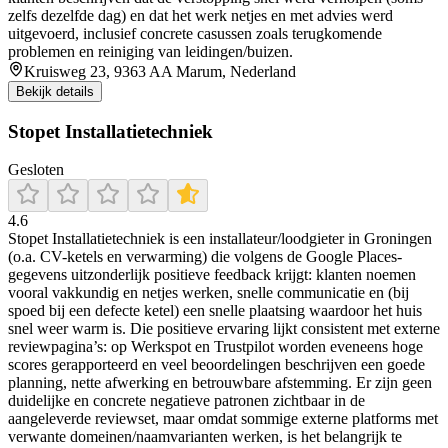
zelfs dezelfde dag) en dat het werk netjes en met advies werd
uitgevoerd, inclusief concrete casussen zoals terugkomende
problemen en reiniging van leidingen/buizen.
Kruisweg 23, 9363 AA Marum, Nederland
Bekijk details
Stopet Installatietechniek
Gesloten
4.6
Stopet Installatietechniek is een installateur/loodgieter in Groningen
(o.a. CV-ketels en verwarming) die volgens de Google Places-
gegevens uitzonderlijk positieve feedback krijgt: klanten noemen
vooral vakkundig en netjes werken, snelle communicatie en (bij
spoed bij een defecte ketel) een snelle plaatsing waardoor het huis
snel weer warm is. Die positieve ervaring lijkt consistent met externe
reviewpagina’s: op Werkspot en Trustpilot worden eveneens hoge
scores gerapporteerd en veel beoordelingen beschrijven een goede
planning, nette afwerking en betrouwbare afstemming. Er zijn geen
duidelijke en concrete negatieve patronen zichtbaar in de
aangeleverde reviewset, maar omdat sommige externe platforms met
verwante domeinen/naamvarianten werken, is het belangrijk te