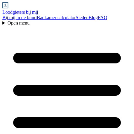
Loodgieters bij mij
Bij mij in de buurt
Badkamer calculator
Steden
Blog
FAQ
Open menu