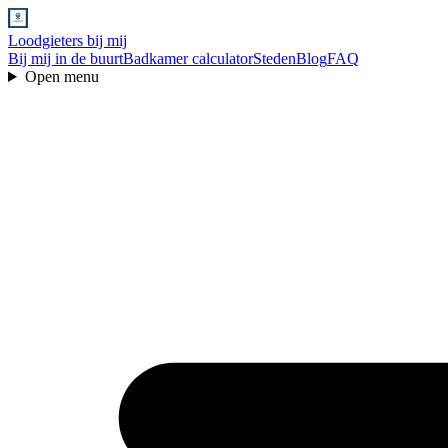
Loodgieters bij mij
Bij mij in de buurt
Badkamer calculator
Steden
Blog
FAQ
Open menu