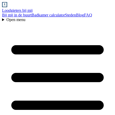
Loodgieters bij mij
Bij mij in de buurt
Badkamer calculator
Steden
Blog
FAQ
Open menu