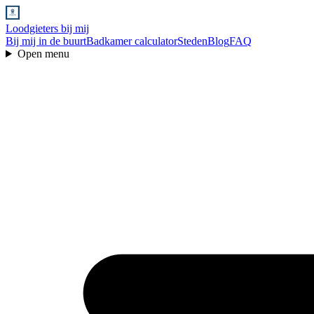
Loodgieters bij mij
Bij mij in de buurt
Badkamer calculator
Steden
Blog
FAQ
Open menu