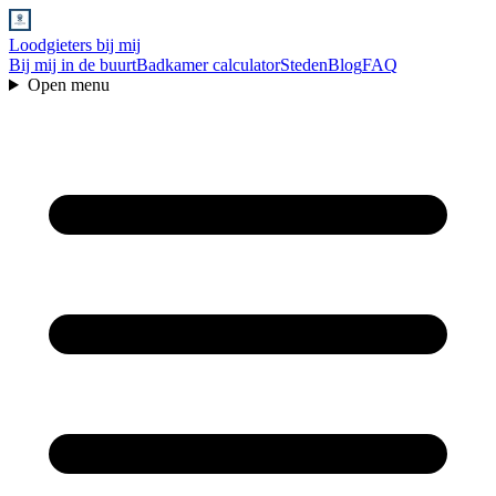
Loodgieters bij mij
Bij mij in de buurt
Badkamer calculator
Steden
Blog
FAQ
Open menu