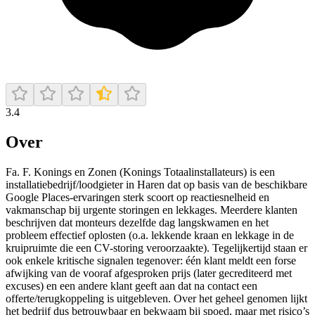
3.4
Over
Fa. F. Konings en Zonen (Konings Totaalinstallateurs) is een
installatiebedrijf/loodgieter in Haren dat op basis van de beschikbare
Google Places-ervaringen sterk scoort op reactiesnelheid en
vakmanschap bij urgente storingen en lekkages. Meerdere klanten
beschrijven dat monteurs dezelfde dag langskwamen en het
probleem effectief oplosten (o.a. lekkende kraan en lekkage in de
kruipruimte die een CV-storing veroorzaakte). Tegelijkertijd staan er
ook enkele kritische signalen tegenover: één klant meldt een forse
afwijking van de vooraf afgesproken prijs (later gecrediteerd met
excuses) en een andere klant geeft aan dat na contact een
offerte/terugkoppeling is uitgebleven. Over het geheel genomen lijkt
het bedrijf dus betrouwbaar en bekwaam bij spoed, maar met risico’s