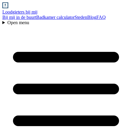
Loodgieters bij mij
Bij mij in de buurt
Badkamer calculator
Steden
Blog
FAQ
Open menu