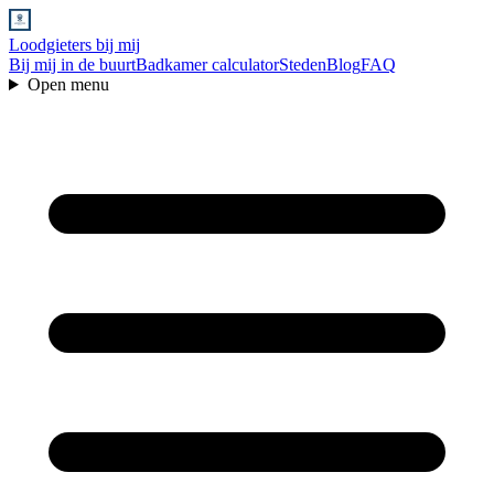
Loodgieters bij mij
Bij mij in de buurt
Badkamer calculator
Steden
Blog
FAQ
Open menu