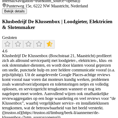
internalNavigation=true&utm_source=openai))
Punterweg 15e, 6222 NW Maastricht, Nederland
Bekijk details
Klusbedrijf De Klussenbox | Loodgieter, Elektricien
& Slotenmaker
Gesloten
4.6
Klusbedrijf De Klussenbox (Boschstraat 21, Maastricht) profileert
zich als allround servicepartij met loodgieter-, elektricien-, klus- en
ook slotenmaker-diensten, en wordt door klanten vooral geprezen
om snelle, punctuele hulp en zeer heldere communicatie vooraf (o.a.
prijs/tijdstip). Uit de aangeleverde Google Places-achtige reviews
komt vooral naar voren dat monteurs kundig werken, problemen
zoals waterafvoer/afpompen en toiletstoringen netjes en volledig
oplossen, en servicegericht terugkomen wanneer er nog iets
nagelopen moet worden. Aanvullend wijzen ook onafhankelijke
reviewaggregaties op een hoge waardering en veel reviews voor “de
Klussenbox”, waarbij vergelijkbare service- en installatieklussen
terugkomen, wat de betrouwbaarheid van het beeld versterkt.
([trustoo.nl](https://trustoo.nl/limburg/beek-li/aannemer/de-
klussenbox-/?utm_source=openai))