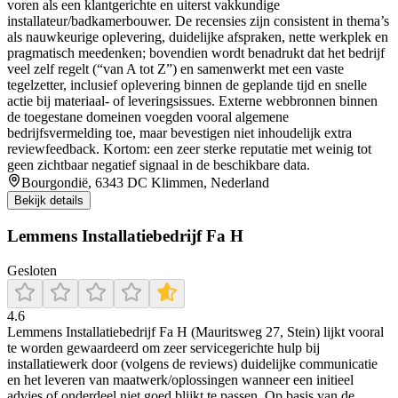
voren als een klantgerichte en uiterst vakkundige
installateur/badkamerbouwer. De recensies zijn consistent in thema’s
als nauwkeurige oplevering, duidelijke afspraken, nette werkplek en
pragmatisch meedenken; bovendien wordt benadrukt dat het bedrijf
veel zelf regelt (“van A tot Z”) en samenwerkt met een vaste
tegelzetter, inclusief oplevering binnen de geplande tijd en snelle
actie bij materiaal- of leveringsissues. Externe webbronnen binnen
de toegestane domeinen voegden vooral algemene
bedrijfsvermelding toe, maar bevestigen niet inhoudelijk extra
reviewfeedback. Kortom: een zeer sterke reputatie met weinig tot
geen zichtbaar negatief signaal in de beschikbare data.
Bourgondië, 6343 DC Klimmen, Nederland
Bekijk details
Lemmens Installatiebedrijf Fa H
Gesloten
4.6
Lemmens Installatiebedrijf Fa H (Mauritsweg 27, Stein) lijkt vooral
te worden gewaardeerd om zeer servicegerichte hulp bij
installatiewerk door (volgens de reviews) duidelijke communicatie
en het leveren van maatwerk/oplossingen wanneer een initieel
advies of onderdeel niet goed blijkt te passen. Op basis van de