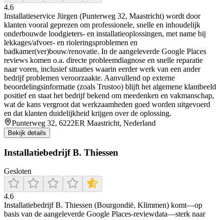
4.6
Installatieservice Jürgen (Punterweg 32, Maastricht) wordt door
klanten vooral geprezen om professionele, snelle en inhoudelijk
onderbouwde loodgieters- en installatieoplossingen, met name bij
lekkages/afvoer- en rioleringsproblemen en
badkamer(ver)bouw/renovatie. In de aangeleverde Google Places
reviews komen o.a. directe probleemdiagnose en snelle reparatie
naar voren, inclusief situaties waarin eerder werk van een ander
bedrijf problemen veroorzaakte. Aanvullend op externe
beoordelingsinformatie (zoals Trustoo) blijft het algemene klantbeeld
positief en staat het bedrijf bekend om meedenken en vakmanschap,
wat de kans vergroot dat werkzaamheden goed worden uitgevoerd
en dat klanten duidelijkheid krijgen over de oplossing.
Punterweg 32, 6222ER Maastricht, Nederland
Bekijk details
Installatiebedrijf B. Thiessen
Gesloten
4.6
Installatiebedrijf B. Thiessen (Bourgondië, Klimmen) komt—op
basis van de aangeleverde Google Places-reviewdata—sterk naar