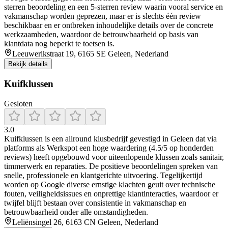
sterren beoordeling en een 5-sterren review waarin vooral service en
vakmanschap worden geprezen, maar er is slechts één review
beschikbaar en er ontbreken inhoudelijke details over de concrete
werkzaamheden, waardoor de betrouwbaarheid op basis van
klantdata nog beperkt te toetsen is.
Leeuwerikstraat 19, 6165 SE Geleen, Nederland
Bekijk details
Kuifklussen
Gesloten
3.0
Kuifklussen is een allround klusbedrijf gevestigd in Geleen dat via
platforms als Werkspot een hoge waardering (4.5/5 op honderden
reviews) heeft opgebouwd voor uiteenlopende klussen zoals sanitair,
timmerwerk en reparaties. De positieve beoordelingen spreken van
snelle, professionele en klantgerichte uitvoering. Tegelijkertijd
worden op Google diverse ernstige klachten geuit over technische
fouten, veiligheidsissues en onprettige klantinteracties, waardoor er
twijfel blijft bestaan over consistentie in vakmanschap en
betrouwbaarheid onder alle omstandigheden.
Leliënsingel 26, 6163 CN Geleen, Nederland