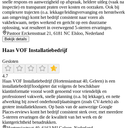
snelle respons en aanwezigheid op afspraak, heldere uitleg (vaak na
inspectie) en transparant praten over kosten en oorzaken. Ook bij
complexere trajecten (o.a. lekkage/leidingvervanging en herstelwerk
aan omgeving) komt het bedrijf consistent naar voren als
vakbekwaam, netjes werkend en gericht op een duurzame
oplossing, wat resulteert in overwegend 5-sterren ervaringen.
Pastoor Erckensstraat 21, 6181 NC Elsloo, Nederland
Bekijk details
Haas VOF Installatiebedrijf
Gesloten
4.7
Haas VOF Installatiebedrijf (Hortensiastraat 40, Geleen) is een
installatiebedrijf/loodgieter dat volgens de beschikbare
klantinformatie vooral wordt genoemd voor vriendelijk en
professioneel vakwerk, snelle planning (o.a. bij lekkage), en nette
afwerking bij zowel onderhoud/plaatsingen (zoals CV-ketels) als
grotere installatieklussen. Op basis van de aanwezige Google
Places-reviews komt het bedrijf consistent sterk over, met meerdere
5-sterren ervaringen die de kwaliteit van het werk en de
klantgerichtheid benadrukken.
Hortensiastraat 40, 6163 MJ Geleen, Nederland