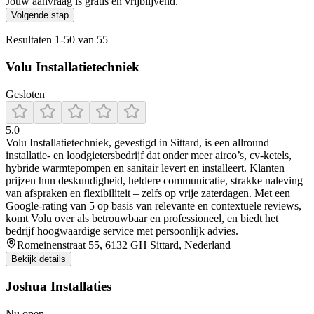
Jouw aanvraag is gratis en vrijblijvend.
Volgende stap
Resultaten
1
-
50
van
55
Volu Installatietechniek
Gesloten
5.0
Volu Installatietechniek, gevestigd in Sittard, is een allround
installatie- en loodgietersbedrijf dat onder meer airco’s, cv-ketels,
hybride warmtepompen en sanitair levert en installeert. Klanten
prijzen hun deskundigheid, heldere communicatie, strakke naleving
van afspraken en flexibiliteit – zelfs op vrije zaterdagen. Met een
Google-rating van 5 op basis van relevante en contextuele reviews,
komt Volu over als betrouwbaar en professioneel, en biedt het
bedrijf hoogwaardige service met persoonlijk advies.
Romeinenstraat 55, 6132 GH Sittard, Nederland
Bekijk details
Joshua Installaties
Nu open