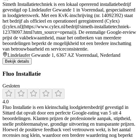
Simeth Installatietechniek is een lokaal opererend installatiebedrijf
gevestigd op Lindelaufer Gewande 1 in Voerendaal, gespecialiseerd
in loodgieterswerk. Met een KvK-inschrijving (nr. 14092392) staat
het bedrijf als officieel en operationeel geregistreerd (Cylex)
([cylex.nl](https://www.cylex.nl/bedrijf/simeth-installatietechniek-
12378097.html?utm_source=openai)). De eenmalige Google-review
prijst de vakbekwaamheid, maar het ontbreken van meerdere
beoordelingen beperkt de mogelijkheid tot een bredere inschatting
van betrouwbaarheid en serviceconsistentie.
Lindelaufer Gewande 1, 6367 AZ Voerendaal, Nederland
Bekijk details
Fluo Installatie
Gesloten
4.0
Fluo Installatie is een kleinschalig loodgietersbedrijf gevestigd in
Sittard dat opvalt door een perfecte Google-rating van 5 uit 4
beoordelingen. Klanten prijzen de professionele aanpak, stiptheid,
snelle probleemanalyse, grondige uitvoering en transparante prijzen.
Hoewel de positieve feedback veel vertrouwen wekt, is het aantal
recensies nog klein, waardoor een bredere waardering nog beperkt