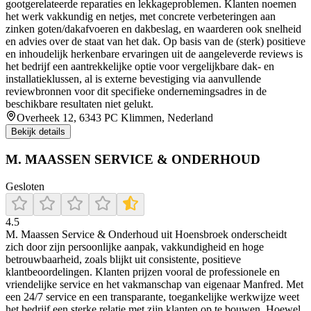
gootgerelateerde reparaties en lekkageproblemen. Klanten noemen
het werk vakkundig en netjes, met concrete verbeteringen aan
zinken goten/dakafvoeren en dakbeslag, en waarderen ook snelheid
en advies over de staat van het dak. Op basis van de (sterk) positieve
en inhoudelijk herkenbare ervaringen uit de aangeleverde reviews is
het bedrijf een aantrekkelijke optie voor vergelijkbare dak- en
installatieklussen, al is externe bevestiging via aanvullende
reviewbronnen voor dit specifieke ondernemingsadres in de
beschikbare resultaten niet gelukt.
Overheek 12, 6343 PC Klimmen, Nederland
Bekijk details
M. MAASSEN SERVICE & ONDERHOUD
Gesloten
4.5
M. Maassen Service & Onderhoud uit Hoensbroek onderscheidt
zich door zijn persoonlijke aanpak, vakkundigheid en hoge
betrouwbaarheid, zoals blijkt uit consistente, positieve
klantbeoordelingen. Klanten prijzen vooral de professionele en
vriendelijke service en het vakmanschap van eigenaar Manfred. Met
een 24/7 service en een transparante, toegankelijke werkwijze weet
het bedrijf een sterke relatie met zijn klanten op te bouwen. Hoewel