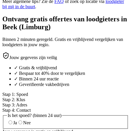
Meer algemene tips? Zie de
FAQ
of zoek op locatie via
loodgieter
bij mij in de buurt
.
Ontvang gratis offertes van loodgieters in
Beek (Limburg)
Binnen 2 minuten geregeld. Gratis en vrijblijvend vergelijken van
loodgieters in jouw regio.
Jouw gegevens zijn veilig
✓ Gratis & vrijblijvend
✓ Bespaar tot 40% door te vergelijken
✓ Binnen 24 uur reactie
✓ Geverifieerde vakbedrijven
Stap
1
:
Spoed
Stap
2
:
Klus
Stap
3
:
Adres
Stap
4
:
Contact
Is het spoed? (binnen 24 uur)
Ja
Nee