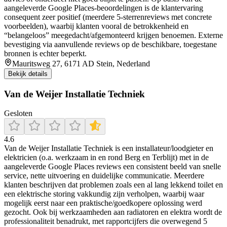
aangeleverde Google Places-beoordelingen is de klantervaring
consequent zeer positief (meerdere 5-sterrenreviews met concrete
voorbeelden), waarbij klanten vooral de betrokkenheid en
“belangeloos” meegedacht/afgemonteerd krijgen benoemen. Externe
bevestiging via aanvullende reviews op de beschikbare, toegestane
bronnen is echter beperkt.
Mauritsweg 27, 6171 AD Stein, Nederland
Bekijk details
Van de Weijer Installatie Techniek
Gesloten
4.6
Van de Weijer Installatie Techniek is een installateur/loodgieter en
elektricien (o.a. werkzaam in en rond Berg en Terblijt) met in de
aangeleverde Google Places reviews een consistent beeld van snelle
service, nette uitvoering en duidelijke communicatie. Meerdere
klanten beschrijven dat problemen zoals een al lang lekkend toilet en
een elektrische storing vakkundig zijn verholpen, waarbij waar
mogelijk eerst naar een praktische/goedkopere oplossing werd
gezocht. Ook bij werkzaamheden aan radiatoren en elektra wordt de
professionaliteit benadrukt, met rapportcijfers die overwegend 5