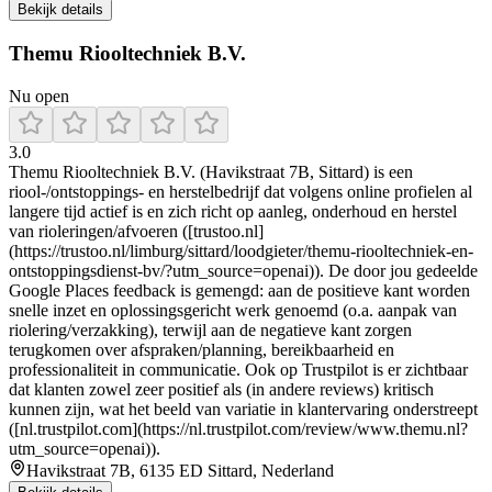
Bekijk details
Themu Riooltechniek B.V.
Nu open
3.0
Themu Riooltechniek B.V. (Havikstraat 7B, Sittard) is een
riool-/ontstoppings- en herstelbedrijf dat volgens online profielen al
langere tijd actief is en zich richt op aanleg, onderhoud en herstel
van rioleringen/afvoeren ([trustoo.nl]
(https://trustoo.nl/limburg/sittard/loodgieter/themu-riooltechniek-en-
ontstoppingsdienst-bv/?utm_source=openai)). De door jou gedeelde
Google Places feedback is gemengd: aan de positieve kant worden
snelle inzet en oplossingsgericht werk genoemd (o.a. aanpak van
riolering/verzakking), terwijl aan de negatieve kant zorgen
terugkomen over afspraken/planning, bereikbaarheid en
professionaliteit in communicatie. Ook op Trustpilot is er zichtbaar
dat klanten zowel zeer positief als (in andere reviews) kritisch
kunnen zijn, wat het beeld van variatie in klantervaring onderstreept
([nl.trustpilot.com](https://nl.trustpilot.com/review/www.themu.nl?
utm_source=openai)).
Havikstraat 7B, 6135 ED Sittard, Nederland