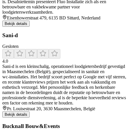
is. Desalniettemin presenteert Fluo Installatie zich als een
betrouwbare en vakbekwame partner voor
loodgieterswerkzaamheden.
Eisenhowerstraat 479, 6135 BD Sittard, Nederland
Bekijk details
Sani-d
Gesloten
4.0
Sani‑d is een kleinschalig, operationeel loodgietersbedrijf gevestigd
in Maasmechelen (België), gespecialiseerd in sanitair en
wc‑installaties. Het bedrijf scoort perfect op Google met vijf sterren,
en recente klantreviews prijzen het werk aan als vakkundig en
esthetisch verzorgd. Met persoonlijke feedback en herkenbare
namen in de beoordelingen duidt de reputatie op betrouwbare en
professionele dienstverlening, al is de beperkte hoeveelheid reviews
een factor om rekening mee te houden.
Pr. Louisestraat 20, 3630 Maasmechelen, België
Bekijk details
Bucknall Bouw&Events