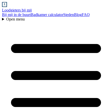
Loodgieters bij mij
Bij mij in de buurt
Badkamer calculator
Steden
Blog
FAQ
Open menu