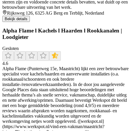
sterren zijn en voldoende concrete details bevatten, wat duidt op een
betrouwbare uitvoering van het werk.
Rijksweg 126, 6325 AG Berg en Terblijt, Nederland
Bekijk details
Alpha Flame l Kachels l Haarden l Rookkanalen |
Loodgieter
Gesloten
4.6
Alpha Flame (Punterweg 15e, Maastricht) lijkt een zeer betrouwbare
specialist voor kachels/haarden en aanverwante installaties (o.a.
rookkanaal/schoorsteen en ook bredere
installatie-/renovatiewerkzaamheden). In de door jou aangeleverde
Google Places data staan uitsluitend hoge beoordelingen met
herhaalde thema’s als snelle service, vakmanschap, duidelijke uitleg
en nette afwerking/oprimen. Daarnaast bevestigt Werkspot dit beeld
met een hoge gemiddelde beoordeling (rond 4,9/5) en meerdere
reviews waarin afspraken worden nagekomen, rookkanaal- en
kachelinstallaties vakkundig worden uitgevoerd en de
werkomgeving netjes wordt opgeleverd. ([werkspot.nl]
(https://www.werkspot.nl/vind-een-vakman/maastricht?