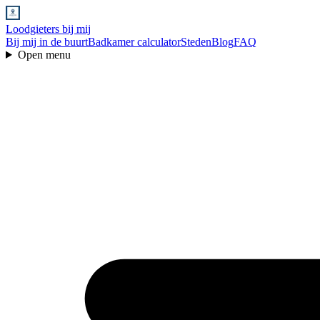
Loodgieters bij mij
Bij mij in de buurt
Badkamer calculator
Steden
Blog
FAQ
Open menu