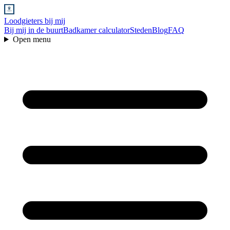
Loodgieters bij mij
Bij mij in de buurt
Badkamer calculator
Steden
Blog
FAQ
Open menu