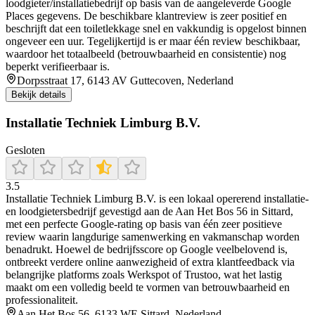
loodgieter/installatiebedrijf op basis van de aangeleverde Google
Places gegevens. De beschikbare klantreview is zeer positief en
beschrijft dat een toiletlekkage snel en vakkundig is opgelost binnen
ongeveer een uur. Tegelijkertijd is er maar één review beschikbaar,
waardoor het totaalbeeld (betrouwbaarheid en consistentie) nog
beperkt verifieerbaar is.
Dorpsstraat 17, 6143 AV Guttecoven, Nederland
Bekijk details
Installatie Techniek Limburg B.V.
Gesloten
3.5
Installatie Techniek Limburg B.V. is een lokaal opererend installatie-
en loodgietersbedrijf gevestigd aan de Aan Het Bos 56 in Sittard,
met een perfecte Google-rating op basis van één zeer positieve
review waarin langdurige samenwerking en vakmanschap worden
benadrukt. Hoewel de bedrijfsscore op Google veelbelovend is,
ontbreekt verdere online aanwezigheid of extra klantfeedback via
belangrijke platforms zoals Werkspot of Trustoo, wat het lastig
maakt om een volledig beeld te vormen van betrouwbaarheid en
professionaliteit.
Aan Het Bos 56, 6133 WE Sittard, Nederland