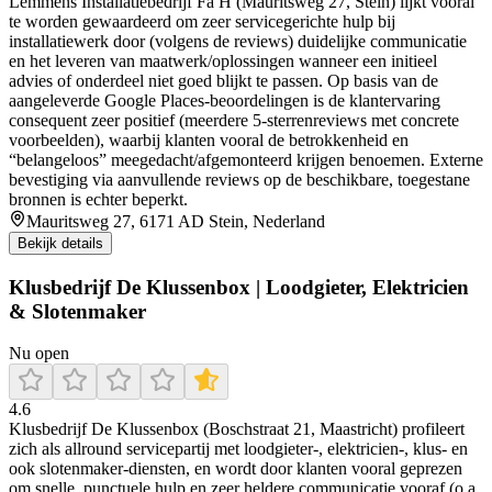
Lemmens Installatiebedrijf Fa H (Mauritsweg 27, Stein) lijkt vooral
te worden gewaardeerd om zeer servicegerichte hulp bij
installatiewerk door (volgens de reviews) duidelijke communicatie
en het leveren van maatwerk/oplossingen wanneer een initieel
advies of onderdeel niet goed blijkt te passen. Op basis van de
aangeleverde Google Places-beoordelingen is de klantervaring
consequent zeer positief (meerdere 5-sterrenreviews met concrete
voorbeelden), waarbij klanten vooral de betrokkenheid en
“belangeloos” meegedacht/afgemonteerd krijgen benoemen. Externe
bevestiging via aanvullende reviews op de beschikbare, toegestane
bronnen is echter beperkt.
Mauritsweg 27, 6171 AD Stein, Nederland
Bekijk details
Klusbedrijf De Klussenbox | Loodgieter, Elektricien
& Slotenmaker
Nu open
4.6
Klusbedrijf De Klussenbox (Boschstraat 21, Maastricht) profileert
zich als allround servicepartij met loodgieter-, elektricien-, klus- en
ook slotenmaker-diensten, en wordt door klanten vooral geprezen
om snelle, punctuele hulp en zeer heldere communicatie vooraf (o.a.