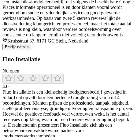
een installatie-/loodgietersbedrijf dat volgens de beschikbare Google
Places informatie operationeel is en door klanten vooral wordt
geroemd om snelle en vriendelijke service en goed geleverde
werkzaamheden. Op basis van twee 5-sterren reviews lijkt de
dienstverlening klantgericht en professioneel, maar het totale aantal
reviews is nog klein, waardoor verdere oordeelsvorming over
consistentie op langere termijn niet volledig te onderbouwen is.
Kruisstraat 37, 6171 GC Stein, Nederland
Bekijk details
Fluo Installatie
Nu open
4.0
Fluo Installatie is een kleinschalig loodgietersbedrijf gevestigd in
Sittard dat opvalt door een perfecte Google-rating van 5 uit 4
beoordelingen. Klanten prijzen de professionele aanpak, stiptheid,
snelle probleemanalyse, grondige uitvoering en transparante prijzen.
Hoewel de positieve feedback veel vertrouwen wekt, is het aantal
recensies nog klein, waardoor een bredere waardering nog beperkt
is. Desalniettemin presenteert Fluo Installatie zich als een
betrouwbare en vakbekwame partner voor
loodgieterswerkzaamheden.