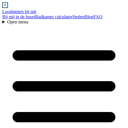
Loodgieters bij mij
Bij mij in de buurt
Badkamer calculator
Steden
Blog
FAQ
Open menu