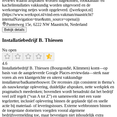
reviews waarin afspraken worden nagekomen, rookkanaal- en
kachelinstallaties vakkundig worden uitgevoerd en de
werkomgeving netjes wordt opgeleverd. ([werkspot.nl]
(https://www.werkspot.nl/vind-een-vakman/maastricht?
internalNavigation=true&utm_source=openai))
Punterweg 15e, 6222 NW Maastricht, Nederland
Bekijk details
Installatiebedrijf B. Thiessen
Nu open
4.6
Installatiebedrijf B. Thiessen (Bourgondië, Klimmen) komt—op
basis van de aangeleverde Google Places-reviewdata—sterk naar
voren als een klantgerichte en uiterst vakkundige
installateur/badkamerbouwer. De recensies zijn consistent in thema’s
als nauwkeurige oplevering, duidelijke afspraken, nette werkplek en
pragmatisch meedenken; bovendien wordt benadrukt dat het bedrijf
veel zelf regelt (“van A tot Z”) en samenwerkt met een vaste
tegelzetter, inclusief oplevering binnen de geplande tijd en snelle
actie bij materiaal- of leveringsissues. Externe webbronnen binnen
de toegestane domeinen voegden vooral algemene
bedrijfsvermelding toe, maar bevestigen niet inhoudelijk extra