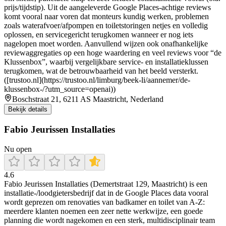
prijs/tijdstip). Uit de aangeleverde Google Places-achtige reviews
komt vooral naar voren dat monteurs kundig werken, problemen
zoals waterafvoer/afpompen en toiletstoringen netjes en volledig
oplossen, en servicegericht terugkomen wanneer er nog iets
nagelopen moet worden. Aanvullend wijzen ook onafhankelijke
reviewaggregaties op een hoge waardering en veel reviews voor “de
Klussenbox”, waarbij vergelijkbare service- en installatieklussen
terugkomen, wat de betrouwbaarheid van het beeld versterkt.
([trustoo.nl](https://trustoo.nl/limburg/beek-li/aannemer/de-
klussenbox-/?utm_source=openai))
Boschstraat 21, 6211 AS Maastricht, Nederland
Bekijk details
Fabio Jeurissen Installaties
Nu open
4.6
Fabio Jeurissen Installaties (Demertstraat 129, Maastricht) is een
installatie-/loodgietersbedrijf dat in de Google Places data vooral
wordt geprezen om renovaties van badkamer en toilet van A-Z:
meerdere klanten noemen een zeer nette werkwijze, een goede
planning die wordt nagekomen en een sterk, multidisciplinair team