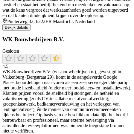
positief en staat het bedrijf bekend om meedenken en vakmanschap,
wat de kans vergroot dat werkzaamheden goed worden uitgevoerd
en dat klanten duidelijkheid krijgen over de oplossing.
Punterweg 32, 6222ER Maastricht, Nederland
Bekijk details
WK-Bouwbedrijven B.V.
Gesloten
4.5
WK-Bouwbedrijven B.V. (wk-bouwbedrijven.nl), gevestigd in
Valkenburg (Bergstraat 29), komt in de aangeleverde Google
Places-beoordelingen naar voren als een zeer servicegerichte partij
met brede inzetbaarheid (onder meer loodgieters- en installatiewerk).
Klanten prijzen vooral de snelheid bij storingen, de netheid en
vakuitvoering (zoals CV-installatie met afvoerafwerking,
groepenkastwerk, badkamervernieuwing en het verleggen van
leidingen/afvoer), én de manier van communiceren/meedenken
tijdens het traject. Op basis van de beschikbare data lijkt het bedrijf
betrouwbaar en professioneel, maar externe bevestiging via
aanvullende reviewplatformen was binnen de toegestane bronnen
niet te verifiëren.