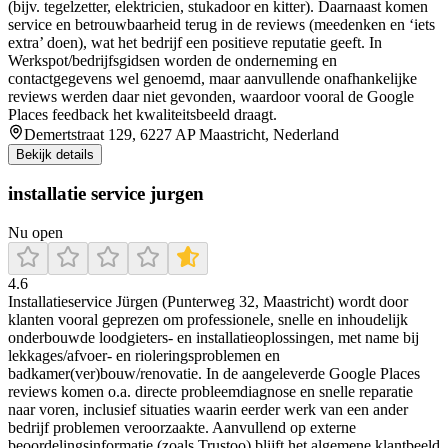
(bijv. tegelzetter, elektricien, stukadoor en kitter). Daarnaast komen
service en betrouwbaarheid terug in de reviews (meedenken en ‘iets
extra’ doen), wat het bedrijf een positieve reputatie geeft. In
Werkspot/bedrijfsgidsen worden de onderneming en
contactgegevens wel genoemd, maar aanvullende onafhankelijke
reviews werden daar niet gevonden, waardoor vooral de Google
Places feedback het kwaliteitsbeeld draagt.
Demertstraat 129, 6227 AP Maastricht, Nederland
Bekijk details
installatie service jurgen
Nu open
4.6
Installatieservice Jürgen (Punterweg 32, Maastricht) wordt door
klanten vooral geprezen om professionele, snelle en inhoudelijk
onderbouwde loodgieters- en installatieoplossingen, met name bij
lekkages/afvoer- en rioleringsproblemen en
badkamer(ver)bouw/renovatie. In de aangeleverde Google Places
reviews komen o.a. directe probleemdiagnose en snelle reparatie
naar voren, inclusief situaties waarin eerder werk van een ander
bedrijf problemen veroorzaakte. Aanvullend op externe
beoordelingsinformatie (zoals Trustoo) blijft het algemene klantbeeld