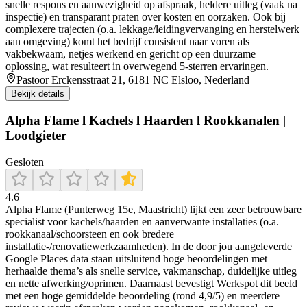
snelle respons en aanwezigheid op afspraak, heldere uitleg (vaak na
inspectie) en transparant praten over kosten en oorzaken. Ook bij
complexere trajecten (o.a. lekkage/leidingvervanging en herstelwerk
aan omgeving) komt het bedrijf consistent naar voren als
vakbekwaam, netjes werkend en gericht op een duurzame
oplossing, wat resulteert in overwegend 5-sterren ervaringen.
Pastoor Erckensstraat 21, 6181 NC Elsloo, Nederland
Bekijk details
Alpha Flame l Kachels l Haarden l Rookkanalen |
Loodgieter
Gesloten
4.6
Alpha Flame (Punterweg 15e, Maastricht) lijkt een zeer betrouwbare
specialist voor kachels/haarden en aanverwante installaties (o.a.
rookkanaal/schoorsteen en ook bredere
installatie-/renovatiewerkzaamheden). In de door jou aangeleverde
Google Places data staan uitsluitend hoge beoordelingen met
herhaalde thema’s als snelle service, vakmanschap, duidelijke uitleg
en nette afwerking/oprimen. Daarnaast bevestigt Werkspot dit beeld
met een hoge gemiddelde beoordeling (rond 4,9/5) en meerdere