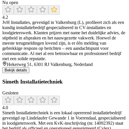
Nu open
4.2
JvH Installaties, gevestigd in Valkenburg (L), profileert zich als een
kundig installatiebedrijf gespecialiseerd in CV-installaties en
loodgieterswerk. Klanten prijzen met name het duidelijke advies, de
stiptheid in afspraken en het nauwgezette vakwerk. Hoewel de
meeste terugmeldingen lovend zijn, is er één melding van
gebrekkige respons op berichten – een aandachtspunt voor
communicatie. Al met al een betrouwbaar en professioneel bedrijf
met een solide reputatie.
Hekerweg 51, 6301 RJ Valkenburg, Nederland
Bekijk details
Simeth Installatietechniek
Gesloten
4.0
Simeth Installatietechniek is een lokaal opererend installatiebedrijf
gevestigd op Lindelaufer Gewande 1 in Voerendaal, gespecialiseerd
in loodgieterswerk. Met een KvK-inschrijving (nr. 14092392) staat
het bedrijf als officieel en operationeel geregistreerd (Cylex)