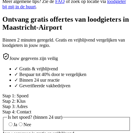
Meer algemene tips? Zie de
FAQ
of zoek op locatie via
loodgieter
bij mij in de buurt
.
Ontvang gratis offertes van loodgieters in
Maastricht-Airport
Binnen 2 minuten geregeld. Gratis en vrijblijvend vergelijken van
loodgieters in jouw regio.
Jouw gegevens zijn veilig
✓ Gratis & vrijblijvend
✓ Bespaar tot 40% door te vergelijken
✓ Binnen 24 uur reactie
✓ Geverifieerde vakbedrijven
Stap
1
:
Spoed
Stap
2
:
Klus
Stap
3
:
Adres
Stap
4
:
Contact
Is het spoed? (binnen 24 uur)
Ja
Nee