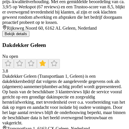
prijs–kwaliteitverhouding. Met een gemiddelde beoordeling van ca.
3,9/5 op Werkspot (67 reviews) en een Trustoo-score van 8,5, blijkt
er overwegend tevredenheid bij klanten, al zijn er ook klachten
geweest rondom afwerking en afspraken die het bedrijf doorgaans
proactief probeert op te lossen.
Rijksweg Noord 60, 6162 AL Geleen, Nederland
Bekijk details
Dakdekker Geleen
Nu open
3.8
Dakdekker Geleen (Transportlaan 1, Geleen) is een
dakdekkersbedrijf dat volgens de aangeleverde gegevens ook als
(algemeen) aannemer/plumber-achtig profiel wordt gepresenteerd.
Op basis van de beschikbare 3 klantreviews lijkt de service vooral
gericht op een grondige dakinspectie en zorgvuldig
herstel/afwerking, met tevredenheid over o.a. voorbereiding van het
dak op regen en aandacht voor isolatie bij oudere woningen. Door
het lage aantal reviews blijft de onderbouwing beperkt, maar binnen
de beschikbare data is het beeld overwegend betrouwbaar en
vakgericht.
Transportlaan 1, 6163 CX Geleen, Nederland