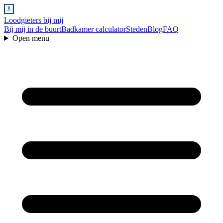
Loodgieters bij mij
Bij mij in de buurt
Badkamer calculator
Steden
Blog
FAQ
Open menu