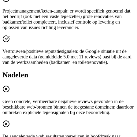
Projectmanagement/keten-aanpak: er wordt specifiek genoemd dat
het bedrijf (ook met een vaste tegelzetter) grote renovaties van
badkamer/toilet completeert, inclusief controle op levering en
oplossen van issues richting leverancier.
Vertrouwen/positieve reputatiesignalen: de Google-situatie uit de
aangeleverde data (gemiddelde 5.0 met 11 reviews) past bij de aard
van de werkzaamheden (badkamer- en toiletrenovatie).
Nadelen
Geen concrete, verifieerbare negatieve reviews gevonden in de
beschikbare web-bronnen binnen de toegestane domeinen; daardoor
ontbreken expliciete tegensignalen bij deze beoordeling.
De aangeleverde web-resultaten verwijzen in hoofdzaak naar