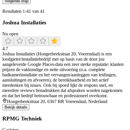
Volgende stap
Resultaten
1
-
41
van
41
Joshua Installaties
Nu open
4.7
Joshua Installaties (Hongerbeekstraat 20, Voerendaal) is een
loodgieter/installatiebedrijf met op basis van de door jou
aangeleverde Google Places-data een zeer sterke reputatie: klanten
prijzen de vakkundige en nette uitvoering (o.a. complete
badkamerinstallatie en het vervangen/aanleggen van leidingen,
aansluitingen en afvoeren), de bereikbaarheid en het actief
meedenken bij issues. Ook bij spoed lijkt de respons snel, en
meerdere reviews benadrukken dat afspraken worden nagekomen
en dat het bedrijf betrouwbaar en professioneel overkomt.
Hongerbeekstraat 20, 6367 BR Voerendaal, Nederland
Bekijk details
RPMG Techniek
Gesloten