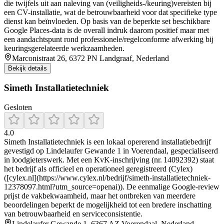
die twijfels uit aan naleving van (veiligheids-/keuring)vereisten bij
een CV-installatie, wat de betrouwbaarheid voor dat specifieke type
dienst kan beïnvloeden. Op basis van de beperkte set beschikbare
Google Places-data is de overall indruk daarom positief maar met
een aandachtspunt rond professionele/regelconforme afwerking bij
keuringsgerelateerde werkzaamheden.
Marconistraat 26, 6372 PN Landgraaf, Nederland
Bekijk details
Simeth Installatietechniek
Gesloten
4.0
Simeth Installatietechniek is een lokaal opererend installatiebedrijf
gevestigd op Lindelaufer Gewande 1 in Voerendaal, gespecialiseerd
in loodgieterswerk. Met een KvK-inschrijving (nr. 14092392) staat
het bedrijf als officieel en operationeel geregistreerd (Cylex)
([cylex.nl](https://www.cylex.nl/bedrijf/simeth-installatietechniek-
12378097.html?utm_source=openai)). De eenmalige Google-review
prijst de vakbekwaamheid, maar het ontbreken van meerdere
beoordelingen beperkt de mogelijkheid tot een bredere inschatting
van betrouwbaarheid en serviceconsistentie.
Lindelaufer Gewande 1, 6367 AZ Voerendaal, Nederland