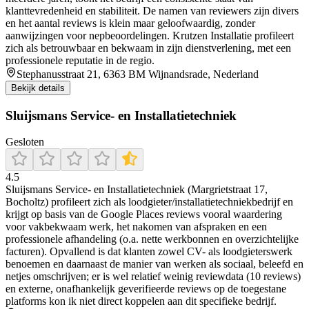
klanttevredenheid en stabiliteit. De namen van reviewers zijn divers
en het aantal reviews is klein maar geloofwaardig, zonder
aanwijzingen voor nepbeoordelingen. Krutzen Installatie profileert
zich als betrouwbaar en bekwaam in zijn dienstverlening, met een
professionele reputatie in de regio.
Stephanusstraat 21, 6363 BM Wijnandsrade, Nederland
Bekijk details
Sluijsmans Service- en Installatietechniek
Gesloten
4.5
Sluijsmans Service- en Installatietechniek (Margrietstraat 17,
Bocholtz) profileert zich als loodgieter/installatietechniekbedrijf en
krijgt op basis van de Google Places reviews vooral waardering
voor vakbekwaam werk, het nakomen van afspraken en een
professionele afhandeling (o.a. nette werkbonnen en overzichtelijke
facturen). Opvallend is dat klanten zowel CV- als loodgieterswerk
benoemen en daarnaast de manier van werken als sociaal, beleefd en
netjes omschrijven; er is wel relatief weinig reviewdata (10 reviews)
en externe, onafhankelijk geverifieerde reviews op de toegestane
platforms kon ik niet direct koppelen aan dit specifieke bedrijf.