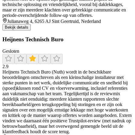
technische oplossing en vriendelijkheid, vooral bij daklekkages,
maar er zijn meerdere klachten over gebrekkige communicatie en
periode-overschrijdende follow-up van offertes.
Julianaweg 4, 6265 AJ Sint Geertruid, Nederland
Bekijk details
Heijnens Technisch Buro
Gesloten
2.9
Heijnens Technisch Buro (Nuth) wordt in de beschikbare
beoordelingen omschreven als een kleinschalige installateur met
sterke punten in net werk, duidelijke communicatie en snelheid bij
(spoed)klussen rond CV en vloerverwarming, inclusief referenties
aan vakmanschap van het team. Tegelijkertijd is de reviewmix
duidelijk niet eenduidig: meerdere klanten rapporteren slechte
bereikbaarheid/geen terugkoppeling bij storingen en er zijn ook
signalen over een mogelijk ernstige lekkage met hoge waterkosten
en kritiek op de manier waarop offertes worden aangeboden. Extern
vinden we daarnaast één positieve Trustpilot-review (met nadruk op
betrouwbaarheid), maar het overwegend gemengde beeld uit de
klantfeedback houdt de score terug.