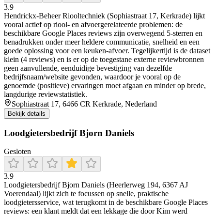
3.9
Hendrickx-Beheer Riooltechniek (Sophiastraat 17, Kerkrade) lijkt
vooral actief op riool- en afvoergerelateerde problemen: de
beschikbare Google Places reviews zijn overwegend 5-sterren en
benadrukken onder meer heldere communicatie, snelheid en een
goede oplossing voor een keuken-afvoer. Tegelijkertijd is de dataset
klein (4 reviews) en is er op de toegestane externe reviewbronnen
geen aanvullende, eenduidige bevestiging van dezelfde
bedrijfsnaam/website gevonden, waardoor je vooral op de
genoemde (positieve) ervaringen moet afgaan en minder op brede,
langdurige reviewstatistiek.
Sophiastraat 17, 6466 CR Kerkrade, Nederland
Bekijk details
Loodgietersbedrijf Bjorn Daniels
Gesloten
3.9
Loodgietersbedrijf Bjorn Daniels (Heerlerweg 194, 6367 AJ
Voerendaal) lijkt zich te focussen op snelle, praktische
loodgietersservice, wat terugkomt in de beschikbare Google Places
reviews: een klant meldt dat een lekkage die door Kim werd