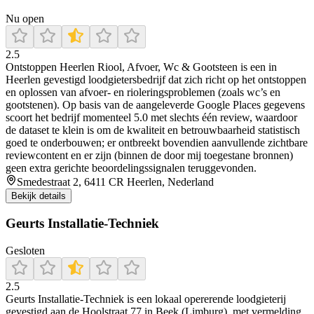
Nu open
2.5
Ontstoppen Heerlen Riool, Afvoer, Wc & Gootsteen is een in
Heerlen gevestigd loodgietersbedrijf dat zich richt op het ontstoppen
en oplossen van afvoer- en rioleringsproblemen (zoals wc’s en
gootstenen). Op basis van de aangeleverde Google Places gegevens
scoort het bedrijf momenteel 5.0 met slechts één review, waardoor
de dataset te klein is om de kwaliteit en betrouwbaarheid statistisch
goed te onderbouwen; er ontbreekt bovendien aanvullende zichtbare
reviewcontent en er zijn (binnen de door mij toegestane bronnen)
geen extra gerichte beoordelingssignalen teruggevonden.
Smedestraat 2, 6411 CR Heerlen, Nederland
Bekijk details
Geurts Installatie-Techniek
Gesloten
2.5
Geurts Installatie‑Techniek is een lokaal opererende loodgieterij
gevestigd aan de Hoolstraat 77 in Beek (Limburg), met vermelding