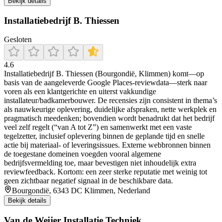
Bekijk details
Installatiebedrijf B. Thiessen
Gesloten
4.6
Installatiebedrijf B. Thiessen (Bourgondië, Klimmen) komt—op
basis van de aangeleverde Google Places-reviewdata—sterk naar
voren als een klantgerichte en uiterst vakkundige
installateur/badkamerbouwer. De recensies zijn consistent in thema’s
als nauwkeurige oplevering, duidelijke afspraken, nette werkplek en
pragmatisch meedenken; bovendien wordt benadrukt dat het bedrijf
veel zelf regelt (“van A tot Z”) en samenwerkt met een vaste
tegelzetter, inclusief oplevering binnen de geplande tijd en snelle
actie bij materiaal- of leveringsissues. Externe webbronnen binnen
de toegestane domeinen voegden vooral algemene
bedrijfsvermelding toe, maar bevestigen niet inhoudelijk extra
reviewfeedback. Kortom: een zeer sterke reputatie met weinig tot
geen zichtbaar negatief signaal in de beschikbare data.
Bourgondië, 6343 DC Klimmen, Nederland
Bekijk details
Van de Weijer Installatie Techniek