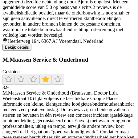
opgemerkt dezelfde ochtend nog door Bjorn is opgelost. Met een
gemiddelde score van 5.0 op basis van slechts 2 reviews is de
kwaliteitsindicatie positief, maar de onderbouwing is nog smal; er
zijn geen aanvullende, direct te verifiëren klantbeoordelingen
gevonden in andere bronnen binnen de toegestane domeinen,
waardoor de totale betrouwbaarheid richting 5 sterren nog niet
volledig kan worden bevestigd.
Heerlerweg 194, 6367 AJ Voerendaal, Nederland
Bekijk details
M.Maassen Service & Onderhoud
Gesloten
3.9
M.Maassen Service & Onderhoud (Brunssum, Doctor L.th.
Wietenstraat 10) lijkt volgens de beschikbare Google Places-
informatie een kleine, klantgerichte loodgieter/onderhoudsaanbieder
met een zeer positieve inslag. De reviews zijn in beide gevallen 5
sterren en bevatten in één review een concreet incident (gaslekkage
in binnenleiding, geconstateerd door Enexis) met waardering voor
professionaliteit, uitleg en tempo, terwijl de andere review kort
aangeeft dat het gaat om “goed vakkundig werk”. Omdat er maar
twee reviews beschikbaar zijn en externe vindbaarheid per bron kan