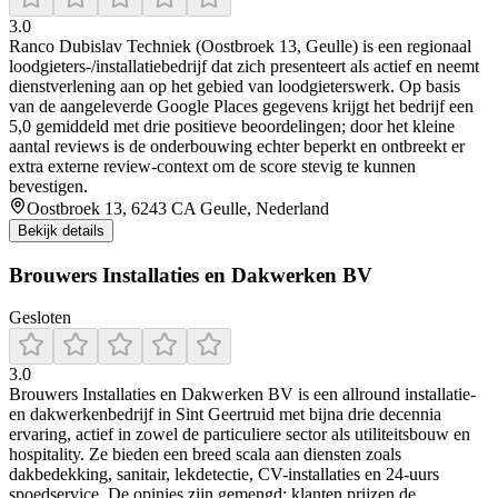
3.0
Ranco Dubislav Techniek (Oostbroek 13, Geulle) is een regionaal
loodgieters-/installatiebedrijf dat zich presenteert als actief en neemt
dienstverlening aan op het gebied van loodgieterswerk. Op basis
van de aangeleverde Google Places gegevens krijgt het bedrijf een
5,0 gemiddeld met drie positieve beoordelingen; door het kleine
aantal reviews is de onderbouwing echter beperkt en ontbreekt er
extra externe review-context om de score stevig te kunnen
bevestigen.
Oostbroek 13, 6243 CA Geulle, Nederland
Bekijk details
Brouwers Installaties en Dakwerken BV
Gesloten
3.0
Brouwers Installaties en Dakwerken BV is een allround installatie-
en dakwerkenbedrijf in Sint Geertruid met bijna drie decennia
ervaring, actief in zowel de particuliere sector als utiliteitsbouw en
hospitality. Ze bieden een breed scala aan diensten zoals
dakbedekking, sanitair, lekdetectie, CV-installaties en 24-uurs
spoedservice. De opinies zijn gemengd: klanten prijzen de