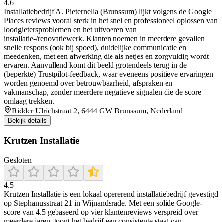
4.6
Installatiebedrijf A. Pieternella (Brunssum) lijkt volgens de Google
Places reviews vooral sterk in het snel en professioneel oplossen van
loodgietersproblemen en het uitvoeren van
installatie-/renovatiewerk. Klanten noemen in meerdere gevallen
snelle respons (ook bij spoed), duidelijke communicatie en
meedenken, met een afwerking die als netjes en zorgvuldig wordt
ervaren. Aanvullend komt dit beeld grotendeels terug in de
(beperkte) Trustpilot-feedback, waar eveneens positieve ervaringen
worden genoemd over betrouwbaarheid, afspraken en
vakmanschap, zonder meerdere negatieve signalen die de score
omlaag trekken.
Ridder Ulrichstraat 2, 6444 GW Brunssum, Nederland
Bekijk details
Krutzen Installatie
Gesloten
4.5
Krutzen Installatie is een lokaal opererend installatiebedrijf gevestigd
op Stephanusstraat 21 in Wijnandsrade. Met een solide Google-
score van 4.5 gebaseerd op vier klantenreviews verspreid over
meerdere jaren, toont het bedrijf een consistente staat van