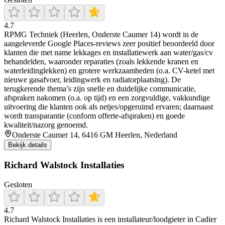
4.7
RPMG Techniek (Heerlen, Onderste Caumer 14) wordt in de
aangeleverde Google Places-reviews zeer positief beoordeeld door
klanten die met name lekkages en installatiewerk aan water/gas/cv
behandelden, waaronder reparaties (zoals lekkende kranen en
waterleidinglekken) en grotere werkzaamheden (o.a. CV-ketel met
nieuwe gasafvoer, leidingwerk en radiatorplaatsing). De
terugkerende thema’s zijn snelle en duidelijke communicatie,
afspraken nakomen (o.a. op tijd) en een zorgvuldige, vakkundige
uitvoering die klanten ook als netjes/opgeruimd ervaren; daarnaast
wordt transparantie (conform offerte-afspraken) en goede
kwaliteit/nazorg genoemd.
Onderste Caumer 14, 6416 GM Heerlen, Nederland
Bekijk details
Richard Walstock Installaties
Gesloten
4.7
Richard Walstock Installaties is een installateur/loodgieter in Cadier