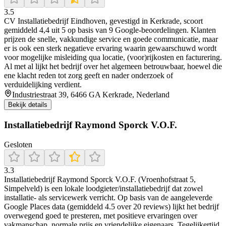
3.5
CV Installatiebedrijf Eindhoven, gevestigd in Kerkrade, scoort
gemiddeld 4,4 uit 5 op basis van 9 Google-beoordelingen. Klanten
prijzen de snelle, vakkundige service en goede communicatie, maar
er is ook een sterk negatieve ervaring waarin gewaarschuwd wordt
voor mogelijke misleiding qua locatie, (voor)rijkosten en facturering.
Al met al lijkt het bedrijf over het algemeen betrouwbaar, hoewel die
ene klacht reden tot zorg geeft en nader onderzoek of
verduidelijking verdient.
Industriestraat 39, 6466 GA Kerkrade, Nederland
Bekijk details
Installatiebedrijf Raymond Sporck V.O.F.
Gesloten
3.3
Installatiebedrijf Raymond Sporck V.O.F. (Vroenhofstraat 5,
Simpelveld) is een lokale loodgieter/installatiebedrijf dat zowel
installatie- als servicewerk verricht. Op basis van de aangeleverde
Google Places data (gemiddeld 4.5 over 20 reviews) lijkt het bedrijf
overwegend goed te presteren, met positieve ervaringen over
vakmanschap, normale prijs en vriendelijke eigenaars. Tegelijkertijd