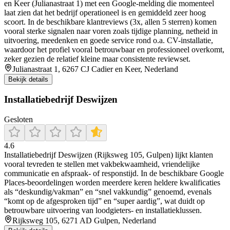
en Keer (Julianastraat 1) met een Google-melding die momenteel
laat zien dat het bedrijf operationeel is en gemiddeld zeer hoog
scoort. In de beschikbare klantreviews (3x, allen 5 sterren) komen
vooral sterke signalen naar voren zoals tijdige planning, netheid in
uitvoering, meedenken en goede service rond o.a. CV-installatie,
waardoor het profiel vooral betrouwbaar en professioneel overkomt,
zeker gezien de relatief kleine maar consistente reviewset.
Julianastraat 1, 6267 CJ Cadier en Keer, Nederland
Bekijk details
Installatiebedrijf Deswijzen
Gesloten
4.6
Installatiebedrijf Deswijzen (Rijksweg 105, Gulpen) lijkt klanten
vooral tevreden te stellen met vakbekwaamheid, vriendelijke
communicatie en afspraak- of responstijd. In de beschikbare Google
Places-beoordelingen worden meerdere keren heldere kwalificaties
als “deskundig/vakman” en “snel vakkundig” genoemd, evenals
“komt op de afgesproken tijd” en “super aardig”, wat duidt op
betrouwbare uitvoering van loodgieters- en installatieklussen.
Rijksweg 105, 6271 AD Gulpen, Nederland