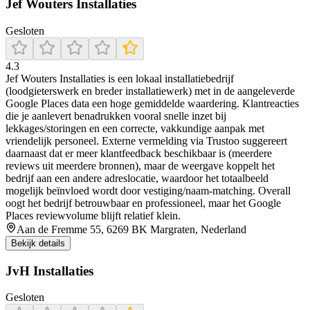
Jef Wouters Installaties
Gesloten
4.3
Jef Wouters Installaties is een lokaal installatiebedrijf
(loodgieterswerk en breder installatiewerk) met in de aangeleverde
Google Places data een hoge gemiddelde waardering. Klantreacties
die je aanlevert benadrukken vooral snelle inzet bij
lekkages/storingen en een correcte, vakkundige aanpak met
vriendelijk personeel. Externe vermelding via Trustoo suggereert
daarnaast dat er meer klantfeedback beschikbaar is (meerdere
reviews uit meerdere bronnen), maar de weergave koppelt het
bedrijf aan een andere adreslocatie, waardoor het totaalbeeld
mogelijk beïnvloed wordt door vestiging/naam-matching. Overall
oogt het bedrijf betrouwbaar en professioneel, maar het Google
Places reviewvolume blijft relatief klein.
Aan de Fremme 55, 6269 BK Margraten, Nederland
Bekijk details
JvH Installaties
Gesloten