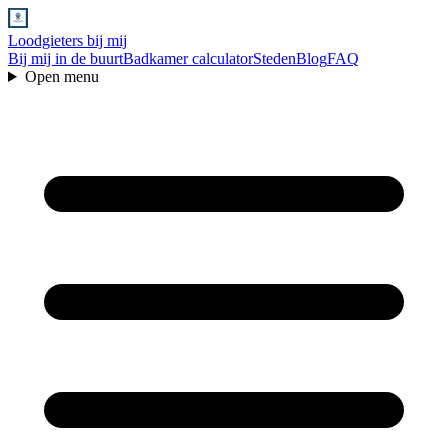
Loodgieters bij mij
Bij mij in de buurt
Badkamer calculator
Steden
Blog
FAQ
Open menu