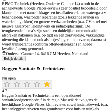
RPMG Techniek (Heerlen, Onderste Caumer 14) wordt in de
aangeleverde Google Places-reviews zeer positief beoordeeld door
klanten die met name lekkages en installatiewerk aan water/gas/cv
behandelden, waaronder reparaties (zoals lekkende kranen en
waterleidinglekken) en grotere werkzaamheden (o.a. CV-ketel met
nieuwe gasafvoer, leidingwerk en radiatorplaatsing). De
terugkerende thema’s zijn snelle en duidelijke communicatie,
afspraken nakomen (o.a. op tijd) en een zorgvuldige, vakkundige
uitvoering die klanten ook als netjes/opgeruimd ervaren; daarnaast
wordt transparantie (conform offerte-afspraken) en goede
kwaliteit/nazorg genoemd.
Onderste Caumer 14, 6416 GM Heerlen, Nederland
Bekijk details
Baggen Sanitair & Technieken
Nu open
4.7
Baggen Sanitair & Technieken is een operationeel
sanitair/loodgietersbedrijf in de regio Maaseik dat volgens de
beschikbare Google Places-klantreviews zowel installatiewerk (o.a.
het aanleggen/activeren van grondwater voor huis en tuin) als