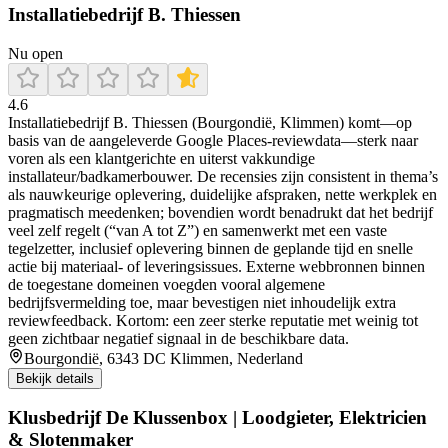
Installatiebedrijf B. Thiessen
Nu open
4.6
Installatiebedrijf B. Thiessen (Bourgondië, Klimmen) komt—op
basis van de aangeleverde Google Places-reviewdata—sterk naar
voren als een klantgerichte en uiterst vakkundige
installateur/badkamerbouwer. De recensies zijn consistent in thema’s
als nauwkeurige oplevering, duidelijke afspraken, nette werkplek en
pragmatisch meedenken; bovendien wordt benadrukt dat het bedrijf
veel zelf regelt (“van A tot Z”) en samenwerkt met een vaste
tegelzetter, inclusief oplevering binnen de geplande tijd en snelle
actie bij materiaal- of leveringsissues. Externe webbronnen binnen
de toegestane domeinen voegden vooral algemene
bedrijfsvermelding toe, maar bevestigen niet inhoudelijk extra
reviewfeedback. Kortom: een zeer sterke reputatie met weinig tot
geen zichtbaar negatief signaal in de beschikbare data.
Bourgondië, 6343 DC Klimmen, Nederland
Bekijk details
Klusbedrijf De Klussenbox | Loodgieter, Elektricien
& Slotenmaker