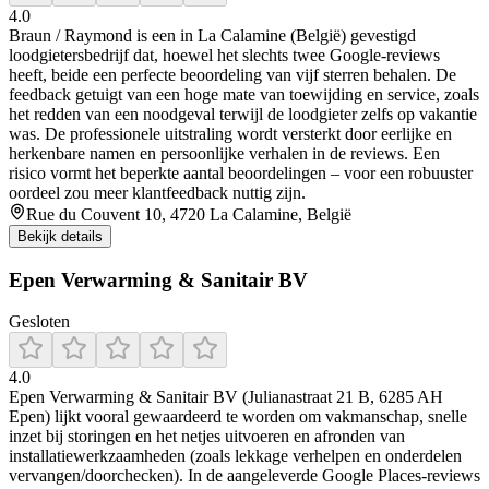
4.0
Braun / Raymond is een in La Calamine (België) gevestigd
loodgietersbedrijf dat, hoewel het slechts twee Google-reviews
heeft, beide een perfecte beoordeling van vijf sterren behalen. De
feedback getuigt van een hoge mate van toewijding en service, zoals
het redden van een noodgeval terwijl de loodgieter zelfs op vakantie
was. De professionele uitstraling wordt versterkt door eerlijke en
herkenbare namen en persoonlijke verhalen in de reviews. Een
risico vormt het beperkte aantal beoordelingen – voor een robuuster
oordeel zou meer klantfeedback nuttig zijn.
Rue du Couvent 10, 4720 La Calamine, België
Bekijk details
Epen Verwarming & Sanitair BV
Gesloten
4.0
Epen Verwarming & Sanitair BV (Julianastraat 21 B, 6285 AH
Epen) lijkt vooral gewaardeerd te worden om vakmanschap, snelle
inzet bij storingen en het netjes uitvoeren en afronden van
installatiewerkzaamheden (zoals lekkage verhelpen en onderdelen
vervangen/doorchecken). In de aangeleverde Google Places-reviews