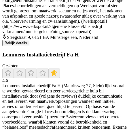
loodgieters-/installatie- en klusbedrijf dat volgens zowel de Google
Places-beoordelingen als vermeldingen op Werkspot vooral sterk
wordt geprezen om maatwerk, secuur en netjes werk, het nakomen
van afspraken en goede nazorg (waaronder uitleg over werking van
o.a. vloerverwarming en cv-aansluitingen). ([werkspot.nl]
(https://www.werkspot.nl/algemene-klussen/klusbedrijf-
vakmannen/munstergeleen?utm_source=openai))
Steegstraat 9, 6151 BA Munstergeleen, Nederland
Bekijk details
Lemmens Installatiebedrijf Fa H
Gesloten
4.6
Lemmens Installatiebedrijf Fa H (Mauritsweg 27, Stein) lijkt vooral
te worden gewaardeerd om zeer servicegerichte hulp bij
installatiewerk door (volgens de reviews) duidelijke communicatie
en het leveren van maatwerk/oplossingen wanneer een initieel
advies of onderdeel niet goed blijkt te passen. Op basis van de
aangeleverde Google Places-beoordelingen is de klantervaring
consequent zeer positief (meerdere 5-sterrenreviews met concrete
voorbeelden), waarbij klanten vooral de betrokkenheid en
“belangeloos” meegedacht/afgemonteerd krijgen benoemen. Externe