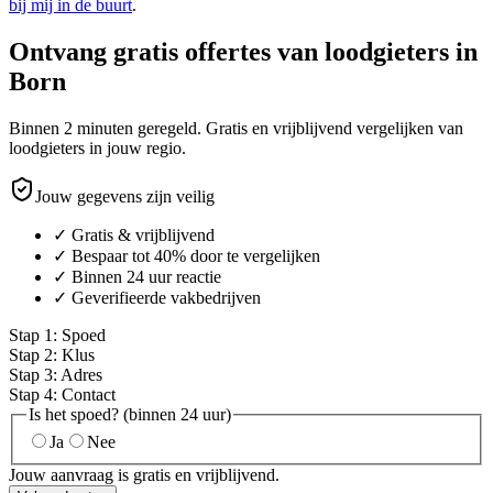
bij mij in de buurt
.
Ontvang gratis offertes van loodgieters in
Born
Binnen 2 minuten geregeld. Gratis en vrijblijvend vergelijken van
loodgieters in jouw regio.
Jouw gegevens zijn veilig
✓ Gratis & vrijblijvend
✓ Bespaar tot 40% door te vergelijken
✓ Binnen 24 uur reactie
✓ Geverifieerde vakbedrijven
Stap
1
:
Spoed
Stap
2
:
Klus
Stap
3
:
Adres
Stap
4
:
Contact
Is het spoed? (binnen 24 uur)
Ja
Nee
Jouw aanvraag is gratis en vrijblijvend.