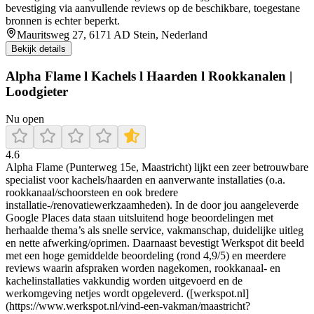
bevestiging via aanvullende reviews op de beschikbare, toegestane
bronnen is echter beperkt.
Mauritsweg 27, 6171 AD Stein, Nederland
Bekijk details
Alpha Flame l Kachels l Haarden l Rookkanalen |
Loodgieter
Nu open
4.6
Alpha Flame (Punterweg 15e, Maastricht) lijkt een zeer betrouwbare
specialist voor kachels/haarden en aanverwante installaties (o.a.
rookkanaal/schoorsteen en ook bredere
installatie-/renovatiewerkzaamheden). In de door jou aangeleverde
Google Places data staan uitsluitend hoge beoordelingen met
herhaalde thema’s als snelle service, vakmanschap, duidelijke uitleg
en nette afwerking/oprimen. Daarnaast bevestigt Werkspot dit beeld
met een hoge gemiddelde beoordeling (rond 4,9/5) en meerdere
reviews waarin afspraken worden nagekomen, rookkanaal- en
kachelinstallaties vakkundig worden uitgevoerd en de
werkomgeving netjes wordt opgeleverd. ([werkspot.nl]
(https://www.werkspot.nl/vind-een-vakman/maastricht?