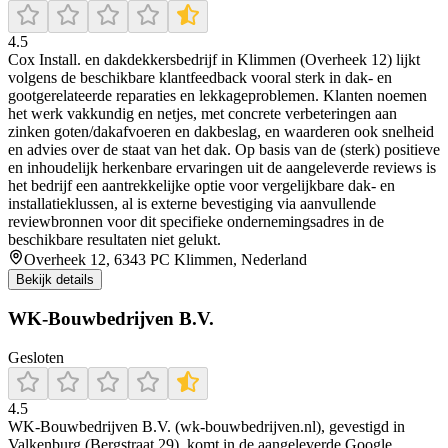
4.5
Cox Install. en dakdekkersbedrijf in Klimmen (Overheek 12) lijkt
volgens de beschikbare klantfeedback vooral sterk in dak- en
gootgerelateerde reparaties en lekkageproblemen. Klanten noemen
het werk vakkundig en netjes, met concrete verbeteringen aan
zinken goten/dakafvoeren en dakbeslag, en waarderen ook snelheid
en advies over de staat van het dak. Op basis van de (sterk) positieve
en inhoudelijk herkenbare ervaringen uit de aangeleverde reviews is
het bedrijf een aantrekkelijke optie voor vergelijkbare dak- en
installatieklussen, al is externe bevestiging via aanvullende
reviewbronnen voor dit specifieke ondernemingsadres in de
beschikbare resultaten niet gelukt.
Overheek 12, 6343 PC Klimmen, Nederland
Bekijk details
WK-Bouwbedrijven B.V.
Gesloten
4.5
WK-Bouwbedrijven B.V. (wk-bouwbedrijven.nl), gevestigd in
Valkenburg (Bergstraat 29), komt in de aangeleverde Google