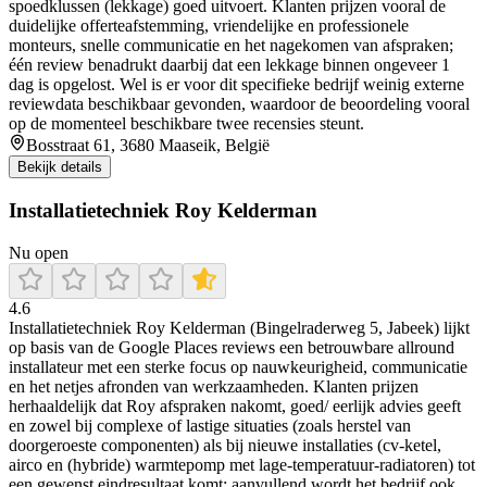
spoedklussen (lekkage) goed uitvoert. Klanten prijzen vooral de
duidelijke offerteafstemming, vriendelijke en professionele
monteurs, snelle communicatie en het nagekomen van afspraken;
één review benadrukt daarbij dat een lekkage binnen ongeveer 1
dag is opgelost. Wel is er voor dit specifieke bedrijf weinig externe
reviewdata beschikbaar gevonden, waardoor de beoordeling vooral
op de momenteel beschikbare twee recensies steunt.
Bosstraat 61, 3680 Maaseik, België
Bekijk details
Installatietechniek Roy Kelderman
Nu open
4.6
Installatietechniek Roy Kelderman (Bingelraderweg 5, Jabeek) lijkt
op basis van de Google Places reviews een betrouwbare allround
installateur met een sterke focus op nauwkeurigheid, communicatie
en het netjes afronden van werkzaamheden. Klanten prijzen
herhaaldelijk dat Roy afspraken nakomt, goed/ eerlijk advies geeft
en zowel bij complexe of lastige situaties (zoals herstel van
doorgeroeste componenten) als bij nieuwe installaties (cv-ketel,
airco en (hybride) warmtepomp met lage-temperatuur-radiatoren) tot
een gewenst eindresultaat komt; aanvullend wordt het bedrijf ook