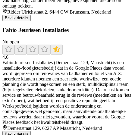
vakmanschap, zonder meerdere negatieve signalen die de score
omlaag trekken.
Ridder Ulrichstraat 2, 6444 GW Brunssum, Nederland
Bekijk details
Fabio Jeurissen Installaties
Nu open
4.6
Fabio Jeurissen Installaties (Demertstraat 129, Maastricht) is een
installatie-/loodgietersbedrijf dat in de Google Places data vooral
wordt geprezen om renovaties van badkamer en toilet van A-Z:
meerdere klanten noemen een zeer nette werkwijze, een goede
planning die wordt nagekomen en een sterk, multidisciplinair team
(bijv. tegelzetter, elektricien, stukadoor en kitter). Daarnaast komen
service en betrouwbaarheid terug in de reviews (meedenken en ‘iets
extra’ doen), wat het bedrijf een positieve reputatie geeft. In
Werkspot/bedrijfsgidsen worden de onderneming en
contactgegevens wel genoemd, maar aanvullende onafhankelijke
reviews werden daar niet gevonden, waardoor vooral de Google
Places feedback het kwaliteitsbeeld draagt.
Demertstraat 129, 6227 AP Maastricht, Nederland
Bekijk details