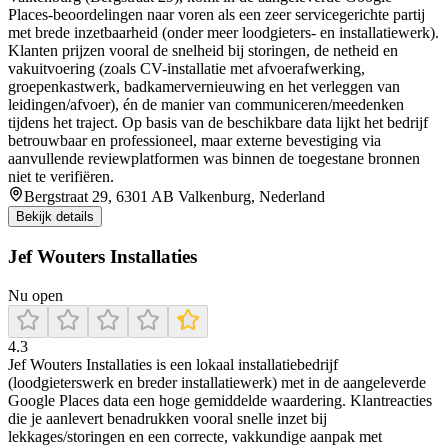
Places-beoordelingen naar voren als een zeer servicegerichte partij
met brede inzetbaarheid (onder meer loodgieters- en installatiewerk).
Klanten prijzen vooral de snelheid bij storingen, de netheid en
vakuitvoering (zoals CV-installatie met afvoerafwerking,
groepenkastwerk, badkamervernieuwing en het verleggen van
leidingen/afvoer), én de manier van communiceren/meedenken
tijdens het traject. Op basis van de beschikbare data lijkt het bedrijf
betrouwbaar en professioneel, maar externe bevestiging via
aanvullende reviewplatformen was binnen de toegestane bronnen
niet te verifiëren.
Bergstraat 29, 6301 AB Valkenburg, Nederland
Bekijk details
Jef Wouters Installaties
Nu open
4.3
Jef Wouters Installaties is een lokaal installatiebedrijf
(loodgieterswerk en breder installatiewerk) met in de aangeleverde
Google Places data een hoge gemiddelde waardering. Klantreacties
die je aanlevert benadrukken vooral snelle inzet bij
lekkages/storingen en een correcte, vakkundige aanpak met