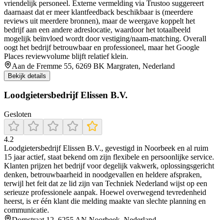
vriendelijk personeel. Externe vermelding via Trustoo suggereert
daarnaast dat er meer klantfeedback beschikbaar is (meerdere
reviews uit meerdere bronnen), maar de weergave koppelt het
bedrijf aan een andere adreslocatie, waardoor het totaalbeeld
mogelijk beïnvloed wordt door vestiging/naam-matching. Overall
oogt het bedrijf betrouwbaar en professioneel, maar het Google
Places reviewvolume blijft relatief klein.
Aan de Fremme 55, 6269 BK Margraten, Nederland
Bekijk details
Loodgietersbedrijf Elissen B.V.
Gesloten
4.2
Loodgietersbedrijf Elissen B.V., gevestigd in Noorbeek en al ruim
15 jaar actief, staat bekend om zijn flexibele en persoonlijke service.
Klanten prijzen het bedrijf voor degelijk vakwerk, oplossingsgericht
denken, betrouwbaarheid in noodgevallen en heldere afspraken,
terwijl het feit dat ze lid zijn van Techniek Nederland wijst op een
serieuze professionele aanpak. Hoewel overwegend tevredenheid
heerst, is er één klant die melding maakte van slechte planning en
communicatie.
Dorpstraat 12, 6255 AN Noorbeek, Nederland