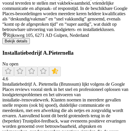
vooral tevreden te stellen met vakbekwaamheid, vriendelijke
communicatie en afspraak- of responstijd. In de beschikbare Google
Places-beoordelingen worden meerdere keren heldere kwalificaties
als “deskundig/vakman” en “snel vakkundig” genoemd, evenals
“komt op de afgesproken tijd” en “super aardig”, wat duidt op
betrouwbare uitvoering van loodgieters- en installatieklussen.
Rijksweg 105, 6271 AD Gulpen, Nederland
Bekijk details
Installatiebedrijf A.Pieternella
Nu open
4.6
Installatiebedrijf A. Pieternella (Brunssum) lijkt volgens de Google
Places reviews vooral sterk in het snel en professioneel oplossen van
loodgietersproblemen en het uitvoeren van
installatie-/renovatiewerk. Klanten noemen in meerdere gevallen
snelle respons (ook bij spoed), duidelijke communicatie en
meedenken, met een afwerking die als netjes en zorgvuldig wordt
ervaren. Aanvullend komt dit beeld grotendeels terug in de
(beperkte) Trustpilot-feedback, waar eveneens positieve ervaringen
worden genoemd over betrouwbaarheid, afspraken en