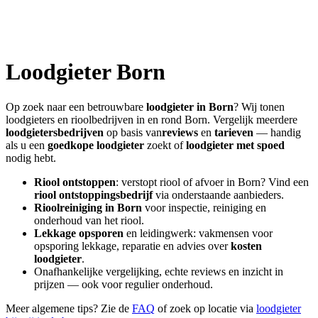
Loodgieter
Born
Op zoek naar een betrouwbare
loodgieter in
Born
? Wij tonen
loodgieters en rioolbedrijven in en rond
Born
. Vergelijk meerdere
loodgietersbedrijven
op basis van
reviews
en
tarieven
— handig
als u een
goedkope loodgieter
zoekt of
loodgieter met spoed
nodig hebt.
Riool ontstoppen
: verstopt riool of afvoer in
Born
? Vind een
riool ontstoppingsbedrijf
via onderstaande aanbieders.
Rioolreiniging in
Born
voor inspectie, reiniging en
onderhoud van het riool.
Lekkage opsporen
en leidingwerk: vakmensen voor
opsporing lekkage, reparatie en advies over
kosten
loodgieter
.
Onafhankelijke vergelijking, echte reviews en inzicht in
prijzen — ook voor regulier onderhoud.
Meer algemene tips? Zie de
FAQ
of zoek op locatie via
loodgieter