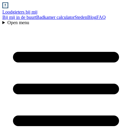
Loodgieters bij mij
Bij mij in de buurt
Badkamer calculator
Steden
Blog
FAQ
Open menu