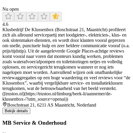
Nu open
4.6
Klusbedrijf De Klussenbox (Boschstraat 21, Maastricht) profileert
zich als allround servicepartij met loodgieter-, elektricien-, klus- en
ook slotenmaker-diensten, en wordt door klanten vooral geprezen
om snelle, punctuele hulp en zeer heldere communicatie vooraf (o.a.
prijs/tijdstip). Uit de aangeleverde Google Places-achtige reviews
komt vooral naar voren dat monteurs kundig werken, problemen
zoals waterafvoer/afpompen en toiletstoringen netjes en volledig
oplossen, en servicegericht terugkomen wanneer er nog iets
nagelopen moet worden. Aanvullend wijzen ook onafhankelijke
reviewaggregaties op een hoge waardering en veel reviews voor “de
Klussenbox”, waarbij vergelijkbare service- en installatieklussen
terugkomen, wat de betrouwbaarheid van het beeld versterkt.
([trustoo.nl](https://trustoo.nl/limburg/beek-li/aannemer/de-
klussenbox-/?utm_source=openai))
Boschstraat 21, 6211 AS Maastricht, Nederland
Bekijk details
MB Service & Onderhoud