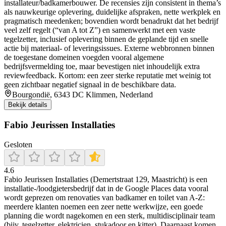
installateur/badkamerbouwer. De recensies zijn consistent in thema’s
als nauwkeurige oplevering, duidelijke afspraken, nette werkplek en
pragmatisch meedenken; bovendien wordt benadrukt dat het bedrijf
veel zelf regelt (“van A tot Z”) en samenwerkt met een vaste
tegelzetter, inclusief oplevering binnen de geplande tijd en snelle
actie bij materiaal- of leveringsissues. Externe webbronnen binnen
de toegestane domeinen voegden vooral algemene
bedrijfsvermelding toe, maar bevestigen niet inhoudelijk extra
reviewfeedback. Kortom: een zeer sterke reputatie met weinig tot
geen zichtbaar negatief signaal in de beschikbare data.
Bourgondië, 6343 DC Klimmen, Nederland
Bekijk details
Fabio Jeurissen Installaties
Gesloten
4.6
Fabio Jeurissen Installaties (Demertstraat 129, Maastricht) is een
installatie-/loodgietersbedrijf dat in de Google Places data vooral
wordt geprezen om renovaties van badkamer en toilet van A-Z:
meerdere klanten noemen een zeer nette werkwijze, een goede
planning die wordt nagekomen en een sterk, multidisciplinair team
(bijv. tegelzetter, elektricien, stukadoor en kitter). Daarnaast komen