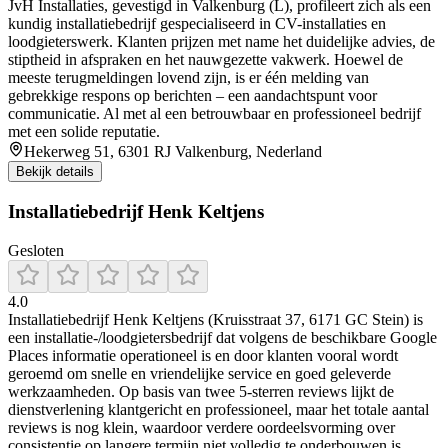
JvH Installaties, gevestigd in Valkenburg (L), profileert zich als een
kundig installatiebedrijf gespecialiseerd in CV-installaties en
loodgieterswerk. Klanten prijzen met name het duidelijke advies, de
stiptheid in afspraken en het nauwgezette vakwerk. Hoewel de
meeste terugmeldingen lovend zijn, is er één melding van
gebrekkige respons op berichten – een aandachtspunt voor
communicatie. Al met al een betrouwbaar en professioneel bedrijf
met een solide reputatie.
Hekerweg 51, 6301 RJ Valkenburg, Nederland
Bekijk details
Installatiebedrijf Henk Keltjens
Gesloten
4.0
Installatiebedrijf Henk Keltjens (Kruisstraat 37, 6171 GC Stein) is
een installatie-/loodgietersbedrijf dat volgens de beschikbare Google
Places informatie operationeel is en door klanten vooral wordt
geroemd om snelle en vriendelijke service en goed geleverde
werkzaamheden. Op basis van twee 5-sterren reviews lijkt de
dienstverlening klantgericht en professioneel, maar het totale aantal
reviews is nog klein, waardoor verdere oordeelsvorming over
consistentie op langere termijn niet volledig te onderbouwen is.