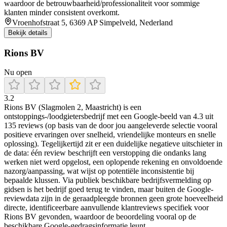
waardoor de betrouwbaarheid/professionaliteit voor sommige
klanten minder consistent overkomt.
Vroenhofstraat 5, 6369 AP Simpelveld, Nederland
Bekijk details
Rions BV
Nu open
3.2
Rions BV (Slagmolen 2, Maastricht) is een
ontstoppings-/loodgietersbedrijf met een Google-beeld van 4.3 uit
135 reviews (op basis van de door jou aangeleverde selectie vooral
positieve ervaringen over snelheid, vriendelijke monteurs en snelle
oplossing). Tegelijkertijd zit er een duidelijke negatieve uitschieter in
de data: één review beschrijft een verstopping die ondanks lang
werken niet werd opgelost, een oplopende rekening en onvoldoende
nazorg/aanpassing, wat wijst op potentiële inconsistentie bij
bepaalde klussen. Via publiek beschikbare bedrijfsvermelding op
gidsen is het bedrijf goed terug te vinden, maar buiten de Google-
reviewdata zijn in de geraadpleegde bronnen geen grote hoeveelheid
directe, identificeerbare aanvullende klantreviews specifiek voor
Rions BV gevonden, waardoor de beoordeling vooral op de
beschikbare Google-gedragsinformatie leunt.