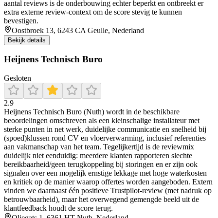
aantal reviews is de onderbouwing echter beperkt en ontbreekt er
extra externe review-context om de score stevig te kunnen
bevestigen.
Oostbroek 13, 6243 CA Geulle, Nederland
Bekijk details
Heijnens Technisch Buro
Gesloten
2.9
Heijnens Technisch Buro (Nuth) wordt in de beschikbare
beoordelingen omschreven als een kleinschalige installateur met
sterke punten in net werk, duidelijke communicatie en snelheid bij
(spoed)klussen rond CV en vloerverwarming, inclusief referenties
aan vakmanschap van het team. Tegelijkertijd is de reviewmix
duidelijk niet eenduidig: meerdere klanten rapporteren slechte
bereikbaarheid/geen terugkoppeling bij storingen en er zijn ook
signalen over een mogelijk ernstige lekkage met hoge waterkosten
en kritiek op de manier waarop offertes worden aangeboden. Extern
vinden we daarnaast één positieve Trustpilot-review (met nadruk op
betrouwbaarheid), maar het overwegend gemengde beeld uit de
klantfeedback houdt de score terug.
Oliegats 1, 6361 HT Nuth, Nederland