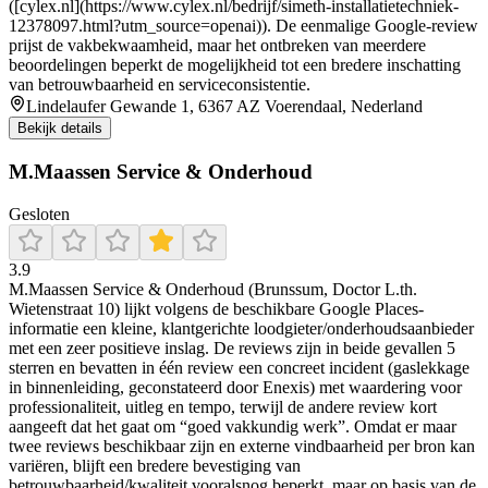
([cylex.nl](https://www.cylex.nl/bedrijf/simeth-installatietechniek-
12378097.html?utm_source=openai)). De eenmalige Google-review
prijst de vakbekwaamheid, maar het ontbreken van meerdere
beoordelingen beperkt de mogelijkheid tot een bredere inschatting
van betrouwbaarheid en serviceconsistentie.
Lindelaufer Gewande 1, 6367 AZ Voerendaal, Nederland
Bekijk details
M.Maassen Service & Onderhoud
Gesloten
3.9
M.Maassen Service & Onderhoud (Brunssum, Doctor L.th.
Wietenstraat 10) lijkt volgens de beschikbare Google Places-
informatie een kleine, klantgerichte loodgieter/onderhoudsaanbieder
met een zeer positieve inslag. De reviews zijn in beide gevallen 5
sterren en bevatten in één review een concreet incident (gaslekkage
in binnenleiding, geconstateerd door Enexis) met waardering voor
professionaliteit, uitleg en tempo, terwijl de andere review kort
aangeeft dat het gaat om “goed vakkundig werk”. Omdat er maar
twee reviews beschikbaar zijn en externe vindbaarheid per bron kan
variëren, blijft een bredere bevestiging van
betrouwbaarheid/kwaliteit vooralsnog beperkt, maar op basis van de