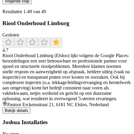
Volgende stap
Resultaten
1
-
49
van
49
Riool Onderhoud Limburg
Gesloten
4.7
Riool Onderhoud Limburg (Elsloo) lijkt volgens de Google Places-
beoordelingen een zeer betrouwbare en professionele partner voor
spoed en structurele rioolproblemen. Meerdere klanten noemen
snelle respons en aanwezigheid op afspraak, heldere uitleg (vaak na
inspectie) en transparant praten over kosten en oorzaken. Ook bij
complexere trajecten (o.a. lekkage/leidingvervanging en herstelwerk
aan omgeving) komt het bedrijf consistent naar voren als
vakbekwaam, netjes werkend en gericht op een duurzame
oplossing, wat resulteert in overwegend 5-sterren ervaringen.
Pastoor Erckensstraat 21, 6181 NC Elsloo, Nederland
Bekijk details
Joshua Installaties
Nu open