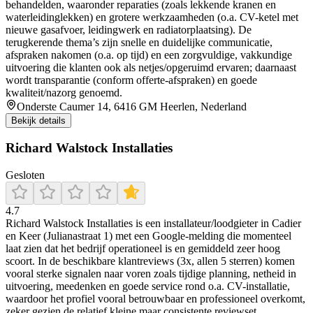
behandelden, waaronder reparaties (zoals lekkende kranen en
waterleidinglekken) en grotere werkzaamheden (o.a. CV-ketel met
nieuwe gasafvoer, leidingwerk en radiatorplaatsing). De
terugkerende thema’s zijn snelle en duidelijke communicatie,
afspraken nakomen (o.a. op tijd) en een zorgvuldige, vakkundige
uitvoering die klanten ook als netjes/opgeruimd ervaren; daarnaast
wordt transparantie (conform offerte-afspraken) en goede
kwaliteit/nazorg genoemd.
Onderste Caumer 14, 6416 GM Heerlen, Nederland
Bekijk details
Richard Walstock Installaties
Gesloten
4.7
Richard Walstock Installaties is een installateur/loodgieter in Cadier
en Keer (Julianastraat 1) met een Google-melding die momenteel
laat zien dat het bedrijf operationeel is en gemiddeld zeer hoog
scoort. In de beschikbare klantreviews (3x, allen 5 sterren) komen
vooral sterke signalen naar voren zoals tijdige planning, netheid in
uitvoering, meedenken en goede service rond o.a. CV-installatie,
waardoor het profiel vooral betrouwbaar en professioneel overkomt,
zeker gezien de relatief kleine maar consistente reviewset.