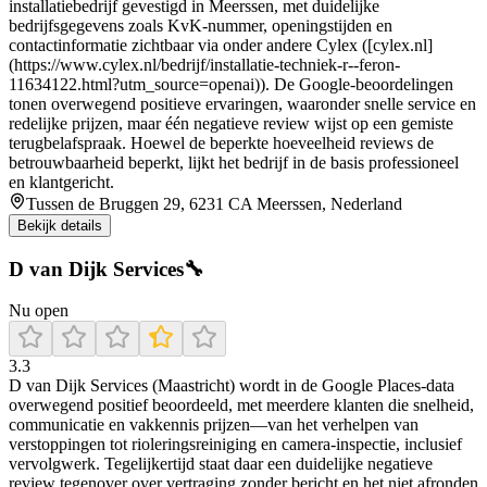
installatiebedrijf gevestigd in Meerssen, met duidelijke
bedrijfsgegevens zoals KvK‑nummer, openingstijden en
contactinformatie zichtbaar via onder andere Cylex ([cylex.nl]
(https://www.cylex.nl/bedrijf/installatie-techniek-r--feron-
11634122.html?utm_source=openai)). De Google‑beoordelingen
tonen overwegend positieve ervaringen, waaronder snelle service en
redelijke prijzen, maar één negatieve review wijst op een gemiste
terugbelafspraak. Hoewel de beperkte hoeveelheid reviews de
betrouwbaarheid beperkt, lijkt het bedrijf in de basis professioneel
en klantgericht.
Tussen de Bruggen 29, 6231 CA Meerssen, Nederland
Bekijk details
D van Dijk Services🔧
Nu open
3.3
D van Dijk Services (Maastricht) wordt in de Google Places-data
overwegend positief beoordeeld, met meerdere klanten die snelheid,
communicatie en vakkennis prijzen—van het verhelpen van
verstoppingen tot rioleringsreiniging en camera-inspectie, inclusief
vervolgwerk. Tegelijkertijd staat daar een duidelijke negatieve
review tegenover over vertraging zonder bericht en het niet afronden