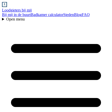
Loodgieters bij mij
Bij mij in de buurt
Badkamer calculator
Steden
Blog
FAQ
Open menu