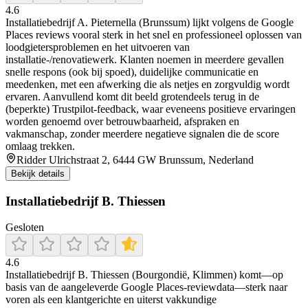
4.6
Installatiebedrijf A. Pieternella (Brunssum) lijkt volgens de Google
Places reviews vooral sterk in het snel en professioneel oplossen van
loodgietersproblemen en het uitvoeren van
installatie-/renovatiewerk. Klanten noemen in meerdere gevallen
snelle respons (ook bij spoed), duidelijke communicatie en
meedenken, met een afwerking die als netjes en zorgvuldig wordt
ervaren. Aanvullend komt dit beeld grotendeels terug in de
(beperkte) Trustpilot-feedback, waar eveneens positieve ervaringen
worden genoemd over betrouwbaarheid, afspraken en
vakmanschap, zonder meerdere negatieve signalen die de score
omlaag trekken.
Ridder Ulrichstraat 2, 6444 GW Brunssum, Nederland
Bekijk details
Installatiebedrijf B. Thiessen
Gesloten
4.6
Installatiebedrijf B. Thiessen (Bourgondië, Klimmen) komt—op
basis van de aangeleverde Google Places-reviewdata—sterk naar
voren als een klantgerichte en uiterst vakkundige