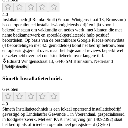
4.0
Installatiebedrijf Remko Smit (Eduard Wintgensstraat 13, Brunssum)
is een operationeel installatie-/loodgietersbedrijf en lijkt vooral
bekend te staan om vakkundig en netjes werk, met klanten die met
name badkamerwerk en spoed/lekgerelateerde hulp positief
beoordelen. Op basis van de beschikbare Google Places-reviewdata
(4 beoordelingen met 4.5 gemiddelde) komt het bedrijf betrouwbaar
en oplossingsgericht over, maar het lage aantal reviews beperkt wel
de zekerheid over het consistentiebeeld over langere tijd.
Eduard Wintgensstraat 13, 6446 SM Brunssum, Nederland
Bekijk details
Simeth Installatietechniek
Gesloten
4.0
Simeth Installatietechniek is een lokaal opererend installatiebedrijf
gevestigd op Lindelaufer Gewande 1 in Voerendaal, gespecialiseerd
in loodgieterswerk. Met een KvK-inschrijving (nr. 14092392) staat
het bedrijf als officieel en operationeel geregistreerd (Cylex)