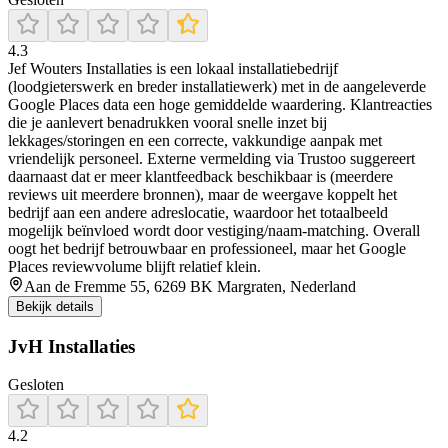
4.3
Jef Wouters Installaties is een lokaal installatiebedrijf
(loodgieterswerk en breder installatiewerk) met in de aangeleverde
Google Places data een hoge gemiddelde waardering. Klantreacties
die je aanlevert benadrukken vooral snelle inzet bij
lekkages/storingen en een correcte, vakkundige aanpak met
vriendelijk personeel. Externe vermelding via Trustoo suggereert
daarnaast dat er meer klantfeedback beschikbaar is (meerdere
reviews uit meerdere bronnen), maar de weergave koppelt het
bedrijf aan een andere adreslocatie, waardoor het totaalbeeld
mogelijk beïnvloed wordt door vestiging/naam-matching. Overall
oogt het bedrijf betrouwbaar en professioneel, maar het Google
Places reviewvolume blijft relatief klein.
Aan de Fremme 55, 6269 BK Margraten, Nederland
Bekijk details
JvH Installaties
Gesloten
4.2