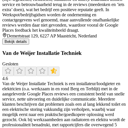
service en betrouwbaarheid terug in de reviews (meedenken en ‘iets
extra’ doen), wat het bedrijf een positieve reputatie geeft. In
Werkspot/bedrijfsgidsen worden de onderneming en
contactgegevens wel genoemd, maar aanvullende onafhankelijke
reviews werden daar niet gevonden, waardoor vooral de Google
Places feedback het kwaliteitsbeeld draagt.
Demertstraat 129, 6227 AP Maastricht, Nederland
Bekijk details
Van de Weijer Installatie Techniek
Gesloten
4.6
Van de Weijer Installatie Techniek is een installateur/loodgieter en
elektricien (o.a. werkzaam in en rond Berg en Terblijt) met in de
aangeleverde Google Places reviews een consistent beeld van snelle
service, nette uitvoering en duidelijke communicatie. Meerdere
klanten beschrijven dat problemen zoals een al lang lekkend toilet en
een elektrische storing vakkundig zijn verholpen, waarbij waar
mogelijk eerst naar een praktische/goedkopere oplossing werd
gezocht. Ook bij werkzaamheden aan radiatoren en elektra wordt de
professionaliteit benadrukt, met rapportcijfers die overwegend 5