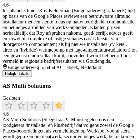
4.6
Installatietechniek Roy Kelderman (Bingelraderweg 5, Jabeek) lijkt
op basis van de Google Places reviews een betrouwbare allround
installateur met een sterke focus op nauwkeurigheid, communicatie
en het netjes afronden van werkzaamheden. Klanten prijzen
herhaaldelijk dat Roy afspraken nakomt, goed/ eerlijk advies geeft
en zowel bij complexe of lastige situaties (zoals herstel van
doorgeroeste componenten) als bij nieuwe installaties (cv-ketel,
airco en (hybride) warmtepomp met lage-temperatuur-radiatoren) tot
een gewenst eindresultaat komt; aanvullend wordt het bedrijf ook
vermeld in regionale bedrijfsresultaten via Goudengids.
Bingelraderweg 5, 6454 AC Jabeek, Nederland
Bekijk details
AS Multi Solutions
Gesloten
4.6
AS Multi Solutions (Steegstraat 9, Munstergeleen) is een
loodgieters-/installatie- en klusbedrijf dat volgens zowel de Google
Places-beoordelingen als vermeldingen op Werkspot vooral sterk
wordt geprezen om maatwerk, secuur en netjes werk, het nakomen