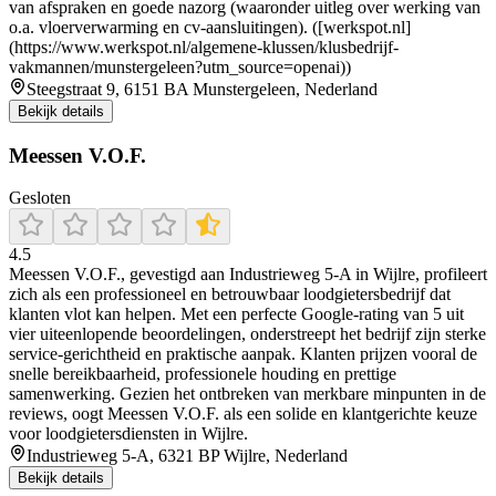
van afspraken en goede nazorg (waaronder uitleg over werking van
o.a. vloerverwarming en cv-aansluitingen). ([werkspot.nl]
(https://www.werkspot.nl/algemene-klussen/klusbedrijf-
vakmannen/munstergeleen?utm_source=openai))
Steegstraat 9, 6151 BA Munstergeleen, Nederland
Bekijk details
Meessen V.O.F.
Gesloten
4.5
Meessen V.O.F., gevestigd aan Industrieweg 5‑A in Wijlre, profileert
zich als een professioneel en betrouwbaar loodgietersbedrijf dat
klanten vlot kan helpen. Met een perfecte Google‑rating van 5 uit
vier uiteenlopende beoordelingen, onderstreept het bedrijf zijn sterke
service‑gerichtheid en praktische aanpak. Klanten prijzen vooral de
snelle bereikbaarheid, professionele houding en prettige
samenwerking. Gezien het ontbreken van merkbare minpunten in de
reviews, oogt Meessen V.O.F. als een solide en klantgerichte keuze
voor loodgietersdiensten in Wijlre.
Industrieweg 5-A, 6321 BP Wijlre, Nederland
Bekijk details