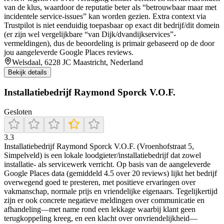
van de klus, waardoor de reputatie beter als “betrouwbaar maar met
incidentele service-issues” kan worden gezien. Extra context via
Trustpilot is niet eenduidig toepasbaar op exact dit bedrijf/dit domein
(er zijn wel vergelijkbare “van Dijk/dvandijkservices”-
vermeldingen), dus de beoordeling is primair gebaseerd op de door
jou aangeleverde Google Places reviews.
Welsdaal, 6228 JC Maastricht, Nederland
Bekijk details
Installatiebedrijf Raymond Sporck V.O.F.
Gesloten
3.3
Installatiebedrijf Raymond Sporck V.O.F. (Vroenhofstraat 5,
Simpelveld) is een lokale loodgieter/installatiebedrijf dat zowel
installatie- als servicewerk verricht. Op basis van de aangeleverde
Google Places data (gemiddeld 4.5 over 20 reviews) lijkt het bedrijf
overwegend goed te presteren, met positieve ervaringen over
vakmanschap, normale prijs en vriendelijke eigenaars. Tegelijkertijd
zijn er ook concrete negatieve meldingen over communicatie en
afhandeling—met name rond een lekkage waarbij klant geen
terugkoppeling kreeg, en een klacht over onvriendelijkheid—