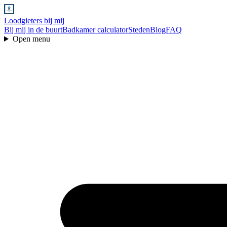
Loodgieters bij mij
Bij mij in de buurt
Badkamer calculator
Steden
Blog
FAQ
Open menu