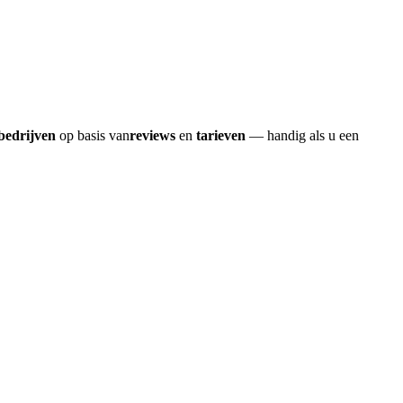
bedrijven
op basis van
reviews
en
tarieven
— handig als u een