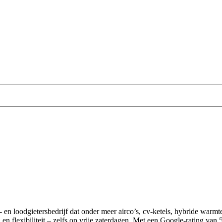
tie- en loodgietersbedrijf dat onder meer airco’s, cv-ketels, hybride warm
n flexibiliteit – zelfs op vrije zaterdagen. Met een Google-rating van 