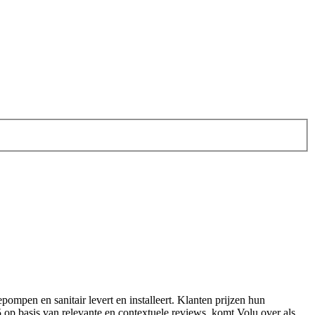
tepompen en sanitair levert en installeert. Klanten prijzen hun
5 op basis van relevante en contextuele reviews, komt Volu over als