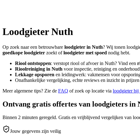
Loodgieter
Nuth
Op zoek naar een betrouwbare
loodgieter in
Nuth
? Wij tonen loodgi
goedkope loodgieter
zoekt of
loodgieter met spoed
nodig hebt.
Riool ontstoppen
: verstopt riool of afvoer in
Nuth
? Vind een
r
Rioolreiniging in
Nuth
voor inspectie, reiniging en onderhoud 
Lekkage opsporen
en leidingwerk: vakmensen voor opsporing 
Onafhankelijke vergelijking, echte reviews en inzicht in prijz
Meer algemene tips? Zie de
FAQ
of zoek op locatie via
loodgieter bij
Ontvang gratis offertes van loodgieters in
Binnen 2 minuten geregeld. Gratis en vrijblijvend vergelijken van lood
Jouw gegevens zijn veilig