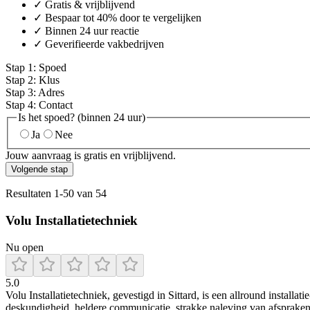
✓ Gratis & vrijblijvend
✓ Bespaar tot 40% door te vergelijken
✓ Binnen 24 uur reactie
✓ Geverifieerde vakbedrijven
Stap
1
:
Spoed
Stap
2
:
Klus
Stap
3
:
Adres
Stap
4
:
Contact
Is het spoed? (binnen 24 uur)
Ja
Nee
Jouw aanvraag is gratis en vrijblijvend.
Volgende stap
Resultaten
1
-
50
van
54
Volu Installatietechniek
Nu open
5.0
Volu Installatietechniek, gevestigd in Sittard, is een allround installa
deskundigheid, heldere communicatie, strakke naleving van afspraken e