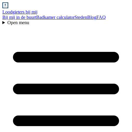
Loodgieters bij mij
Bij mij in de buurt
Badkamer calculator
Steden
Blog
FAQ
Open menu