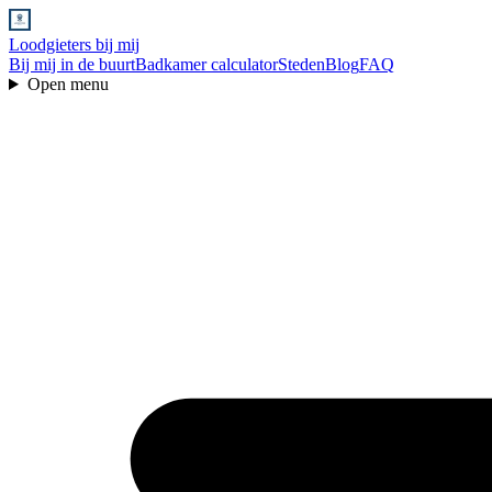
Loodgieters bij mij
Bij mij in de buurt
Badkamer calculator
Steden
Blog
FAQ
Open menu