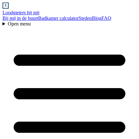
Loodgieters bij mij
Bij mij in de buurt
Badkamer calculator
Steden
Blog
FAQ
Open menu