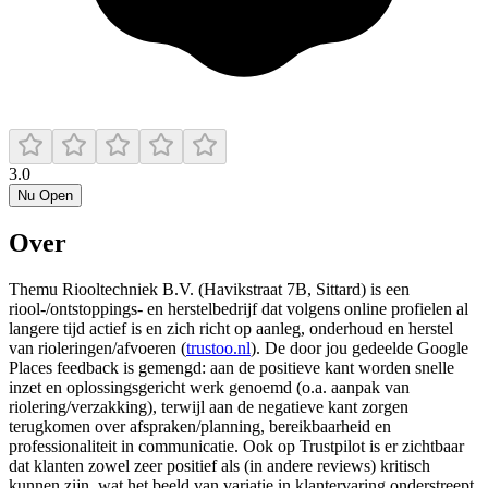
3.0
Nu Open
Over
Themu Riooltechniek B.V. (Havikstraat 7B, Sittard) is een
riool-/ontstoppings- en herstelbedrijf dat volgens online profielen al
langere tijd actief is en zich richt op aanleg, onderhoud en herstel
van rioleringen/afvoeren (
trustoo.nl
). De door jou gedeelde Google
Places feedback is gemengd: aan de positieve kant worden snelle
inzet en oplossingsgericht werk genoemd (o.a. aanpak van
riolering/verzakking), terwijl aan de negatieve kant zorgen
terugkomen over afspraken/planning, bereikbaarheid en
professionaliteit in communicatie. Ook op Trustpilot is er zichtbaar
dat klanten zowel zeer positief als (in andere reviews) kritisch
kunnen zijn, wat het beeld van variatie in klantervaring onderstreept