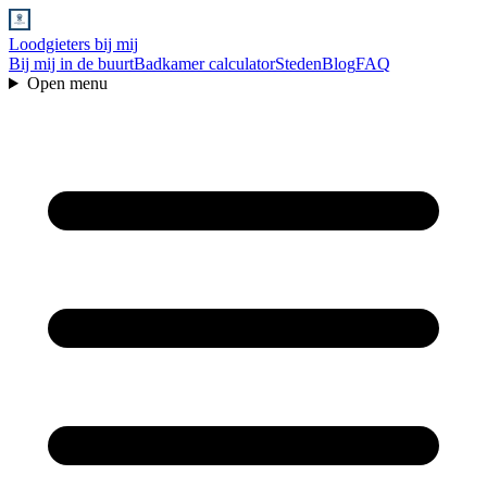
Loodgieters bij mij
Bij mij in de buurt
Badkamer calculator
Steden
Blog
FAQ
Open menu