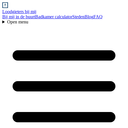
Loodgieters bij mij
Bij mij in de buurt
Badkamer calculator
Steden
Blog
FAQ
Open menu