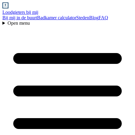
Loodgieters bij mij
Bij mij in de buurt
Badkamer calculator
Steden
Blog
FAQ
Open menu