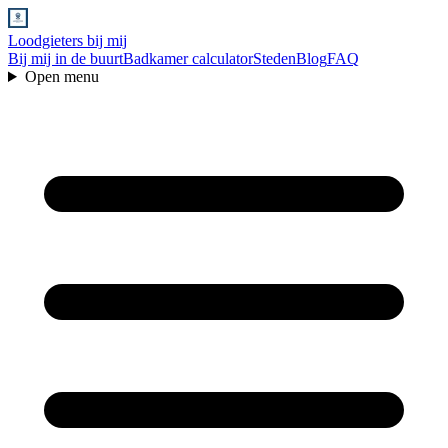
Loodgieters bij mij
Bij mij in de buurt
Badkamer calculator
Steden
Blog
FAQ
Open menu