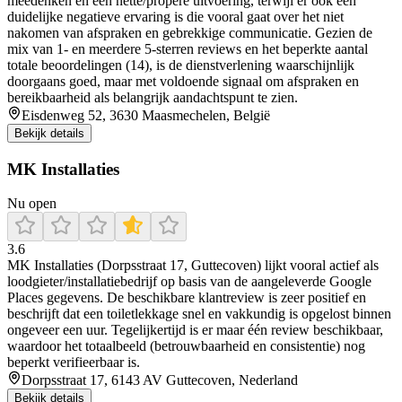
meedenken en een nette/propere uitvoering, terwijl er ook één
duidelijke negatieve ervaring is die vooral gaat over het niet
nakomen van afspraken en gebrekkige communicatie. Gezien de
mix van 1- en meerdere 5-sterren reviews en het beperkte aantal
totale beoordelingen (14), is de dienstverlening waarschijnlijk
doorgaans goed, maar met voldoende signaal om afspraken en
bereikbaarheid als belangrijk aandachtspunt te zien.
Eisdenweg 52, 3630 Maasmechelen, België
Bekijk details
MK Installaties
Nu open
3.6
MK Installaties (Dorpsstraat 17, Guttecoven) lijkt vooral actief als
loodgieter/installatiebedrijf op basis van de aangeleverde Google
Places gegevens. De beschikbare klantreview is zeer positief en
beschrijft dat een toiletlekkage snel en vakkundig is opgelost binnen
ongeveer een uur. Tegelijkertijd is er maar één review beschikbaar,
waardoor het totaalbeeld (betrouwbaarheid en consistentie) nog
beperkt verifieerbaar is.
Dorpsstraat 17, 6143 AV Guttecoven, Nederland
Bekijk details