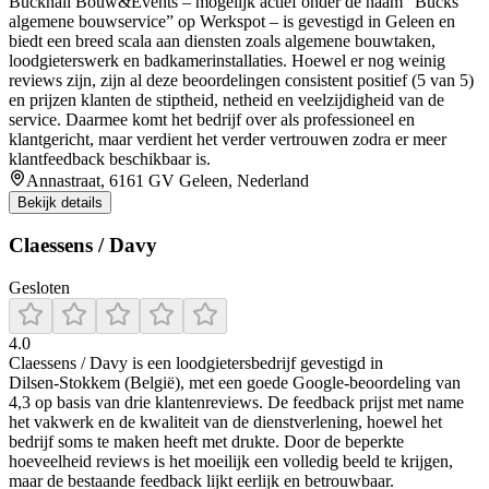
Bucknall Bouw&Events – mogelijk actief onder de naam “Bucks
algemene bouwservice” op Werkspot – is gevestigd in Geleen en
biedt een breed scala aan diensten zoals algemene bouwtaken,
loodgieterswerk en badkamerinstallaties. Hoewel er nog weinig
reviews zijn, zijn al deze beoordelingen consistent positief (5 van 5)
en prijzen klanten de stiptheid, netheid en veelzijdigheid van de
service. Daarmee komt het bedrijf over als professioneel en
klantgericht, maar verdient het verder vertrouwen zodra er meer
klantfeedback beschikbaar is.
Annastraat, 6161 GV Geleen, Nederland
Bekijk details
Claessens / Davy
Gesloten
4.0
Claessens / Davy is een loodgietersbedrijf gevestigd in
Dilsen‑Stokkem (België), met een goede Google‑beoordeling van
4,3 op basis van drie klantenreviews. De feedback prijst met name
het vakwerk en de kwaliteit van de dienstverlening, hoewel het
bedrijf soms te maken heeft met drukte. Door de beperkte
hoeveelheid reviews is het moeilijk een volledig beeld te krijgen,
maar de bestaande feedback lijkt eerlijk en betrouwbaar.