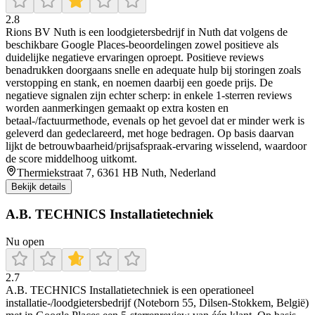
2.8
Rions BV Nuth is een loodgietersbedrijf in Nuth dat volgens de
beschikbare Google Places-beoordelingen zowel positieve als
duidelijke negatieve ervaringen oproept. Positieve reviews
benadrukken doorgaans snelle en adequate hulp bij storingen zoals
verstopping en stank, en noemen daarbij een goede prijs. De
negatieve signalen zijn echter scherp: in enkele 1-sterren reviews
worden aanmerkingen gemaakt op extra kosten en
betaal-/factuurmethode, evenals op het gevoel dat er minder werk is
geleverd dan gedeclareerd, met hoge bedragen. Op basis daarvan
lijkt de betrouwbaarheid/prijsafspraak-ervaring wisselend, waardoor
de score middelhoog uitkomt.
Thermiekstraat 7, 6361 HB Nuth, Nederland
Bekijk details
A.B. TECHNICS Installatietechniek
Nu open
2.7
A.B. TECHNICS Installatietechniek is een operationeel
installatie-/loodgietersbedrijf (Noteborn 55, Dilsen-Stokkem, België)