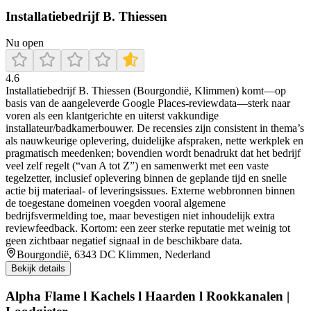
Installatiebedrijf B. Thiessen
Nu open
4.6
Installatiebedrijf B. Thiessen (Bourgondië, Klimmen) komt—op
basis van de aangeleverde Google Places-reviewdata—sterk naar
voren als een klantgerichte en uiterst vakkundige
installateur/badkamerbouwer. De recensies zijn consistent in thema’s
als nauwkeurige oplevering, duidelijke afspraken, nette werkplek en
pragmatisch meedenken; bovendien wordt benadrukt dat het bedrijf
veel zelf regelt (“van A tot Z”) en samenwerkt met een vaste
tegelzetter, inclusief oplevering binnen de geplande tijd en snelle
actie bij materiaal- of leveringsissues. Externe webbronnen binnen
de toegestane domeinen voegden vooral algemene
bedrijfsvermelding toe, maar bevestigen niet inhoudelijk extra
reviewfeedback. Kortom: een zeer sterke reputatie met weinig tot
geen zichtbaar negatief signaal in de beschikbare data.
Bourgondië, 6343 DC Klimmen, Nederland
Bekijk details
Alpha Flame l Kachels l Haarden l Rookkanalen |