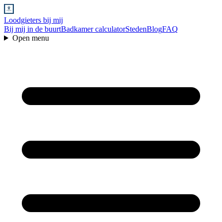
Loodgieters bij mij
Bij mij in de buurt
Badkamer calculator
Steden
Blog
FAQ
Open menu