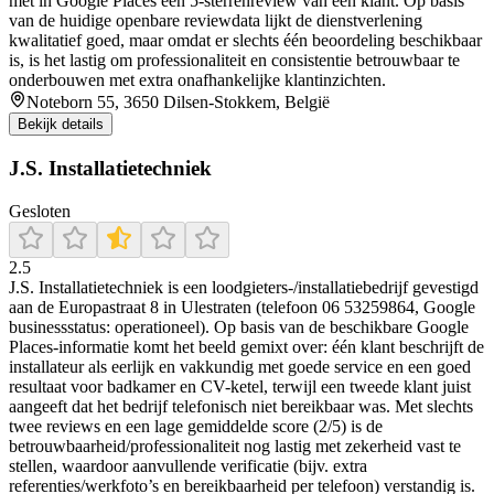
met in Google Places een 5-sterrenreview van één klant. Op basis
van de huidige openbare reviewdata lijkt de dienstverlening
kwalitatief goed, maar omdat er slechts één beoordeling beschikbaar
is, is het lastig om professionaliteit en consistentie betrouwbaar te
onderbouwen met extra onafhankelijke klantinzichten.
Noteborn 55, 3650 Dilsen-Stokkem, België
Bekijk details
J.S. Installatietechniek
Gesloten
2.5
J.S. Installatietechniek is een loodgieters-/installatiebedrijf gevestigd
aan de Europastraat 8 in Ulestraten (telefoon 06 53259864, Google
businessstatus: operationeel). Op basis van de beschikbare Google
Places-informatie komt het beeld gemixt over: één klant beschrijft de
installateur als eerlijk en vakkundig met goede service en een goed
resultaat voor badkamer en CV-ketel, terwijl een tweede klant juist
aangeeft dat het bedrijf telefonisch niet bereikbaar was. Met slechts
twee reviews en een lage gemiddelde score (2/5) is de
betrouwbaarheid/professionaliteit nog lastig met zekerheid vast te
stellen, waardoor aanvullende verificatie (bijv. extra
referenties/werkfoto’s en bereikbaarheid per telefoon) verstandig is.