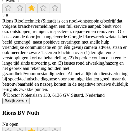
Gesloten
2.8
Rions Riooltechniek (Sittard) is een riool-/ontstoppingsbedrijf dat
volgens branchevermeldingen een full-service aanpak biedt voor
o.a. ontstoppen, reinigen, inspecteren, repareren en renoveren. Op
basis van de door jou aangeleverde Google Places-reviewdata is het
beeld gemengd: naast positieve ervaringen met snelle hulp,
vriendelijke communicatie en (in één geval) camera-advies, staan er
ook meerdere zware 1-sterren klachten over (1) terugkerende
verstoppingen kort na behandeling, (2) beperkte coulance na een te
lange tijd sinds uitvoering, en (3) issues rond afwerking/nazorg en
het gebrek aan rekening houden met
gezondheid/woonomstandigheden. Al met al lijkt de dienstverlening
bij spoed/technische diagnose voor sommige klanten goed, maar de
betrouwbaarheid en nazorg komen in de negatieve reviews duidelijk
terug als zwakke punten.
Doctor Nolenslaan 130, 6136 GV Sittard, Nederland
Bekijk details
Rions BV Nuth
Nu open