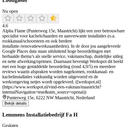
Loodgieter
Nu open
4.6
Alpha Flame (Punterweg 15e, Maastricht) lijkt een zeer betrouwbare
specialist voor kachels/haarden en aanverwante installaties (o.a.
rookkanaal/schoorsteen en ook bredere
installatie-/renovatiewerkzaamheden). In de door jou aangeleverde
Google Places data staan uitsluitend hoge beoordelingen met
herhaalde thema’s als snelle service, vakmanschap, duidelijke uitleg
en nette afwerking/oprimen. Daarnaast bevestigt Werkspot dit beeld
met een hoge gemiddelde beoordeling (rond 4,9/5) en meerdere
reviews waarin afspraken worden nagekomen, rookkanaal- en
kachelinstallaties vakkundig worden uitgevoerd en de
werkomgeving netjes wordt opgeleverd. ([werkspot.nl]
(https://www.werkspot.nl/vind-een-vakman/maastricht?
internalNavigation=true&utm_source=openai))
Punterweg 15e, 6222 NW Maastricht, Nederland
Bekijk details
Lemmens Installatiebedrijf Fa H
Gesloten