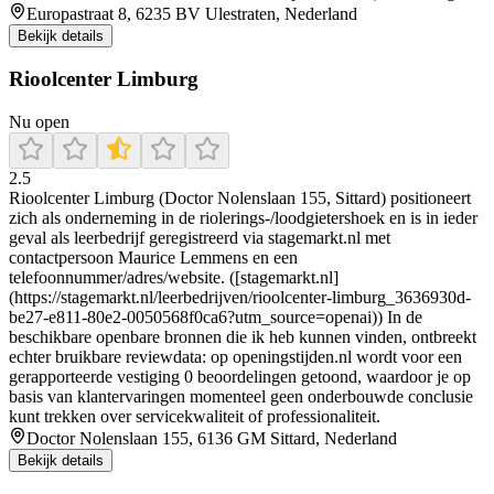
Europastraat 8, 6235 BV Ulestraten, Nederland
Bekijk details
Rioolcenter Limburg
Nu open
2.5
Rioolcenter Limburg (Doctor Nolenslaan 155, Sittard) positioneert
zich als onderneming in de riolerings-/loodgietershoek en is in ieder
geval als leerbedrijf geregistreerd via stagemarkt.nl met
contactpersoon Maurice Lemmens en een
telefoonnummer/adres/website. ([stagemarkt.nl]
(https://stagemarkt.nl/leerbedrijven/rioolcenter-limburg_3636930d-
be27-e811-80e2-0050568f0ca6?utm_source=openai)) In de
beschikbare openbare bronnen die ik heb kunnen vinden, ontbreekt
echter bruikbare reviewdata: op openingstijden.nl wordt voor een
gerapporteerde vestiging 0 beoordelingen getoond, waardoor je op
basis van klantervaringen momenteel geen onderbouwde conclusie
kunt trekken over servicekwaliteit of professionaliteit.
Doctor Nolenslaan 155, 6136 GM Sittard, Nederland
Bekijk details