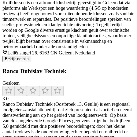
Kuifklussen is een allround klusbedrijf gevestigd in Geleen dat via
platforms als Werkspot een hoge waardering (4.5/5 op honderden
reviews) heeft opgebouwd voor uiteenlopende klussen zoals sanitair,
timmerwerk en reparaties. De positieve beoordelingen spreken van
snelle, professionele en klantgerichte uitvoering. Tegelijkertijd
worden op Google diverse ernstige klachten geuit over technische
fouten, veiligheidsissues en onprettige klantinteracties, waardoor er
twijfel blijft bestaan over consistentie in vakmanschap en
betrouwbaarheid onder alle omstandigheden.
Leliënsingel 26, 6163 CN Geleen, Nederland
Bekijk details
Ranco Dubislav Techniek
Gesloten
3.0
Ranco Dubislav Techniek (Oostbroek 13, Geulle) is een regionaal
loodgieters-/installatiebedrijf dat zich presenteert als actief en neemt
dienstverlening aan op het gebied van loodgieterswerk. Op basis
van de aangeleverde Google Places gegevens krijgt het bedrijf een
5,0 gemiddeld met drie positieve beoordelingen; door het kleine
aantal reviews is de onderbouwing echter beperkt en ontbreekt er