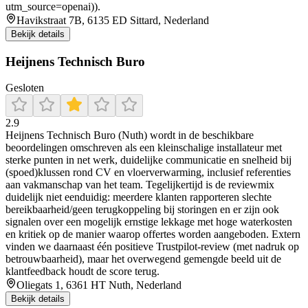
utm_source=openai)).
Havikstraat 7B, 6135 ED Sittard, Nederland
Bekijk details
Heijnens Technisch Buro
Gesloten
2.9
Heijnens Technisch Buro (Nuth) wordt in de beschikbare
beoordelingen omschreven als een kleinschalige installateur met
sterke punten in net werk, duidelijke communicatie en snelheid bij
(spoed)klussen rond CV en vloerverwarming, inclusief referenties
aan vakmanschap van het team. Tegelijkertijd is de reviewmix
duidelijk niet eenduidig: meerdere klanten rapporteren slechte
bereikbaarheid/geen terugkoppeling bij storingen en er zijn ook
signalen over een mogelijk ernstige lekkage met hoge waterkosten
en kritiek op de manier waarop offertes worden aangeboden. Extern
vinden we daarnaast één positieve Trustpilot-review (met nadruk op
betrouwbaarheid), maar het overwegend gemengde beeld uit de
klantfeedback houdt de score terug.
Oliegats 1, 6361 HT Nuth, Nederland
Bekijk details