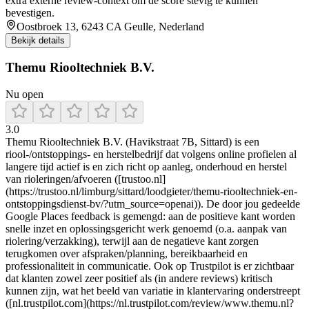
extra externe review-context om de score stevig te kunnen
bevestigen.
Oostbroek 13, 6243 CA Geulle, Nederland
Bekijk details
Themu Riooltechniek B.V.
Nu open
3.0
Themu Riooltechniek B.V. (Havikstraat 7B, Sittard) is een
riool-/ontstoppings- en herstelbedrijf dat volgens online profielen al
langere tijd actief is en zich richt op aanleg, onderhoud en herstel
van rioleringen/afvoeren ([trustoo.nl]
(https://trustoo.nl/limburg/sittard/loodgieter/themu-riooltechniek-en-
ontstoppingsdienst-bv/?utm_source=openai)). De door jou gedeelde
Google Places feedback is gemengd: aan de positieve kant worden
snelle inzet en oplossingsgericht werk genoemd (o.a. aanpak van
riolering/verzakking), terwijl aan de negatieve kant zorgen
terugkomen over afspraken/planning, bereikbaarheid en
professionaliteit in communicatie. Ook op Trustpilot is er zichtbaar
dat klanten zowel zeer positief als (in andere reviews) kritisch
kunnen zijn, wat het beeld van variatie in klantervaring onderstreept
([nl.trustpilot.com](https://nl.trustpilot.com/review/www.themu.nl?