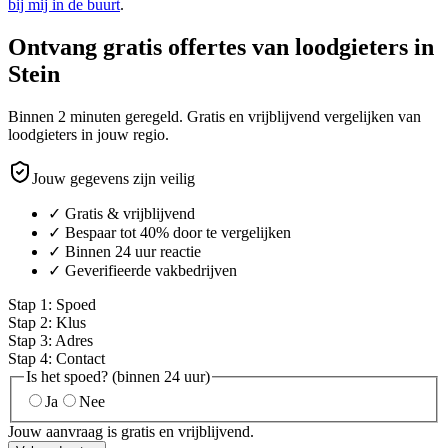
bij mij in de buurt
.
Ontvang gratis offertes van loodgieters in
Stein
Binnen 2 minuten geregeld. Gratis en vrijblijvend vergelijken van
loodgieters in jouw regio.
Jouw gegevens zijn veilig
✓ Gratis & vrijblijvend
✓ Bespaar tot 40% door te vergelijken
✓ Binnen 24 uur reactie
✓ Geverifieerde vakbedrijven
Stap
1
:
Spoed
Stap
2
:
Klus
Stap
3
:
Adres
Stap
4
:
Contact
Is het spoed? (binnen 24 uur)
Ja
Nee
Jouw aanvraag is gratis en vrijblijvend.