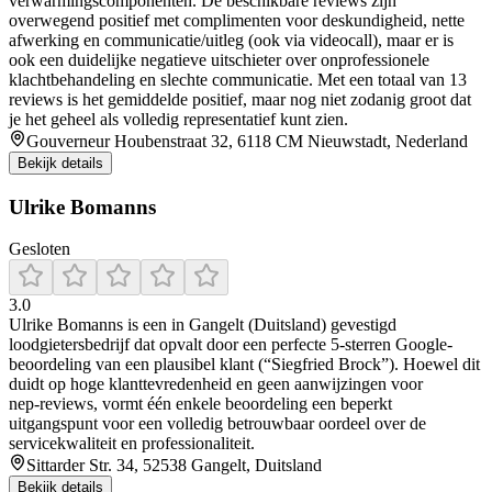
verwarmingscomponenten. De beschikbare reviews zijn
overwegend positief met complimenten voor deskundigheid, nette
afwerking en communicatie/uitleg (ook via videocall), maar er is
ook een duidelijke negatieve uitschieter over onprofessionele
klachtbehandeling en slechte communicatie. Met een totaal van 13
reviews is het gemiddelde positief, maar nog niet zodanig groot dat
je het geheel als volledig representatief kunt zien.
Gouverneur Houbenstraat 32, 6118 CM Nieuwstadt, Nederland
Bekijk details
Ulrike Bomanns
Gesloten
3.0
Ulrike Bomanns is een in Gangelt (Duitsland) gevestigd
loodgietersbedrijf dat opvalt door een perfecte 5‑sterren Google-
beoordeling van een plausibel klant (“Siegfried Brock”). Hoewel dit
duidt op hoge klanttevredenheid en geen aanwijzingen voor
nep‑reviews, vormt één enkele beoordeling een beperkt
uitgangspunt voor een volledig betrouwbaar oordeel over de
servicekwaliteit en professionaliteit.
Sittarder Str. 34, 52538 Gangelt, Duitsland
Bekijk details