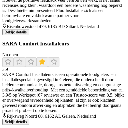
Hoewel de positieve feedback veel vertrouwen wekt, is het aantal
recensies nog klein, waardoor een bredere waardering nog beperkt
is. Desalniettemin presenteert Fluo Installatie zich als een
betrouwbare en vakbekwame partner voor
loodgieterswerkzaamheden.
Eisenhowerstraat 479, 6135 BD Sittard, Nederland
Bekijk details
SARA Comfort Installateurs
Nu open
3.9
SARA Comfort Installateurs is een operationele loodgieters- en
installatiespecialist gevestigd in Geleen, die onderscheidt door
heldere communicatie, doorgaans nette uitvoering en een gunstige
prijs–kwaliteitverhouding. Met een gemiddelde beoordeling van ca.
3,9/5 op Werkspot (67 reviews) en een Trustoo-score van 8,5, blijkt
er overwegend tevredenheid bij klanten, al zijn er ook klachten
geweest rondom afwerking en afspraken die het bedrijf doorgaans
proactief probeert op te lossen.
Rijksweg Noord 60, 6162 AL Geleen, Nederland
Bekijk details