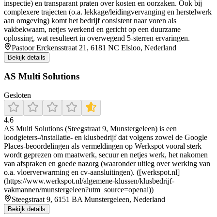
inspectie) en transparant praten over kosten en oorzaken. Ook bij
complexere trajecten (o.a. lekkage/leidingvervanging en herstelwerk
aan omgeving) komt het bedrijf consistent naar voren als
vakbekwaam, netjes werkend en gericht op een duurzame
oplossing, wat resulteert in overwegend 5-sterren ervaringen.
Pastoor Erckensstraat 21, 6181 NC Elsloo, Nederland
Bekijk details
AS Multi Solutions
Gesloten
4.6
AS Multi Solutions (Steegstraat 9, Munstergeleen) is een
loodgieters-/installatie- en klusbedrijf dat volgens zowel de Google
Places-beoordelingen als vermeldingen op Werkspot vooral sterk
wordt geprezen om maatwerk, secuur en netjes werk, het nakomen
van afspraken en goede nazorg (waaronder uitleg over werking van
o.a. vloerverwarming en cv-aansluitingen). ([werkspot.nl]
(https://www.werkspot.nl/algemene-klussen/klusbedrijf-
vakmannen/munstergeleen?utm_source=openai))
Steegstraat 9, 6151 BA Munstergeleen, Nederland
Bekijk details