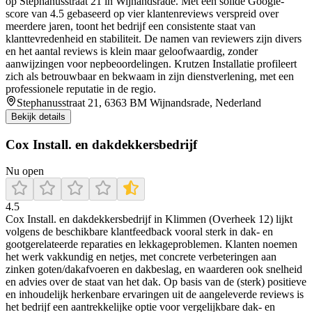
op Stephanusstraat 21 in Wijnandsrade. Met een solide Google-
score van 4.5 gebaseerd op vier klantenreviews verspreid over
meerdere jaren, toont het bedrijf een consistente staat van
klanttevredenheid en stabiliteit. De namen van reviewers zijn divers
en het aantal reviews is klein maar geloofwaardig, zonder
aanwijzingen voor nepbeoordelingen. Krutzen Installatie profileert
zich als betrouwbaar en bekwaam in zijn dienstverlening, met een
professionele reputatie in de regio.
Stephanusstraat 21, 6363 BM Wijnandsrade, Nederland
Bekijk details
Cox Install. en dakdekkersbedrijf
Nu open
4.5
Cox Install. en dakdekkersbedrijf in Klimmen (Overheek 12) lijkt
volgens de beschikbare klantfeedback vooral sterk in dak- en
gootgerelateerde reparaties en lekkageproblemen. Klanten noemen
het werk vakkundig en netjes, met concrete verbeteringen aan
zinken goten/dakafvoeren en dakbeslag, en waarderen ook snelheid
en advies over de staat van het dak. Op basis van de (sterk) positieve
en inhoudelijk herkenbare ervaringen uit de aangeleverde reviews is
het bedrijf een aantrekkelijke optie voor vergelijkbare dak- en