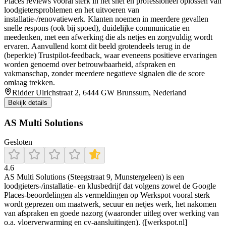
Places reviews vooral sterk in het snel en professioneel oplossen van
loodgietersproblemen en het uitvoeren van
installatie-/renovatiewerk. Klanten noemen in meerdere gevallen
snelle respons (ook bij spoed), duidelijke communicatie en
meedenken, met een afwerking die als netjes en zorgvuldig wordt
ervaren. Aanvullend komt dit beeld grotendeels terug in de
(beperkte) Trustpilot-feedback, waar eveneens positieve ervaringen
worden genoemd over betrouwbaarheid, afspraken en
vakmanschap, zonder meerdere negatieve signalen die de score
omlaag trekken.
Ridder Ulrichstraat 2, 6444 GW Brunssum, Nederland
Bekijk details
AS Multi Solutions
Gesloten
4.6
AS Multi Solutions (Steegstraat 9, Munstergeleen) is een
loodgieters-/installatie- en klusbedrijf dat volgens zowel de Google
Places-beoordelingen als vermeldingen op Werkspot vooral sterk
wordt geprezen om maatwerk, secuur en netjes werk, het nakomen
van afspraken en goede nazorg (waaronder uitleg over werking van
o.a. vloerverwarming en cv-aansluitingen). ([werkspot.nl]