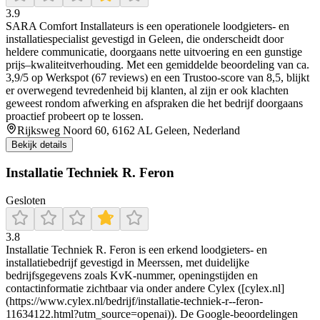
3.9
SARA Comfort Installateurs is een operationele loodgieters- en
installatiespecialist gevestigd in Geleen, die onderscheidt door
heldere communicatie, doorgaans nette uitvoering en een gunstige
prijs–kwaliteitverhouding. Met een gemiddelde beoordeling van ca.
3,9/5 op Werkspot (67 reviews) en een Trustoo-score van 8,5, blijkt
er overwegend tevredenheid bij klanten, al zijn er ook klachten
geweest rondom afwerking en afspraken die het bedrijf doorgaans
proactief probeert op te lossen.
Rijksweg Noord 60, 6162 AL Geleen, Nederland
Bekijk details
Installatie Techniek R. Feron
Gesloten
3.8
Installatie Techniek R. Feron is een erkend loodgieters- en
installatiebedrijf gevestigd in Meerssen, met duidelijke
bedrijfsgegevens zoals KvK‑nummer, openingstijden en
contactinformatie zichtbaar via onder andere Cylex ([cylex.nl]
(https://www.cylex.nl/bedrijf/installatie-techniek-r--feron-
11634122.html?utm_source=openai)). De Google‑beoordelingen