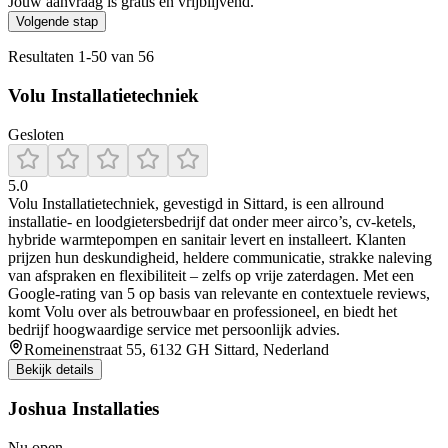
Jouw aanvraag is gratis en vrijblijvend.
Volgende stap
Resultaten
1
-
50
van
56
Volu Installatietechniek
Gesloten
5.0
Volu Installatietechniek, gevestigd in Sittard, is een allround
installatie- en loodgietersbedrijf dat onder meer airco’s, cv-ketels,
hybride warmtepompen en sanitair levert en installeert. Klanten
prijzen hun deskundigheid, heldere communicatie, strakke naleving
van afspraken en flexibiliteit – zelfs op vrije zaterdagen. Met een
Google-rating van 5 op basis van relevante en contextuele reviews,
komt Volu over als betrouwbaar en professioneel, en biedt het
bedrijf hoogwaardige service met persoonlijk advies.
Romeinenstraat 55, 6132 GH Sittard, Nederland
Bekijk details
Joshua Installaties
Nu open