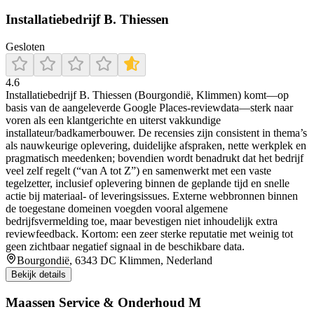
Installatiebedrijf B. Thiessen
Gesloten
4.6
Installatiebedrijf B. Thiessen (Bourgondië, Klimmen) komt—op
basis van de aangeleverde Google Places-reviewdata—sterk naar
voren als een klantgerichte en uiterst vakkundige
installateur/badkamerbouwer. De recensies zijn consistent in thema’s
als nauwkeurige oplevering, duidelijke afspraken, nette werkplek en
pragmatisch meedenken; bovendien wordt benadrukt dat het bedrijf
veel zelf regelt (“van A tot Z”) en samenwerkt met een vaste
tegelzetter, inclusief oplevering binnen de geplande tijd en snelle
actie bij materiaal- of leveringsissues. Externe webbronnen binnen
de toegestane domeinen voegden vooral algemene
bedrijfsvermelding toe, maar bevestigen niet inhoudelijk extra
reviewfeedback. Kortom: een zeer sterke reputatie met weinig tot
geen zichtbaar negatief signaal in de beschikbare data.
Bourgondië, 6343 DC Klimmen, Nederland
Bekijk details
Maassen Service & Onderhoud M