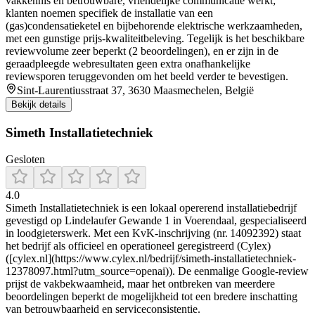
vakkennis en betrouwbare, vriendelijke communicatie werkt;
klanten noemen specifiek de installatie van een
(gas)condensatieketel en bijbehorende elektrische werkzaamheden,
met een gunstige prijs-kwaliteitbeleving. Tegelijk is het beschikbare
reviewvolume zeer beperkt (2 beoordelingen), en er zijn in de
geraadpleegde webresultaten geen extra onafhankelijke
reviewsporen teruggevonden om het beeld verder te bevestigen.
Sint-Laurentiusstraat 37, 3630 Maasmechelen, België
Bekijk details
Simeth Installatietechniek
Gesloten
4.0
Simeth Installatietechniek is een lokaal opererend installatiebedrijf
gevestigd op Lindelaufer Gewande 1 in Voerendaal, gespecialiseerd
in loodgieterswerk. Met een KvK-inschrijving (nr. 14092392) staat
het bedrijf als officieel en operationeel geregistreerd (Cylex)
([cylex.nl](https://www.cylex.nl/bedrijf/simeth-installatietechniek-
12378097.html?utm_source=openai)). De eenmalige Google-review
prijst de vakbekwaamheid, maar het ontbreken van meerdere
beoordelingen beperkt de mogelijkheid tot een bredere inschatting
van betrouwbaarheid en serviceconsistentie.