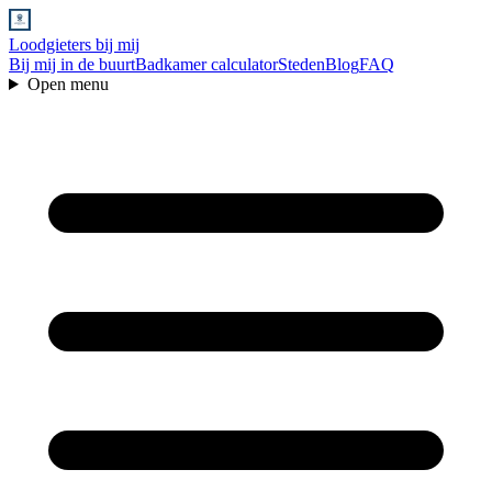
Loodgieters bij mij
Bij mij in de buurt
Badkamer calculator
Steden
Blog
FAQ
Open menu