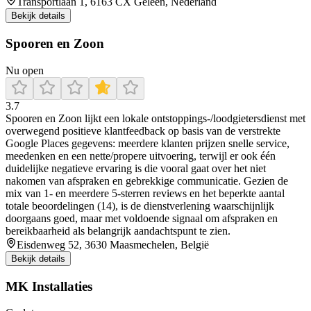
Transportlaan 1, 6163 CX Geleen, Nederland
Bekijk details
Spooren en Zoon
Nu open
3.7
Spooren en Zoon lijkt een lokale ontstoppings-/loodgietersdienst met
overwegend positieve klantfeedback op basis van de verstrekte
Google Places gegevens: meerdere klanten prijzen snelle service,
meedenken en een nette/propere uitvoering, terwijl er ook één
duidelijke negatieve ervaring is die vooral gaat over het niet
nakomen van afspraken en gebrekkige communicatie. Gezien de
mix van 1- en meerdere 5-sterren reviews en het beperkte aantal
totale beoordelingen (14), is de dienstverlening waarschijnlijk
doorgaans goed, maar met voldoende signaal om afspraken en
bereikbaarheid als belangrijk aandachtspunt te zien.
Eisdenweg 52, 3630 Maasmechelen, België
Bekijk details
MK Installaties