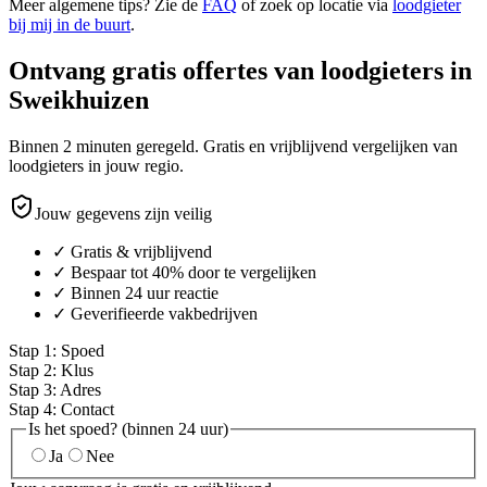
Meer algemene tips? Zie de
FAQ
of zoek op locatie via
loodgieter
bij mij in de buurt
.
Ontvang gratis offertes van loodgieters in
Sweikhuizen
Binnen 2 minuten geregeld. Gratis en vrijblijvend vergelijken van
loodgieters in jouw regio.
Jouw gegevens zijn veilig
✓ Gratis & vrijblijvend
✓ Bespaar tot 40% door te vergelijken
✓ Binnen 24 uur reactie
✓ Geverifieerde vakbedrijven
Stap
1
:
Spoed
Stap
2
:
Klus
Stap
3
:
Adres
Stap
4
:
Contact
Is het spoed? (binnen 24 uur)
Ja
Nee