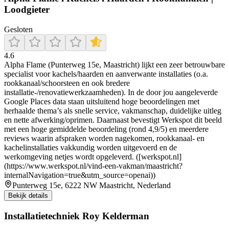
Loodgieter
Gesloten
4.6
Alpha Flame (Punterweg 15e, Maastricht) lijkt een zeer betrouwbare
specialist voor kachels/haarden en aanverwante installaties (o.a.
rookkanaal/schoorsteen en ook bredere
installatie-/renovatiewerkzaamheden). In de door jou aangeleverde
Google Places data staan uitsluitend hoge beoordelingen met
herhaalde thema’s als snelle service, vakmanschap, duidelijke uitleg
en nette afwerking/oprimen. Daarnaast bevestigt Werkspot dit beeld
met een hoge gemiddelde beoordeling (rond 4,9/5) en meerdere
reviews waarin afspraken worden nagekomen, rookkanaal- en
kachelinstallaties vakkundig worden uitgevoerd en de
werkomgeving netjes wordt opgeleverd. ([werkspot.nl]
(https://www.werkspot.nl/vind-een-vakman/maastricht?
internalNavigation=true&utm_source=openai))
Punterweg 15e, 6222 NW Maastricht, Nederland
Bekijk details
Installatietechniek Roy Kelderman