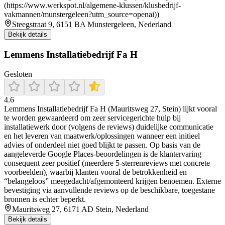
(https://www.werkspot.nl/algemene-klussen/klusbedrijf-
vakmannen/munstergeleen?utm_source=openai))
Steegstraat 9, 6151 BA Munstergeleen, Nederland
Bekijk details
Lemmens Installatiebedrijf Fa H
Gesloten
4.6
Lemmens Installatiebedrijf Fa H (Mauritsweg 27, Stein) lijkt vooral
te worden gewaardeerd om zeer servicegerichte hulp bij
installatiewerk door (volgens de reviews) duidelijke communicatie
en het leveren van maatwerk/oplossingen wanneer een initieel
advies of onderdeel niet goed blijkt te passen. Op basis van de
aangeleverde Google Places-beoordelingen is de klantervaring
consequent zeer positief (meerdere 5-sterrenreviews met concrete
voorbeelden), waarbij klanten vooral de betrokkenheid en
“belangeloos” meegedacht/afgemonteerd krijgen benoemen. Externe
bevestiging via aanvullende reviews op de beschikbare, toegestane
bronnen is echter beperkt.
Mauritsweg 27, 6171 AD Stein, Nederland
Bekijk details