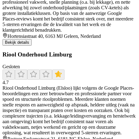
professioneel vakwerk, snelle planning (o.a. bij lekkage), en nette
afwerking bij zowel onderhoud/plaatsingen (zoals CV-ketels) als
grotere installatieklussen. Op basis van de aanwezige Google
Places-reviews komt het bedrijf consistent sterk over, met meerdere
5-sterren ervaringen die de kwaliteit van het werk en de
klantgerichtheid benadrukken.
Hortensiastraat 40, 6163 MJ Geleen, Nederland
Bekijk details
Riool Onderhoud Limburg
Gesloten
4.7
Riool Onderhoud Limburg (Elsloo) lijkt volgens de Google Places-
beoordelingen een zeer betrouwbare en professionele partner voor
spoed en structurele rioolproblemen. Meerdere klanten noemen
snelle respons en aanwezigheid op afspraak, heldere uitleg (vaak na
inspectie) en transparant praten over kosten en oorzaken. Ook bij
complexere trajecten (o.a. lekkage/leidingvervanging en herstelwerk
aan omgeving) komt het bedrijf consistent naar voren als
vakbekwaam, netjes werkend en gericht op een duurzame
oplossing, wat resulteert in overwegend 5-sterren ervaringen.
Pastoor Erckensstraat 21, 6181 NC Elsloo, Nederland