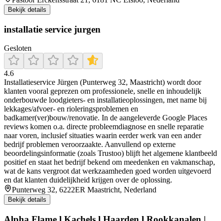
Bekijk details
installatie service jurgen
Gesloten
4.6
Installatieservice Jürgen (Punterweg 32, Maastricht) wordt door
klanten vooral geprezen om professionele, snelle en inhoudelijk
onderbouwde loodgieters- en installatieoplossingen, met name bij
lekkages/afvoer- en rioleringsproblemen en
badkamer(ver)bouw/renovatie. In de aangeleverde Google Places
reviews komen o.a. directe probleemdiagnose en snelle reparatie
naar voren, inclusief situaties waarin eerder werk van een ander
bedrijf problemen veroorzaakte. Aanvullend op externe
beoordelingsinformatie (zoals Trustoo) blijft het algemene klantbeeld
positief en staat het bedrijf bekend om meedenken en vakmanschap,
wat de kans vergroot dat werkzaamheden goed worden uitgevoerd
en dat klanten duidelijkheid krijgen over de oplossing.
Punterweg 32, 6222ER Maastricht, Nederland
Bekijk details
Alpha Flame l Kachels l Haarden l Rookkanalen |