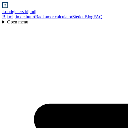
Loodgieters bij mij
Bij mij in de buurt
Badkamer calculator
Steden
Blog
FAQ
Open menu