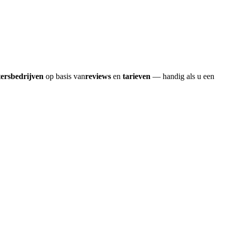
tersbedrijven
op basis van
reviews
en
tarieven
— handig als u een