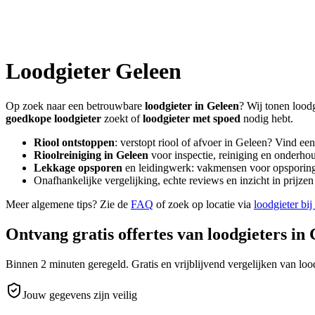
Loodgieter
Geleen
Op zoek naar een betrouwbare
loodgieter in
Geleen
? Wij tonen loodg
goedkope loodgieter
zoekt of
loodgieter met spoed
nodig hebt.
Riool ontstoppen
: verstopt riool of afvoer in
Geleen
? Vind een
Rioolreiniging in
Geleen
voor inspectie, reiniging en onderhou
Lekkage opsporen
en leidingwerk: vakmensen voor opsporing 
Onafhankelijke vergelijking, echte reviews en inzicht in prijz
Meer algemene tips? Zie de
FAQ
of zoek op locatie via
loodgieter bij
Ontvang gratis offertes van loodgieters in
Binnen 2 minuten geregeld. Gratis en vrijblijvend vergelijken van lood
Jouw gegevens zijn veilig