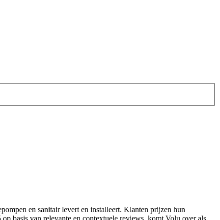
tepompen en sanitair levert en installeert. Klanten prijzen hun
5 op basis van relevante en contextuele reviews, komt Volu over als