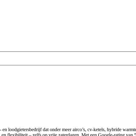
tie- en loodgietersbedrijf dat onder meer airco’s, cv-ketels, hybride warm
n flexibiliteit – zelfs op vrije zaterdagen. Met een Google-rating van 