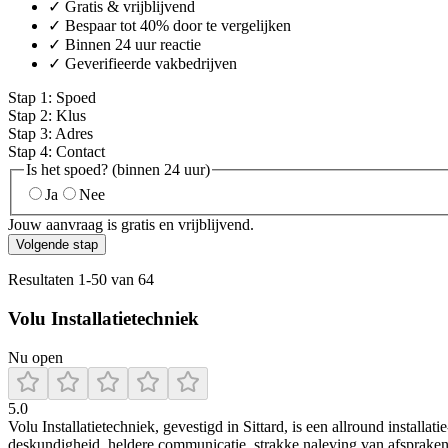
✓ Gratis & vrijblijvend
✓ Bespaar tot 40% door te vergelijken
✓ Binnen 24 uur reactie
✓ Geverifieerde vakbedrijven
Stap
1
:
Spoed
Stap
2
:
Klus
Stap
3
:
Adres
Stap
4
:
Contact
Is het spoed? (binnen 24 uur)
Ja
Nee
Jouw aanvraag is gratis en vrijblijvend.
Volgende stap
Resultaten
1
-
50
van
64
Volu Installatietechniek
Nu open
5.0
Volu Installatietechniek, gevestigd in Sittard, is een allround installa
deskundigheid, heldere communicatie, strakke naleving van afspraken e