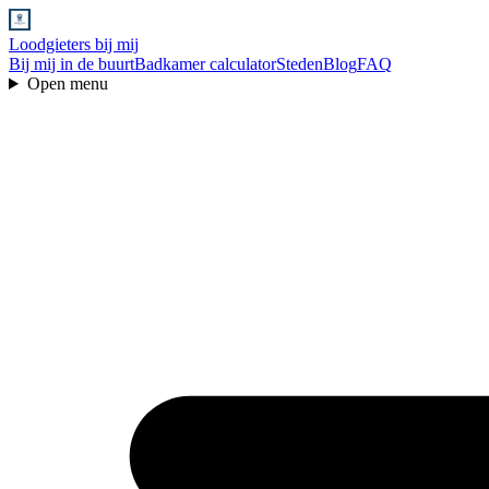
Loodgieters bij mij
Bij mij in de buurt
Badkamer calculator
Steden
Blog
FAQ
Open menu