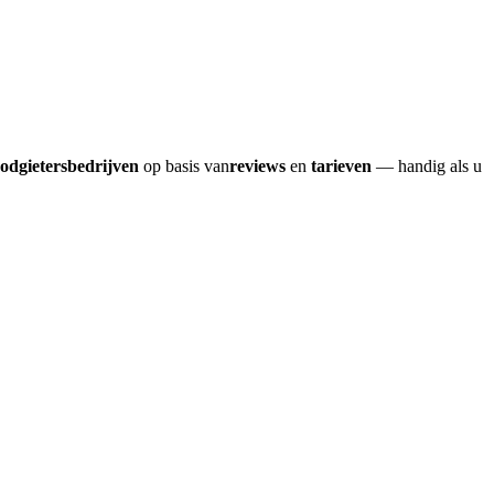
oodgietersbedrijven
op basis van
reviews
en
tarieven
— handig als u