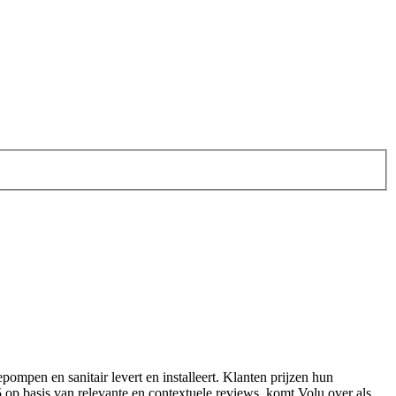
tepompen en sanitair levert en installeert. Klanten prijzen hun
5 op basis van relevante en contextuele reviews, komt Volu over als