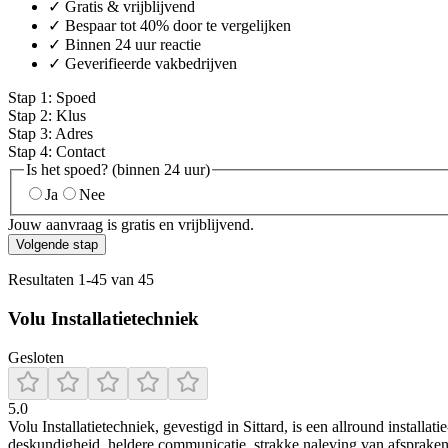
✓ Gratis & vrijblijvend
✓ Bespaar tot 40% door te vergelijken
✓ Binnen 24 uur reactie
✓ Geverifieerde vakbedrijven
Stap
1
:
Spoed
Stap
2
:
Klus
Stap
3
:
Adres
Stap
4
:
Contact
Is het spoed? (binnen 24 uur)
Ja
Nee
Jouw aanvraag is gratis en vrijblijvend.
Volgende stap
Resultaten
1
-
45
van
45
Volu Installatietechniek
Gesloten
5.0
Volu Installatietechniek, gevestigd in Sittard, is een allround installa
deskundigheid, heldere communicatie, strakke naleving van afspraken e