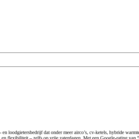
tie- en loodgietersbedrijf dat onder meer airco’s, cv-ketels, hybride warm
n flexibiliteit – zelfs op vrije zaterdagen. Met een Google-rating van 