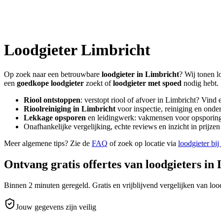
Loodgieter
Limbricht
Op zoek naar een betrouwbare
loodgieter in
Limbricht
? Wij tonen l
een
goedkope loodgieter
zoekt of
loodgieter met spoed
nodig hebt.
Riool ontstoppen
: verstopt riool of afvoer in
Limbricht
? Vind 
Rioolreiniging in
Limbricht
voor inspectie, reiniging en onde
Lekkage opsporen
en leidingwerk: vakmensen voor opsporing 
Onafhankelijke vergelijking, echte reviews en inzicht in prijz
Meer algemene tips? Zie de
FAQ
of zoek op locatie via
loodgieter bij
Ontvang gratis offertes van loodgieters in
Binnen 2 minuten geregeld. Gratis en vrijblijvend vergelijken van lood
Jouw gegevens zijn veilig