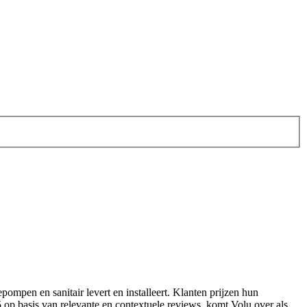
tepompen en sanitair levert en installeert. Klanten prijzen hun
5 op basis van relevante en contextuele reviews, komt Volu over als