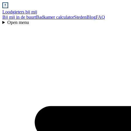
Loodgieters bij mij
Bij mij in de buurt
Badkamer calculator
Steden
Blog
FAQ
Open menu