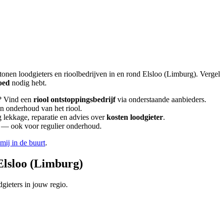
tonen loodgieters en rioolbedrijven in en rond
Elsloo (Limburg)
. Verge
oed
nodig hebt.
? Vind een
riool ontstoppingsbedrijf
via onderstaande aanbieders.
en onderhoud van het riool.
lekkage, reparatie en advies over
kosten loodgieter
.
en — ook voor regulier onderhoud.
 mij in de buurt
.
Elsloo (Limburg)
gieters in jouw regio.