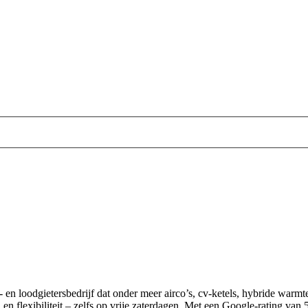
tie- en loodgietersbedrijf dat onder meer airco’s, cv-ketels, hybride warm
n flexibiliteit – zelfs op vrije zaterdagen. Met een Google-rating van 