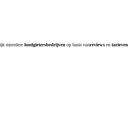
lijk meerdere
loodgietersbedrijven
op basis van
reviews
en
tarieven